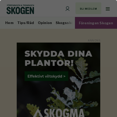
BLI MEDLEM
Hem
Tips/Råd
Opinion
Skogsskötsel
Virkesmarknad
Föreningen Skogen