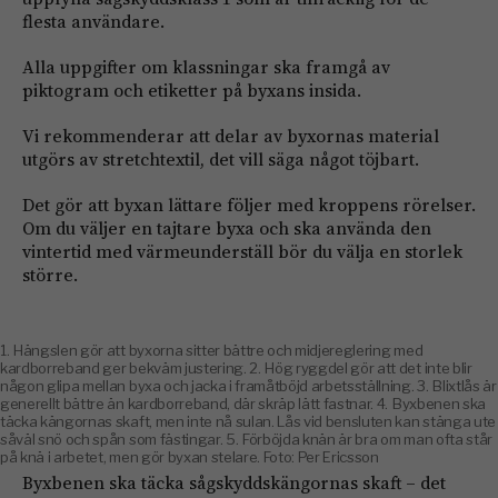
flesta användare.
Alla uppgifter om klassningar ska framgå av
piktogram och etiketter på byxans insida.
Vi rekommenderar att delar av byxornas material
utgörs av stretchtextil, det vill säga något töjbart.
Det gör att byxan lättare följer med kroppens rörelser.
Om du väljer en tajtare byxa och ska använda den
vintertid med värmeunderställ bör du välja en storlek
större.
1. Hängslen gör att byxorna sitter bättre och midjereglering med
kardborreband ger bekväm justering. 2. Hög ryggdel gör att det inte blir
någon glipa mellan byxa och jacka i framåtböjd arbetsställning. 3. Blixtlås är
generellt bättre än kardborreband, där skräp lätt fastnar. 4. Byxbenen ska
täcka kängornas skaft, men inte nå sulan. Lås vid bensluten kan stänga ute
såväl snö och spån som fästingar. 5. Förböjda knän är bra om man ofta står
på knä i arbetet, men gör byxan stelare. Foto: Per Ericsson
Byxbenen ska täcka sågskyddskängornas skaft – det