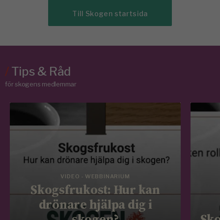
Till Skogen startsida
/
Tips & Råd
för skogens medlemmar
VIDEO - WEBBINARIUM
Skogsfrukost: Hur kan
drönare hjälpa dig i
skogen?
Sko