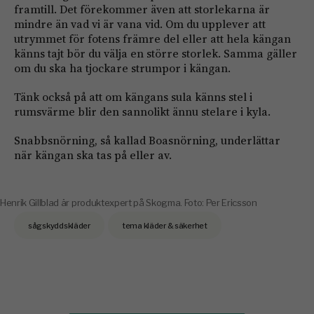
framtill. Det förekommer även att storlekarna är
mindre än vad vi är vana vid. Om du upplever att
utrymmet för fotens främre del eller att hela kängan
känns tajt bör du välja en större storlek. Samma gäller
om du ska ha tjockare strumpor i kängan.
Tänk också på att om kängans sula känns stel i
rumsvärme blir den sannolikt ännu stelare i kyla.
Snabbsnörning, så kallad Boasnörning, underlättar
när kängan ska tas på eller av.
Henrik Gillblad är produktexpert på Skogma. Foto: Per Ericsson
sågskyddskläder
tema kläder & säkerhet