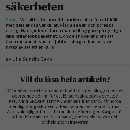
säkerheten
4 maj
Var alltid förberedd, parkera bilen åt rätt håll,
meddela andra var du är, vårda sågen och stressa
aldrig. Här bjuder erfarna manuellhuggare på nyttiga
tips kring jobbsäkerhet. Och de är överens om att
även du som är van att jobba i skogen kan ha stor
nytta av att gå en kurs.
av
Ulla Sundin Beck
Vill du läsa hela artikeln?
Då behöver du bli prenumerant på Tidningen Skogen, en helt
oberoende tidning för ett lönsamt skogsbruk och god
naturvård. Skoglig läsning under hela året där du får nörda
ner dig i skogsskötsel, virkesmarknad och teknik. Du har
även valmöjligheten att bli medlem i Föreningen Skogen för
att ta del av ännu mer kunskap genom exkursioner och
digitala skogsfrukostar.