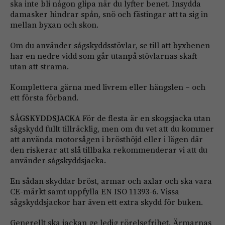
ska inte bli någon glipa när du lyfter benet. Insydda
damasker hindrar spån, snö och fästingar att ta sig in
mellan byxan och skon.
Om du använder sågskyddsstövlar, se till att byxbenen
har en nedre vidd som går utanpå stövlarnas skaft
utan att strama.
Komplettera gärna med livrem eller hängslen – och
ett första förband.
SÅGSKYDDSJACKA
För de flesta är en skogsjacka utan
sågskydd fullt tillräcklig, men om du vet att du kommer
att använda motorsågen i brösthöjd eller i lägen där
den riskerar att slå tillbaka rekommenderar vi att du
använder sågskyddsjacka.
En sådan skyddar bröst, armar och axlar och ska vara
CE-märkt samt uppfylla EN ISO 11393-6. Vissa
sågskyddsjackor har även ett extra skydd för buken.
Generellt ska jackan ge ledig rörelsefrihet. Ärmarnas