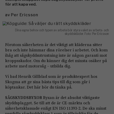
för att kapa ved.
av
Per Ericsson
Dina egna behov och typen av arbete bör styra valet av arbets- och
skyddskläder. Foto: Per Ericsson
Förutom säkerheten är det viktigt att kläderna sitter
bra och inte hämmar dina rörelser i arbetet. Och kom
ihåg att sågskyddsutrustning inte är någon garanti mot
kroppsskador. Om du känner dig det minsta osäker på
arbete med motorsåg – utbilda dig.
Vi bad Henrik Gillblad som är produktexpert hos
Skogma att ge sina bästa tips till dig som går i
köptankar. Det här bör du tänka på.
SÅGSKYDDSBYXOR
Byxan är det absolut viktigaste
skyddsplagget. Se till att de är CE-märkta och
säkerhetsklassade enligt EN ISO 11393-2. De ska minst
uppfylla sågskyddsklass 1 som är tillräcklig för de