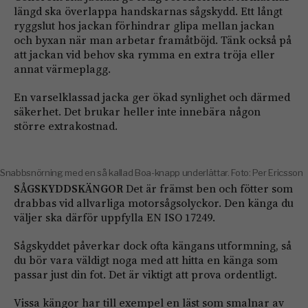
längd ska överlappa handskarnas sågskydd. Ett långt
ryggslut hos jackan förhindrar glipa mellan jackan
och byxan när man arbetar framåtböjd. Tänk också på
att jackan vid behov ska rymma en extra tröja eller
annat värmeplagg.
En varselklassad jacka ger ökad synlighet och därmed
säkerhet. Det brukar heller inte innebära någon
större extrakostnad.
Snabbsnörning med en så kallad Boa-knapp underlättar. Foto: Per Ericsson
SÅGSKYDDSKÄNGOR
Det är främst ben och fötter som
drabbas vid allvarliga motorsågsolyckor. Den känga du
väljer ska därför uppfylla EN ISO 17249.
Sågskyddet påverkar dock ofta kängans utformning, så
du bör vara väldigt noga med att hitta en känga som
passar just din fot. Det är viktigt att prova ordentligt.
Vissa kängor har till exempel en läst som smalnar av