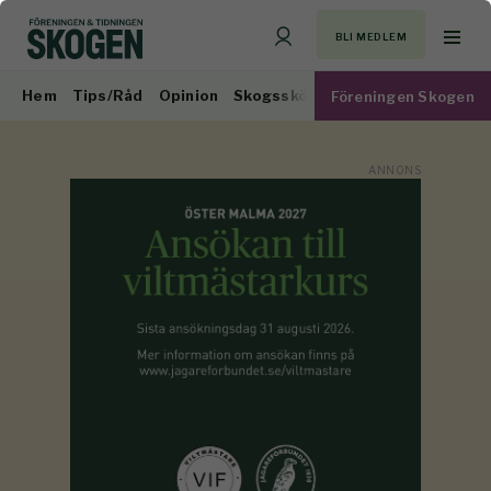
BLI MEDLEM
Hem
Tips/Råd
Opinion
Skogsskötsel
Virkesmarknad
Föreningen Skogen