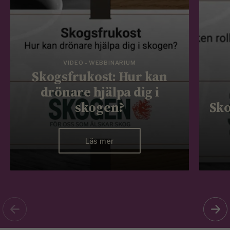
VIDEO - WEBBINARIUM
Skogsfrukost: Hur kan
drönare hjälpa dig i
skogen?
Sko
Läs mer