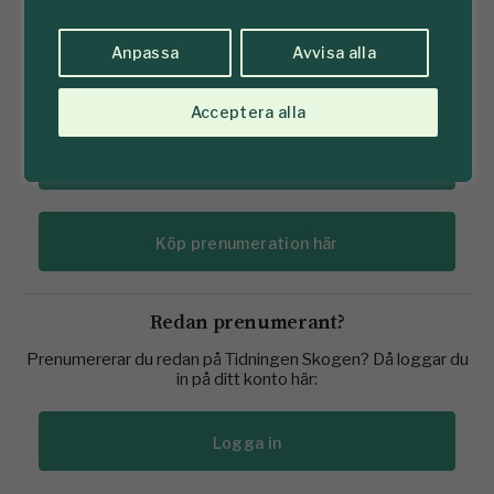
Tidningen Skogen hem till brevlådan (11 nr)
E-tidning
Anpassa
Avvisa alla
Mediaarkiv
Acceptera alla
Se prenumererationserbjudanden här
Köp prenumeration här
Redan prenumerant?
Prenumererar du redan på Tidningen Skogen? Då loggar du
in på ditt konto här:
Logga in