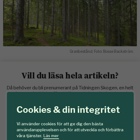
Granbestånd. Foto: Bosse Backström.
Vill du läsa hela artikeln?
Då behöver du bli prenumerant på Tidningen Skogen, en helt
oberoende tidning för ett lönsamt skogsbruk och god
naturvård. Skoglig läsning under hela året där du får nörda
ner dig i skogsskötsel, virkesmarknad och teknik. Du har
Cookies & din integritet
även valmöjligheten att bli medlem i Föreningen Skogen för
att ta del av ännu mer kunskap genom exkursioner och
digitala skogsfrukostar.
Vi använder cookies för att ge dig den bästa
användarupplevelsen och för att utveckla och förbättra
Tillgång till artiklar på skogen.se
våra tjänster.
Läs mer