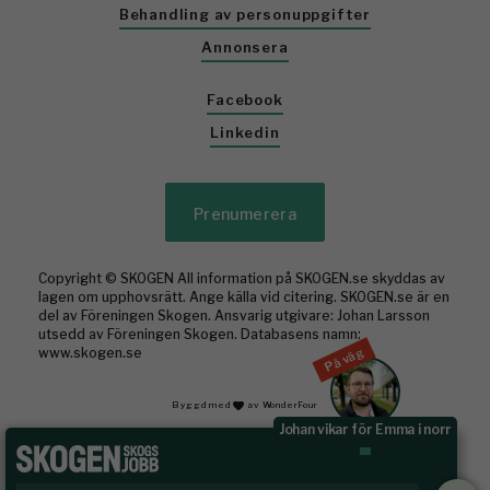
Behandling av personuppgifter
Annonsera
Facebook
Linkedin
Prenumerera
Copyright © SKOGEN All information på SKOGEN.se skyddas av
lagen om upphovsrätt. Ange källa vid citering. SKOGEN.se är en
del av Föreningen Skogen. Ansvarig utgivare: Johan Larsson
utsedd av Föreningen Skogen. Databasens namn:
På väg
www.skogen.se
Byggd med
av WonderFour
Johan vikar för Emma i norr