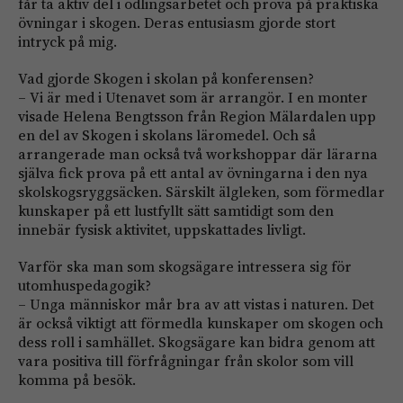
får ta aktiv del i odlingsarbetet och prova på praktiska
övningar i skogen. Deras entusiasm gjorde stort
intryck på mig.
Vad gjorde Skogen i skolan på konferensen?
– Vi är med i Utenavet som är arrangör. I en monter
visade Helena Bengtsson från Region Mälardalen upp
en del av Skogen i skolans läromedel. Och så
arrangerade man också två workshoppar där lärarna
själva fick prova på ett antal av övningarna i den nya
skolskogsryggsäcken. Särskilt älgleken, som förmedlar
kunskaper på ett lustfyllt sätt samtidigt som den
innebär fysisk aktivitet, uppskattades livligt.
Varför ska man som skogsägare intressera sig för
utomhuspedagogik?
– Unga människor mår bra av att vistas i naturen. Det
är också viktigt att förmedla kunskaper om skogen och
dess roll i samhället. Skogsägare kan bidra genom att
vara positiva till förfrågningar från skolor som vill
komma på besök.