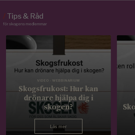
/
Tips & Råd
för skogens medlemmar
VIDEO - WEBBINARIUM
Skogsfrukost: Hur kan
drönare hjälpa dig i
skogen?
Sko
Läs mer