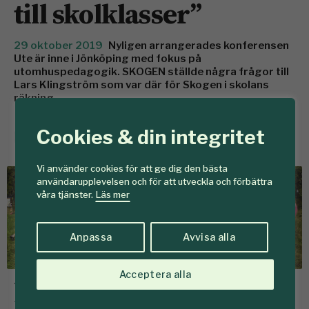
till skolklasser”
29 oktober 2019
Nyligen arrangerades konferensen
Ute är inne i Jönköping med fokus på
utomhuspedagogik. SKOGEN ställde några frågor till
Lars Klingström som var där för Skogen i skolans
räkning.
Karin Lepikko
Cookies & din integritet
Reporter
Vi använder cookies för att ge dig den bästa
användarupplevelsen och för att utveckla och förbättra
våra tjänster.
Läs mer
Anpassa
Avvisa alla
Acceptera alla
Vad tyckte du om konferensen?
– Det var fantastiskt roligt att se att intresset för