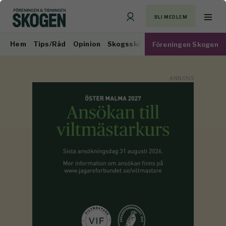
BLI MEDLEM
Hem
Tips/Råd
Opinion
Skogsskötsel
Virkesmarknad
Föreningen Skogen