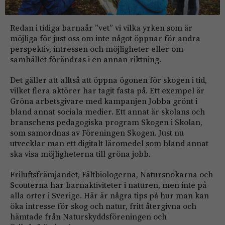
Redan i tidiga barnaår ”vet” vi vilka yrken som är
möjliga för just oss om inte något öppnar för andra
perspektiv, intressen och möjligheter eller om
samhället förändras i en annan riktning.
Det gäller att alltså att öppna ögonen för ­skogen i tid,
vilket flera aktörer har tagit fasta på. Ett exempel är
Gröna arbetsgivare med ­kampanjen Jobba grönt i
bland annat sociala medier. Ett annat är skolans och
branschens pedagogiska program Skogen i Skolan,
som samordnas av Föreningen Skogen. Just nu
utvecklar man ett digitalt läromedel som bland annat
ska visa möjligheterna till gröna jobb.
Friluftsfrämjandet, Fältbiologerna, Natursnokarna och
Scouterna har barnaktiviteter i naturen, men inte på
alla orter i Sverige. Här är några tips på hur man kan
öka intresse för skog och natur, fritt återgivna och
hämtade från Naturskyddsföreningen och