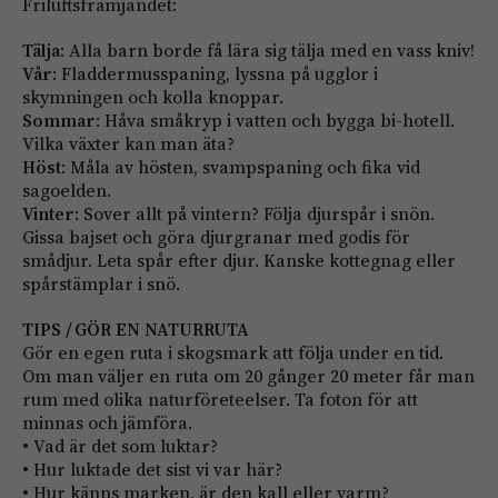
Friluftsfrämjandet:
Tälja
: Alla barn borde få lära sig tälja med en vass kniv!
Vår
: Fladdermusspaning, lyssna på ugglor i
skymningen och kolla knoppar.
Sommar
: Håva småkryp i vatten och bygga bi-hotell.
Vilka växter kan man äta?
Höst
: Måla av hösten, svampspaning och fika vid
sagoelden.
Vinter
: Sover allt på vintern? Följa djurspår i snön.
Gissa bajset och göra djurgranar med godis för
smådjur. Leta spår efter djur. Kanske kotte­gnag eller
spårstämplar i snö.
TIPS / GÖR EN NATURRUTA
Gör en egen ruta i skogsmark att följa under en tid.
Om man väljer en ruta om 20 gånger 20 meter får man
rum med olika naturföre­teelser. Ta foton för att
minnas och jämföra.
• Vad är det som luktar?
• Hur luktade det sist vi var här?
• Hur känns marken, är den kall eller varm?