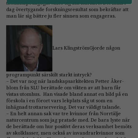
utomhuspedagogik växer sig allt starkare. Det finns i
dag övertygande forskningsresultat som bekräftar att
man lär sig bättre ju fler sinnen som engageras.
Lars KlingströmGjorde någon
programpunkt särskilt starkt intryck?
– Det var nog när landskapsarkitekten Petter Åker­
blom från SLU berättade om vikten av att barn får
vistas utomhus. Han visade bland annat en bild på en
förskola i en förort vars lekplats såg ut som en
inhägnad trottarservering. Det var väldigt talande.
– En helt annan sak var tre kvinnor från Norrtälje
naturcentrum som jag pratade med. De bara lyste när
de berättade om hur positivt deras verksamhet bemöts
av skolklasser, men också av invandrarkvinnor som