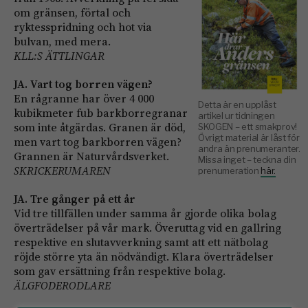
om gränsen, förtal och
ryktesspridning och hot via
bulvan, med mera.
KLL:S ÄTTLINGAR
JA. Vart tog borren vägen?
En rågranne har över 4 000
Detta är en upplåst
kubikmeter fub barkborregranar
artikel ur tidningen
som inte åtgärdas. Granen är död,
SKOGEN – ett smakprov!
Övrigt material är låst för
men vart tog barkborren vägen?
andra än prenumeranter.
Grannen är Naturvårdsverket.
Missa inget – teckna din
SKRICKERUMAREN
prenumeration
här.
JA. Tre gånger på ett år
Vid tre tillfällen under samma år gjorde olika bolag
överträdelser på vår mark. Överuttag vid en gallring
respektive en slutavverkning samt att ett nätbolag
röjde större yta än nödvändigt. Klara överträdelser
som gav ersättning från respektive bolag.
ÄLGFODERODLARE