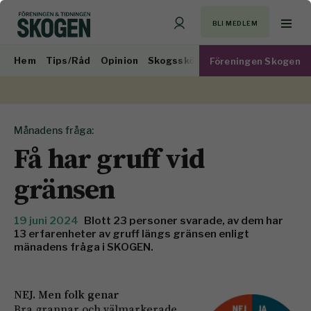
BLI MEDLEM
Hem
Tips/Råd
Opinion
Skogsskötsel
Virkesmarknad
Föreningen Skogen
Månadens fråga:
Få har gruff vid
gränsen
19 juni 2024
Blott 23 personer svarade, av dem har
13 erfarenheter av gruff längs gränsen enligt
mänadens fråga i SKOGEN.
NEJ. Men folk genar
Bra grannar och välmarkerade