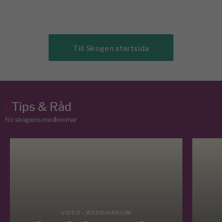
Till Skogen startsida
/
Tips & Råd
för skogens medlemmar
VIDEO - WEBBINARIUM