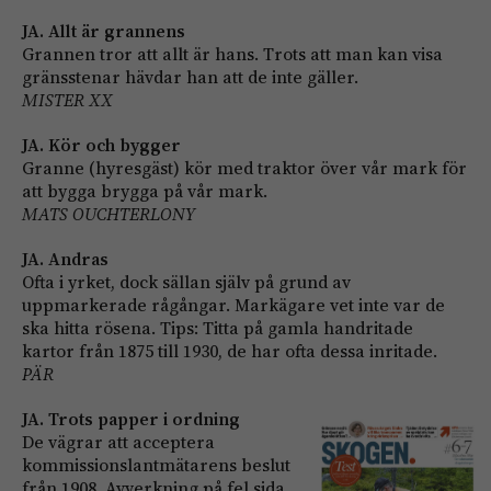
JA. Allt är grannens
Grannen tror att allt är hans. Trots att man kan visa
gränsstenar hävdar han att de inte gäller.
MISTER XX
JA. Kör och bygger
Granne (hyresgäst) kör med traktor över vår mark för
att bygga brygga på vår mark.
MATS OUCHTERLONY
JA. Andras
Ofta i yrket, dock sällan själv på grund av
uppmarkerade rågångar. Markägare vet inte var de
ska hitta rösena. Tips: Titta på gamla handritade
kartor från 1875 till 1930, de har ofta dessa inritade.
PÄR
JA. Trots papper i ordning
De vägrar att acceptera
kommissionslantmätarens beslut
från 1908. Avverkning på fel sida