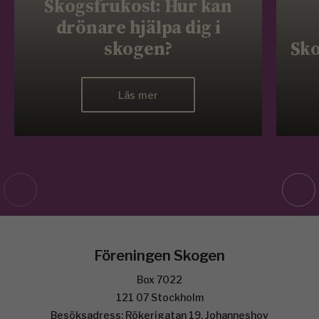
Skogsfrukost: Hur kan
drönare hjälpa dig i
skogen?
Sko
Läs mer
Föreningen Skogen
Box 7022
121 07 Stockholm
Besöksadress: Rökerigatan 19, Johanneshov