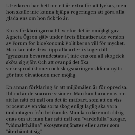
Utredaren har bett om ett år extra för att lyckas, men
hon skulle inte kunna hjälpa regeringen att göra alla
glada ens om hon fick tio år.
En av förklaringarna till varför det är omöjligt gav
Agneta Ögren själv under årets filmatiserade version
av Forum för bioekonomi: Politikerna vill för mycket.
Man kan inte driva upp alla arter i skogen till
”gynnsam bevarandestatus”, inte ens om all skog fick
sköta sig själv. Och att ovanpå det öka
virkesproduktionen och skogsnäringens klimatnytta
gör inte ekvationen mer möjlig.
En annan förklaring är att miljömålen är för oprecisa.
Ibland är de snarare visioner. Man kan bara enas om
att ha nått ett mål om det är mätbart, som att en viss
procent av en viss sorts skog enligt laglig ska vara
undantagen från brukande. Man kan däremot aldrig
enas om att man har nått mål om ”värdefulla” skogar,
”vidmakthållna” ekosystemtjänster eller arter som
”återhämtat sig”.