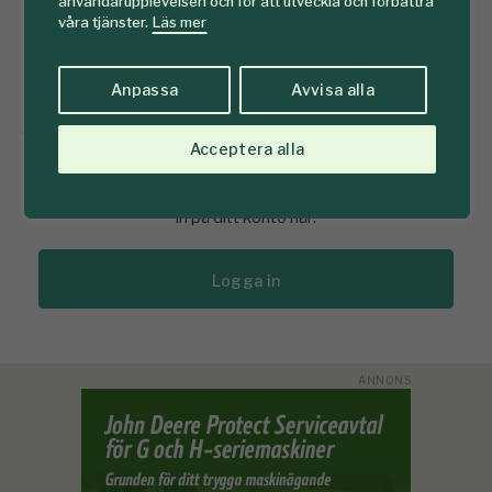
Se prenumererationserbjudanden här
användarupplevelsen och för att utveckla och förbättra
våra tjänster.
Läs mer
Köp prenumeration här
Anpassa
Avvisa alla
Acceptera alla
Redan prenumerant?
Prenumererar du redan på Tidningen Skogen? Då loggar du
in på ditt konto här:
Logga in