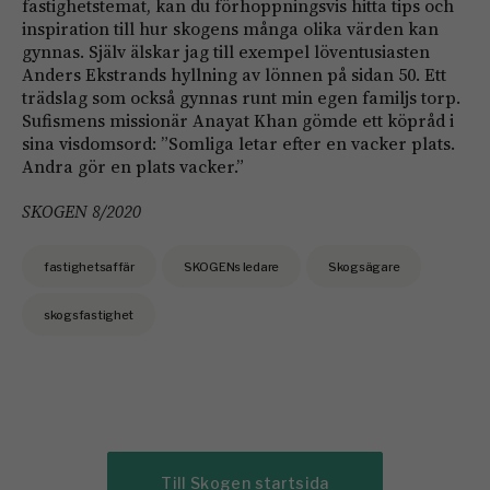
fastighetstemat, kan du förhoppningsvis hitta tips och
inspiration till hur skogens många olika värden kan
gynnas. Själv älskar jag till exempel löventusiasten
Anders Ekstrands hyllning av lönnen på sidan 50. Ett
trädslag som också gynnas runt min egen familjs torp.
Sufismens missionär Anayat Khan gömde ett köpråd i
sina visdomsord: ”Somliga letar efter en vacker plats.
Andra gör en plats ­vacker.”
SKOGEN 8/2020
fastighetsaffär
SKOGENs ledare
Skogsägare
skogsfastighet
Till Skogen startsida