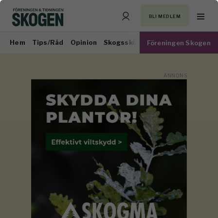
BLI MEDLEM
Hem
Tips/Råd
Opinion
Skogsskötsel
Virkesmarknad
Föreningen Skogen