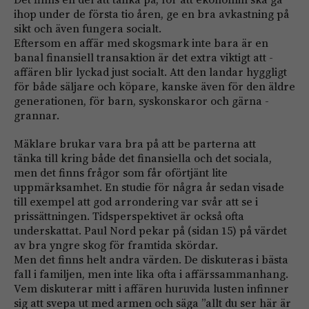
ihop under de första tio åren, ge en bra avkastning på
sikt och även fungera socialt.
Eftersom en affär med skogsmark inte bara är en
banal finansiell transaktion är det extra viktigt att ­
affären blir lyckad just socialt. Att den landar hyggligt
för både säljare och köpare, kanske även för den äldre
generationen, för barn, syskonskaror och gärna ­
grannar.
Mäklare brukar vara bra på att be parterna att
tänka till kring både det finansiella och det sociala,
men det finns frågor som får oförtjänt lite
uppmärksamhet. En studie för några år sedan visade
till exempel att god arrondering var svår att se i
prissättningen. Tids­perspektivet är också ofta
underskattat. Paul Nord pekar på (sidan 15) på värdet
av bra yngre skog för ­framtida skördar.
Men det finns helt andra värden. De diskuteras i bästa
fall i familjen, men inte lika ofta i affärssammanhang.
Vem diskuterar mitt i affären huruvida lusten infinner
sig att svepa ut med armen och säga ”allt du ser här är