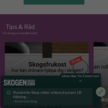
/
Tips & Råd
för skogens medlemmar
På väg
Arkitekter får Träflugan
VIDEO - WEBBINARIUM
Skogsfrukost: Hur kan
drönare hjälpa dig i
Skoglig naturvårdsspecialist
Sk
skogen?
Sko
/ Svenska kraftnät
/ B