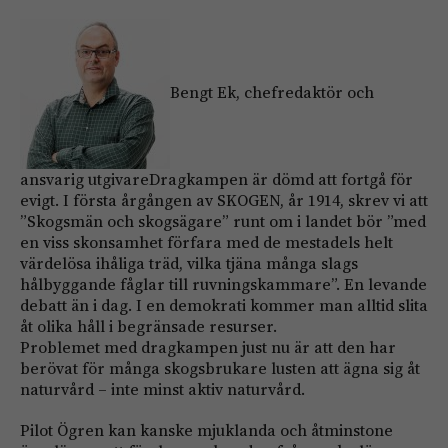
Bengt Ek, chefredaktör och
ansvarig utgivareDragkampen är dömd att fortgå för
evigt. I första årgången av SKOGEN, år 1914, skrev vi att
”Skogsmän och skogsägare” runt om i landet bör ”med
en viss skonsamhet förfara med de mestadels helt
värdelösa ihåliga träd, vilka tjäna många slags
hålbyggande fåglar till ruvningskammare”. En levande
debatt än i dag. I en demokrati kommer man alltid slita
åt olika håll i begränsade resurser.
Problemet med dragkampen just nu är att den har
berövat för många skogsbrukare lusten att ägna sig åt
naturvård – inte minst aktiv naturvård.
Pilot Ögren kan kanske mjuklanda och åtminstone