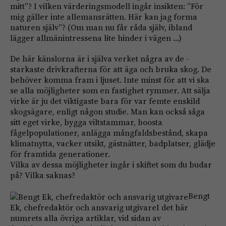
mitt”? I vilken värderingsmodell ingår in­sikten: ”För
mig gäller inte allemansrätten. Här kan jag forma
naturen själv”? (Om man nu får råda själv, ibland
lägger allmänintressena lite hinder i vägen …)
De här känslorna är i själva verket några av de ­
starkaste drivkrafterna för att äga och bruka skog. De
behöver komma fram i ljuset. Inte minst för att vi ska
se alla möjligheter som en fastighet rymmer. Att sälja
virke är ju det viktigaste bara för var femte enskild
skogsägare, enligt någon studie. Man kan också såga
sitt eget virke, bygga viltstammar, boosta
fågelpopulationer, anlägga mångfaldsbestånd, skapa
klimatnytta, vacker utsikt, gästnätter, badplatser, glädje
för fram­tida generationer.
Vilka av dessa möjligheter ingår i skiftet som du budar
på? Vilka saknas?
Bengt
Ek, chefredaktör och ansvarig utgivareI det här
numrets alla övriga artiklar, vid sidan av