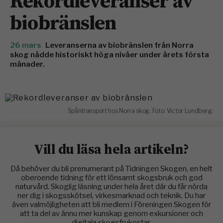
Rekordleveranser av
biobränslen
26 mars
Leveranserna av biobränslen från Norra
skog nådde historiskt höga nivåer under årets första
månader.
Spåntransport hos Norra skog. Foto: Victor Lundberg.
Vill du läsa hela artikeln?
Då behöver du bli prenumerant på Tidningen Skogen, en helt
oberoende tidning för ett lönsamt skogsbruk och god
naturvård. Skoglig läsning under hela året där du får nörda
ner dig i skogsskötsel, virkesmarknad och teknik. Du har
även valmöjligheten att bli medlem i Föreningen Skogen för
att ta del av ännu mer kunskap genom exkursioner och
digitala skogsfrukostar.