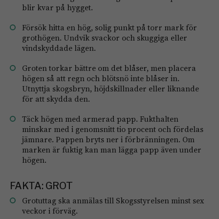
blir kvar på hygget.
Försök hitta en hög, solig punkt på torr mark för
grothögen. Undvik svackor och skuggiga eller
vindskyddade lägen.
Groten torkar bättre om det blåser, men ­placera
högen så att regn och blötsnö inte blåser in.
Utnyttja skogsbryn, höjdskillnader eller liknande
för att skydda den.
Täck högen med armerad papp. Fukthalten
minskar med i genomsnitt tio procent och fördelas
jämnare. Pappen bryts ner i för­bränningen. Om
marken är fuktig kan man lägga papp även under
högen.
FAKTA: GROT
Grotuttag ska anmälas till Skogsstyrelsen minst sex
veckor i förväg.