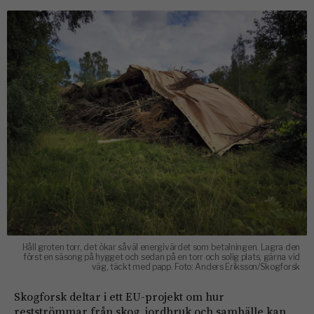
Håll groten torr, det ökar såväl energi­värdet som betalningen. ­Lagra den
först en säsong på hygget och sedan på en torr och solig plats, gärna vid
väg, täckt med papp. Foto: Anders Eriksson/Skogforsk
Skogforsk deltar i ett EU-projekt om hur
restströmmar från skog, jordbruk och samhälle kan