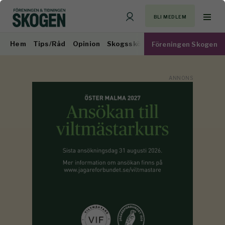
BLI MEDLEM
Hem
Tips/Råd
Opinion
Skogsskötsel
Virkesmarknad
Föreningen Skogen