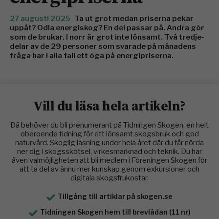
27 augusti 2025
Ta ut grot medan priserna pekar
uppåt? Odla energiskog? En del passar på. Andra gör
som de brukar. I norr är grot inte lönsamt. Två tredje­
delar av de 29 personer som svarade på månadens
fråga har i alla fall ett öga på energipriserna.
Vill du läsa hela artikeln?
Då behöver du bli prenumerant på Tidningen Skogen, en helt
oberoende tidning för ett lönsamt skogsbruk och god
naturvård. Skoglig läsning under hela året där du får nörda
ner dig i skogsskötsel, virkesmarknad och teknik. Du har
även valmöjligheten att bli medlem i Föreningen Skogen för
att ta del av ännu mer kunskap genom exkursioner och
digitala skogsfrukostar.
Tillgång till artiklar på skogen.se
Tidningen Skogen hem till brevlådan (11 nr)