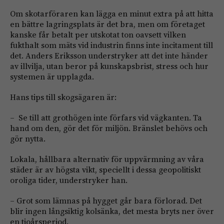
Om skotarföraren kan lägga en minut extra på att ­hitta
en bättre lagringsplats är det bra, men om företaget
kanske får betalt per utskotat ton oavsett vilken
fukthalt som mäts vid industrin finns inte incitament till
det. Anders Eriksson understryker att det inte händer
av illvilja, utan beror på kunskapsbrist, stress och hur
systemen är upplagda.
Hans tips till skogsägaren är:
– Se till att grothögen inte förfars vid vägkanten. Ta
hand om den, gör det för miljön. Bränslet behövs och
gör nytta.
Lokala, hållbara alternativ för uppvärmning av våra
städer är av högsta vikt, speciellt i dessa geopolitiskt
oroliga tider, understryker han.
– Grot som lämnas på hygget går bara förlorad. Det
blir ingen långsiktig kolsänka, det mesta bryts ner över
en tioårsperiod.