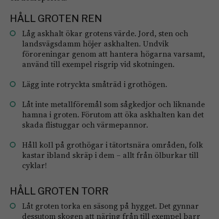
HÅLL GROTEN REN
Låg askhalt ökar grotens värde. Jord, sten och
landsvägsdamm höjer askhalten. Undvik
föroreningar genom att hantera högarna ­varsamt,
använd till exempel risgrip vid skotningen.
Lägg inte rotryckta småträd i grothögen.
Låt inte metallföremål som sågkedjor och ­liknande
hamna i groten. Förutom att öka askhalten kan det
skada flistuggar och ­värmepannor.
Håll koIl på grothögar i tätortsnära områden, folk
kastar ibland skräp i dem – allt från ölburkar till
cyklar!
HÅLL GROTEN TORR
Låt groten torka en säsong på hygget. Det gynnar
dessutom skogen att näring från till exempel barr