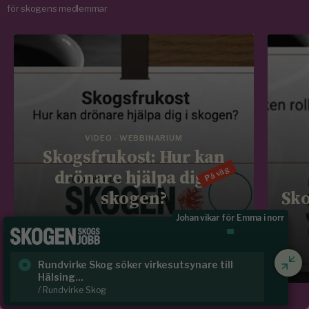
för skogens medlemmar
VIDEO - WEBBINARIUM
Skogsfrukost: Hur kan
På väg
drönare hjälpa dig i
skogen?
Sko
Johan vikar för Emma i norr
Läs mer
Rundvirke Skog söker virkesutsynare till
Sk
Hälsing...
/ S
/ Rundvirke Skog