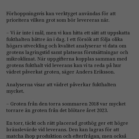
Förhoppningsvis kan verktyget användas för att
prioritera vilken grot som bör levereras när.
– Vi är inte i mål, men vi kan hitta ett sätt att uppskatta
fukthalten bättre än i dag. I ett försök att följa olika
högars utveckling och kvalitet analyserar vi data om
grotens lagringstid samt platsens förutsättningar och
mikroklimat. När uppgifterna kopplas samman med
grotens fukthalt vid leverans kan vi ta reda på hur
vädret påverkat groten, säger Anders Eriksson.
Analyserna visar att vädret påverkar fukthalten
mycket.
– Groten från den torra sommaren 2018 var mycket
torrare än groten från det blötare året 2023.
En torr, täckt och rätt placerad grothög ger ett högre
bränslevärde vid leverans. Den kan lagras för att
matcha ihop produktion och efterfrågan, men också