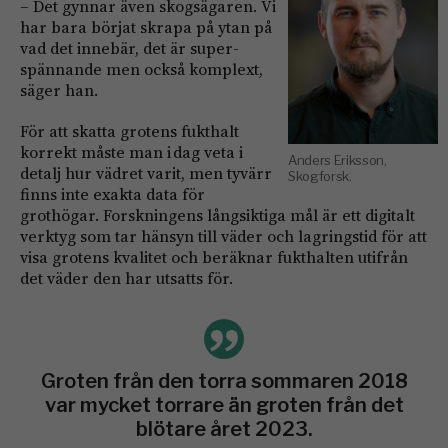
– Det gynnar även skogsägaren. Vi
har bara börjat ­skrapa på ytan på
vad det innebär, det är super­
spännande men också komplext,
säger han.
För att skatta grotens fukthalt
korrekt måste man i dag veta i
Anders Eriksson,
detalj hur vädret varit, men tyvärr
Skogforsk.
finns inte exakta data för
grothögar. Forskningens lång­siktiga mål är ett digitalt
verktyg som tar hänsyn till väder och lagringstid för att
visa grotens kvalitet och beräknar fukthalten utifrån
det väder den har utsatts för.
Groten från den torra sommaren 2018
var mycket torrare än groten från det
blötare året 2023.