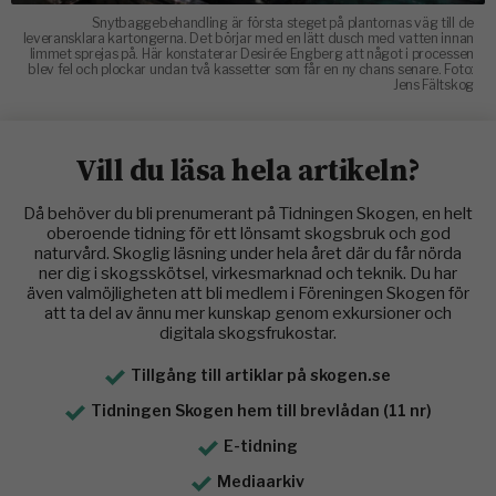
Snytbaggebehandling är första steget på plantornas väg till de
leveransklara kartongerna. Det börjar med en lätt dusch med vatten innan
limmet sprejas på. Här konstaterar Desirée Engberg att något i processen
blev fel och plockar undan två kassetter som får en ny chans senare. Foto:
Jens Fältskog
Vill du läsa hela artikeln?
Då behöver du bli prenumerant på Tidningen Skogen, en helt
oberoende tidning för ett lönsamt skogsbruk och god
naturvård. Skoglig läsning under hela året där du får nörda
ner dig i skogsskötsel, virkesmarknad och teknik. Du har
även valmöjligheten att bli medlem i Föreningen Skogen för
att ta del av ännu mer kunskap genom exkursioner och
digitala skogsfrukostar.
Tillgång till artiklar på skogen.se
Tidningen Skogen hem till brevlådan (11 nr)
E-tidning
Mediaarkiv