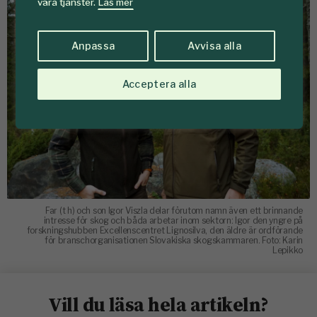
våra tjänster.
Läs mer
Anpassa
Avvisa alla
Acceptera alla
Far (t h) och son Igor Viszla delar förutom namn även ett brinnande
intresse för skog och båda arbetar inom sektorn: Igor den yngre på
forskningshubben Excellenscentret Lignosilva, den äldre är ordförande
för branschorganisationen Slovakiska skogskammaren. Foto: Karin
Lepikko
Vill du läsa hela artikeln?