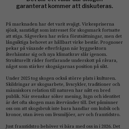
garanterat kommer att diskuteras.
På marknaden har det varit svajigt. Virkespriserna
sjönk, samtidigt som intresset för skogsmark fortsatte
att stiga. Sågverken har svåra förutsättningar, men det
långsiktiga behovet av hållbart virke består. Prognoser
pekar på växande efterfrågan när byggsektorn
återhämtar sig och nya klimatkrav slår igenom.
Strukturellt råder fortfarande underskott på råvara,
något som stärker skogsägarnas position på sikt.
Under 2025 tog skogen också större plats i kulturen.
Skildringar av skogsarbete, livscykler, traditioner och
människors relation till naturen har nått en bred
publik. När svenskar söker mening, lugn och identitet
är det ofta skogen man återvänder till. Det påminner
oss om att skogsbruk inte bara handlar om kubik och
kronor, utan även om livsmiljöer, arv och framtidstro.
Just framtidstro behöver vi bära med oss in i 2026. Det