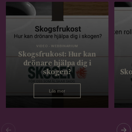
VIDEO - WEBBINARIUM
Skogsfrukost: Hur kan
drönare hjälpa dig i
skogen?
Sko
Läs mer