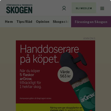
BLI MEDLEM
Hem
Tips/Råd
Opinion
Skogsskötsel
Virkesmarknad
Föreningen Skogen