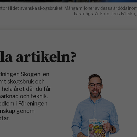
ntor till det svenska skogsbruket. Många miljoner av dessa är döda ino
bara några år. Foto: Jens Fältsko
ela artikeln?
idningen Skogen, en
amt skogsbruk och
 hela året där du får
marknad och teknik.
medlem i Föreningen
kunskap genom
tar.