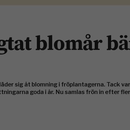
gtat blomår bä
äder sig åt blomning i frö­plantagerna. Tack va
ingarna goda i år. Nu ­samlas frön in efter fler