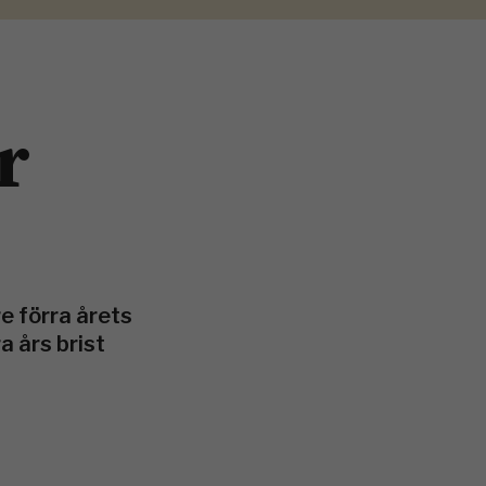
r
re förra årets
a års brist