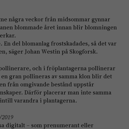
ärme några veckor från midsommar gynnar
anen blommade året innan blir blomningen
erkar.
e. En del blomanlag frostskadades, så det var
en, säger Johan Westin på Skogforsk.
ollinerare, och i fröplantagerna pollinerar
en gran pollineras av samma klon blir det
len från omgivande bestånd uppstår
nskaper. Därför placerar man inte samma
 intill varandra i plantagerna.
7/2019
a digitalt – som prenumerant eller