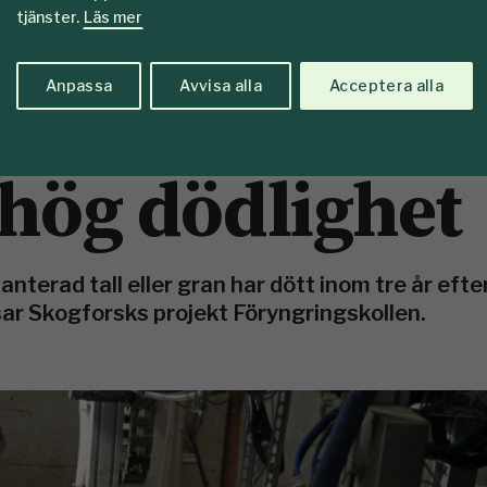
tjänster.
Läs mer
Anpassa
Avvisa alla
Acceptera alla
 hög dödlighet
lanterad tall eller gran har dött inom tre år efte
visar Skogforsks projekt Föryngringskollen.