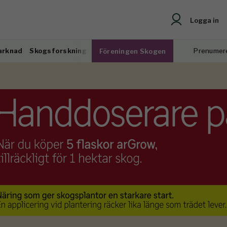
Logga in
arknad
Skogsforskning
Prenumer
Föreningen Skogen