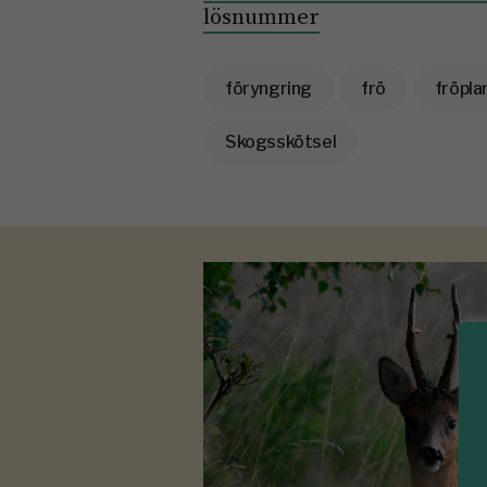
lösnummer
föryngring
frö
fröpl
Skogsskötsel