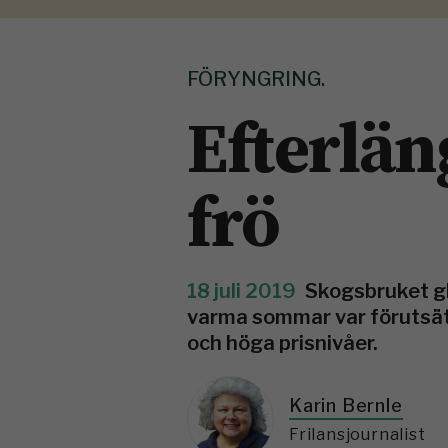
FÖRYNGRING.
Efterlän
frö
18 juli 2019
Skogsbruket ­gl
varma sommar var förutsättn
och höga prisnivåer.
Karin Bernle
Frilansjournalist