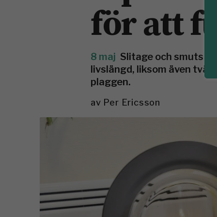
för att 
8 maj
Slitage och smuts i
livslängd, liksom även tvätt
plaggen.
av
Per Ericsson