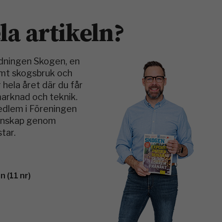
ela artikeln?
idningen Skogen, en
amt skogsbruk och
 hela året där du får
marknad och teknik.
medlem i Föreningen
kunskap genom
tar.
 (11 nr)