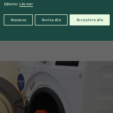
funka
tjänster.
Läs mer
Anpassa
Avvisa alla
Acceptera alla
nverkar på sågskyddsklädernas skyddande funk
 och klädernas ålder. Här tipsar vi om hur du sk