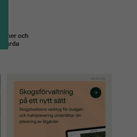
tioner och
a vårda