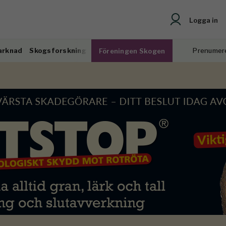
Logga in
arknad
Skogsforskning
Prenumer
Föreningen Skogen