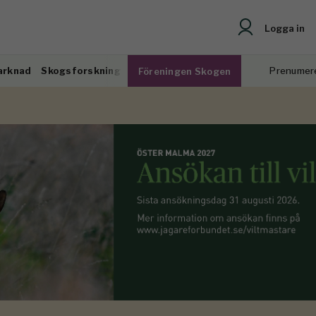
Logga in
arknad
Skogsforskning
Prenumer
Föreningen Skogen