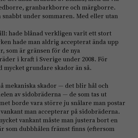
vedborre, granbarkborre och märgborre.
in snabbt under sommaren. Med eller utan
ll: hade blånad verkligen varit ett stort
rken hade man aldrig accepterat ända upp
r, som är gränsen för de nya
äder i kraft i Sverige under 2008. För
d mycket grundare skador än så.
så mekaniska skador — det blir hål och
 delen av sidobräderna — de som tas ut
met borde vara större ju snålare man postar
er vankant man accepterar på sidobräderna.
 mycket vankant måste man justera bort en
där som dubbhålen främst finns (eftersom