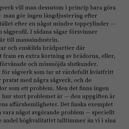
verk vill man dessutom i princip bara göra
 man gör ingen längdjustering efter
stället efter en något mindre toppcylinder —
n sågprofil. I sådana sågar försvinner
r till massaindustrin.
gar och enskilda brädpartier där
 fram en extra kortning av brädorna, eller,
t förvånade och missnöjda slutkunder.
för sågverk som tar ut värdefullt kvistfritt
ar pratat med några sågverk, och de
dor som ett problem. Men det finns ingen
 hur stort problemet är — den uppgiften är
kens affärshemligheter. Det finska exemplet
an vara något avgörande problem — speciellt
 andel högkvalitativt talltimmer än vi i sina