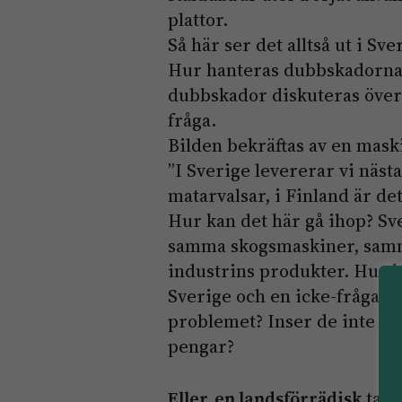
plattor.
Så här ser det alltså ut i Sv
Hur hanteras dubbskadorna 
dubbskador diskuteras överh
fråga.
Bilden bekräftas av en mas
”I Sverige levererar vi nä
matarvalsar, i Finland är de
Hur kan det här gå ihop? Sv
samma skogsmaskiner, samm
industrins produkter. Hur k
Sverige och en icke-fråga i 
problemet? Inser de inte at
pengar?
Eller, en landsförrädisk
tank