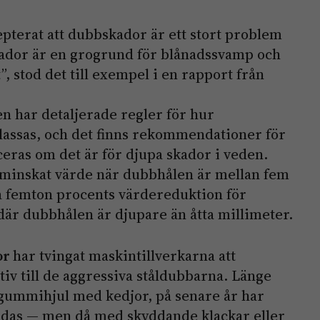
epterat att dubbskador är ett stort problem
ador är en grogrund för blånadssvamp och
, stod det till exempel i en rapport från
n har detaljerade regler för hur
lassas, och det finns rekommendationer för
ras om det är för djupa skador i veden.
 minskat värde när dubbhålen är mellan fem
la femton procents värdereduktion för
där dubbhålen är djupare än åtta millimeter.
or
har tvingat maskintillverkarna att
iv till de aggressiva ståldubbarna. Länge
gummihjul med kedjor, på senare år har
ändas — men då med skyddande klackar eller