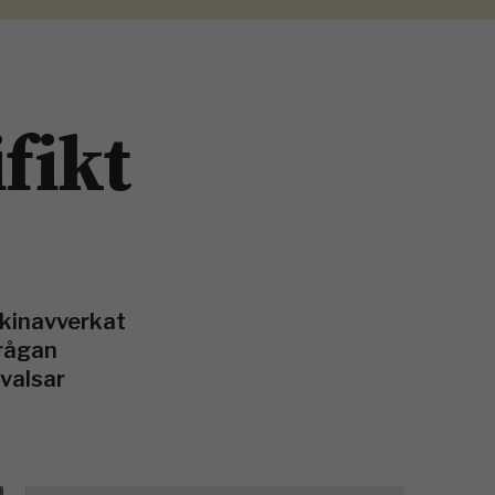
fikt
skinavverkat
frågan
valsar