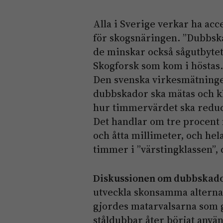
Alla i Sverige verkar ha acc
för skogsnäringen. ”Dubbsk
de minskar också sågutbytet”
Skogforsk som kom i höstas.
Den svenska virkesmätninge
dubbskador ska mätas och k
hur timmervärdet ska reduce
Det handlar om tre procent
och åtta millimeter, och he
timmer i ”värstingklassen”, 
Diskussionen om dubbskad
utveckla skonsamma alternat
gjordes matarvalsarna som 
ståldubbar åter börjat anv