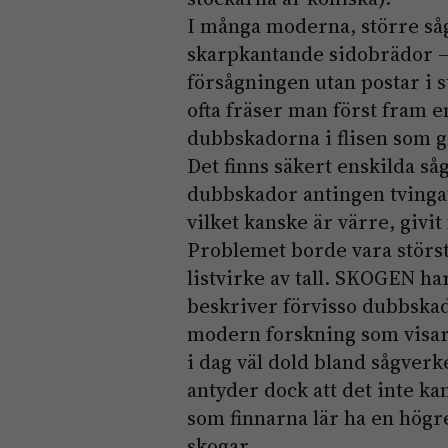
I många moderna, större såg
skarpkantande sidobrädor —
försågningen utan postar i 
ofta fräser man först fram e
dubbskadorna i flisen som gå
Det finns säkert enskilda så
dubbskador antingen tvingat
vilket kanske är värre, givi
Problemet borde vara störst 
listvirke av tall. SKOGEN h
beskriver förvisso dubbska
modern forskning som visar
i dag väl dold bland sågver
antyder dock att det inte k
som finnarna lär ha en högre
skogar.