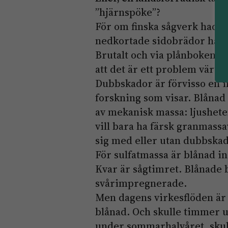
”hjärnspöke”?
För om finska sågverk hade
nedkortade sidobrädor hade d
Brutalt och via plånboken. T
att det är ett problem värt a
Dubbskador är förvisso en i
forskning som visar. Blånad 
av mekanisk massa: ljushet
vill bara ha färsk granmassa
sig med eller utan dubbskad
För sulfatmassa är blånad i
Kvar är sågtimret. Blånade 
svårimpregnerade.
Men dagens virkesflöden är s
blånad. Och skulle timmer u
under sommarhalvåret, skull