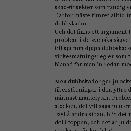
skadeinsekter som randig 
Därför måste timret alltid 
dubbskador.
Och det finns ett argument ti
problem i de svenska sågve
till sju mm djupa dubbskado
virkesmätningsregler som tr
blånad får man in redan me
Men dubbskador ger
ju ock
fiberstörningar i den yttre
närmast mantelytan. Proble
stocken, det vill säga ju m
Fast å andra sidan, blir det
del i toppen, och det är ju 
stockarna är koniska).