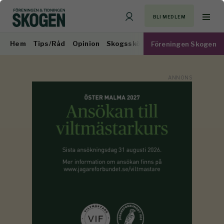
BLI MEDLEM
Hem
Tips/Råd
Opinion
Skogsskötsel
Virkesmarknad
Föreningen Skogen