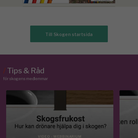
Till Skogen startsida
/
Tips & Råd
för skogens medlemmar
VIDEO - WEBBINARIUM