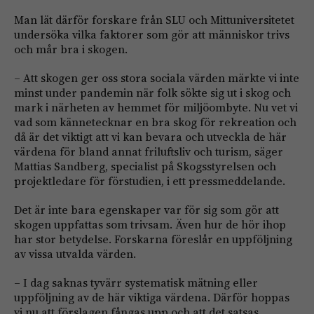
Man lät därför forskare från SLU och Mittuniversitetet
undersöka vilka faktorer som gör att människor trivs
och mår bra i skogen.
– Att skogen ger oss stora sociala värden märkte vi inte
minst under pandemin när folk sökte sig ut i skog och
mark i närheten av hemmet för miljöombyte. Nu vet vi
vad som kännetecknar en bra skog för rekreation och
då är det viktigt att vi kan bevara och utveckla de här
värdena för bland annat friluftsliv och turism, säger
Mattias Sandberg, specialist på Skogsstyrelsen och
projektledare för förstudien, i ett pressmeddelande.
Det är inte bara egenskaper var för sig som gör att
skogen uppfattas som trivsam. Även hur de hör ihop
har stor betydelse. Forskarna föreslår en uppföljning
av vissa utvalda värden.
– I dag saknas tyvärr systematisk mätning eller
uppföljning av de här viktiga värdena. Därför hoppas
vi nu att förslagen fångas upp och att det satsas