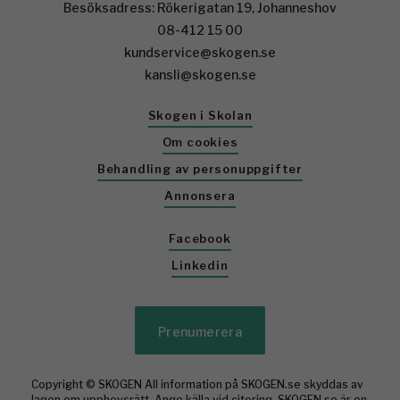
Besöksadress: Rökerigatan 19, Johanneshov
08-412 15 00
kundservice@skogen.se
kansli@skogen.se
Skogen i Skolan
Om cookies
Behandling av personuppgifter
Annonsera
Facebook
Linkedin
Prenumerera
Copyright © SKOGEN All information på SKOGEN.se skyddas av
lagen om upphovsrätt. Ange källa vid citering. SKOGEN.se är en