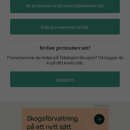
Se prenumererationserbjudanden här
Köp prenumeration här
Redan prenumerant?
Prenumererar du redan på Tidningen Skogen? Då loggar du
in på ditt konto här:
Logga in