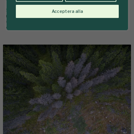
5 juni
Om hösten är torr tycks granens
Acceptera alla
motståndskraft försvagas följande sommar. Och
svagast är den när barkborrarna är som mest aktiva,
enligt en forskningsstudie.