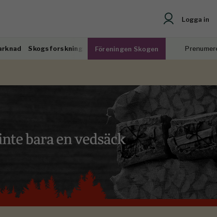
Logga in
arknad
Skogsforskning
Prenumer
Föreningen Skogen