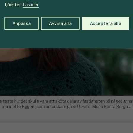
tjänster.
Läs mer
Anpassa
Avvisa alla
Acceptera alla
esta hur det skulle vara att sköta delar av fastigheten på något anna
er Jeannette Eggers som är forskare på SLU. Foto: Mona Bonta Bergma