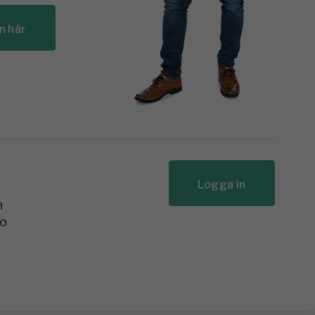
n här
Logga in
n
to