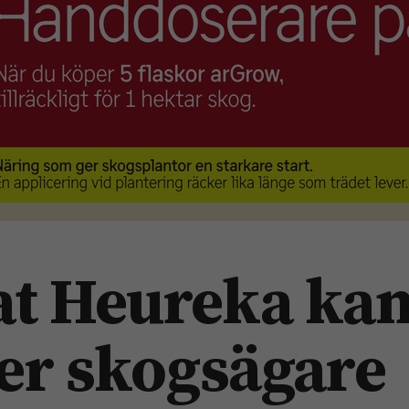
at Heureka ka
ler skogsägare