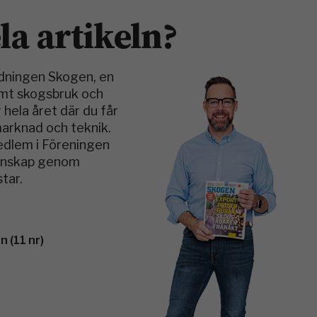
ela artikeln?
idningen Skogen, en
amt skogsbruk och
 hela året där du får
marknad och teknik.
medlem i Föreningen
kunskap genom
tar.
 (11 nr)