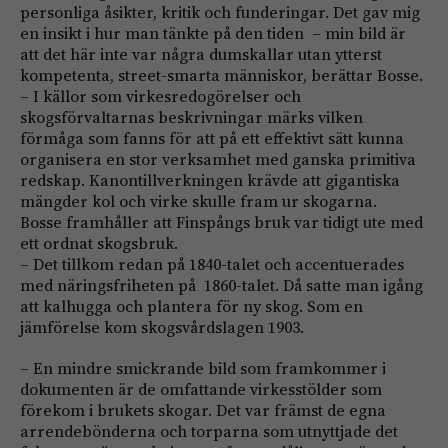
personliga åsikter, kritik och funderingar. Det gav mig
en insikt i hur man tänkte på den tiden – min bild är
att det här inte var några dumskallar utan ytterst
kompetenta, street-smarta människor, berättar Bosse.
– I källor som virkesredogörelser och
skogsförvaltarnas beskrivningar märks vilken
förmåga som fanns för att på ett effektivt sätt kunna
organisera en stor verksamhet med ganska primitiva
redskap. Kanontillverkningen krävde att gigantiska
mängder kol och virke skulle fram ur skogarna.
Bosse framhåller att Finspångs bruk var tidigt ute med
ett ordnat skogsbruk.
– Det tillkom redan på 1840-talet och accentuerades
med näringsfriheten på 1860-talet. Då satte man igång
att kalhugga och plantera för ny skog. Som en
jämförelse kom skogsvårdslagen 1903.
– En mindre smickrande bild som framkommer i
dokumenten är de omfattande virkesstölder som
förekom i brukets skogar. Det var främst de egna
arrendebönderna och torparna som utnyttjade det