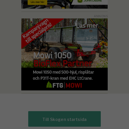
Till Skogen startsida