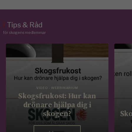
/
Tips & Råd
för skogens medlemmar
VIDEO - WEBBINARIUM
Skogsfrukost: Hur kan
drönare hjälpa dig i
skogen?
Sko