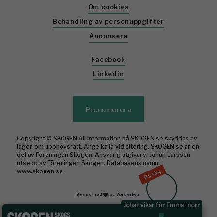
Om cookies
Behandling av personuppgifter
Annonsera
Facebook
Linkedin
Prenumerera
Copyright © SKOGEN All information på SKOGEN.se skyddas av
lagen om upphovsrätt. Ange källa vid citering. SKOGEN.se är en
del av Föreningen Skogen. Ansvarig utgivare: Johan Larsson
utsedd av Föreningen Skogen. Databasens namn:
På väg
www.skogen.se
Byggd med
av WonderFour
Johan vikar för Emma i norr