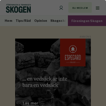
BLI MEDLEM
Hem
Tips/Råd
Opinion
Skogsskötsel
Virkesmarknad
Föreningen Skogen