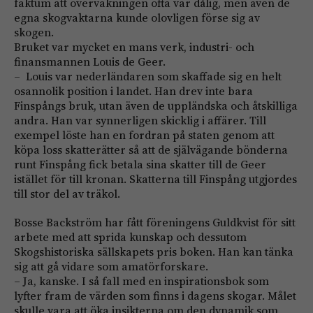
faktum att övervakningen ofta var dålig, men även de
egna skogvaktarna kunde olovligen förse sig av
skogen.
Bruket var mycket en mans verk, industri- och
finansmannen Louis de Geer.
– Louis var nederländaren som skaffade sig en helt
osannolik position i landet. Han drev inte bara
Finspångs bruk, utan även de uppländska och åtskilliga
andra. Han var syn­nerligen skicklig i affärer. Till
exempel löste han en fordran på staten genom att
köpa loss skatterätter så att de självägande bönderna
runt Finspång fick betala sina skatter till de Geer
istället för till kronan. Skatterna till Finspång utgjordes
till stor del av träkol.
Bosse Backström har fått föreningens Guldkvist för sitt
arbete med att sprida kunskap och dessutom
Skogshistoriska sällskapets pris boken. Han kan tänka
sig att gå vidare som amatörforskare.
– Ja, kanske. I så fall med en inspirationsbok som
lyfter fram de värden som finns i dagens skogar. Målet
skulle vara att öka insikterna om den dynamik som