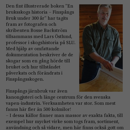
Den fint illustrerade boken ”En
bruksskogs historia – Finspångs
Bruk under 300 år” har tagits
fram av fotografen och
skribenten Bosse Backström
tillsammans med Lars Östlund,
professor i skogshistoria på SLU.
Med hjälp av omfattande
dokumentation beskriver de de
skogar som en gång hörde till
bruket och hur tillståndet
påverkats och förändrats i
Finspångsskogen.
Finspångs järnbruk var även
kanongjuteri och länge centrum för den svenska
vapen-industrin. Verksamheten var stor. Som mest
fanns här fler än 500 kolmilor!
– I dessa källor finner man massor av exakta fakta, till
exempel hur mycket virke som togs fram, sortiment,
användning och så vidare, men här finns också gott om