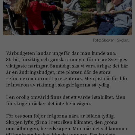
Foto: Skogen i Skolan.
Vårbudgeten landar ungefär där man kunde ana.
Stabil, försiktig och ganska anonym för en av Sveriges
viktigaste näringar. Samtidigt ska vi vara ärliga: det här
är en ändringsbudget, inte platsen där de stora
reformerna normalt presenteras. Men just därför blir
frånvaron av riktning i skogsfrågorna så tydlig.
I en orolig omvärld finns det ett värde i stabilitet. Men
för skogen räcker det inte hela vägen.
För oss som följer frågorna nära är bilden tydlig.
Skogen lyfts gärna i retoriken klimatet, den gröna
omställningen, beredskapen. Men när det väl kommer
till konkreta besked blir det tunnare. För landets