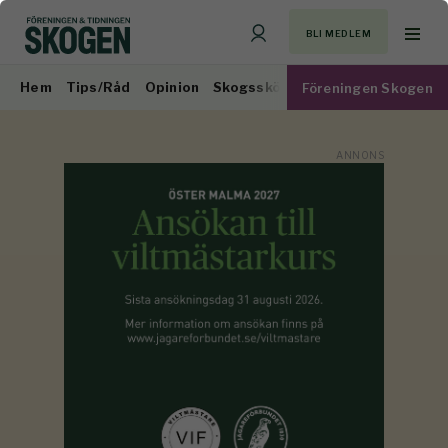
BLI MEDLEM
Hem
Tips/Råd
Opinion
Skogsskötsel
Virkesmarknad
Föreningen Skogen