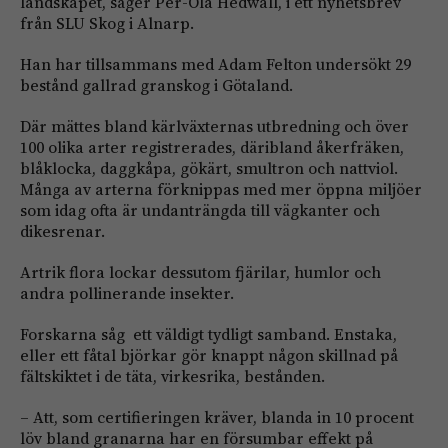
landskapet, säger Per-Ola Hedwall, i ett nyhetsbrev
från SLU Skog i Alnarp.
Han har tillsammans med Adam Felton undersökt 29
bestånd gallrad granskog i Götaland.
Där mättes bland kärlväxternas utbredning och över
100 olika arter registrerades, däribland åkerfräken,
blåklocka, daggkåpa, gökärt, smultron och nattviol.
Många av arterna förknippas med mer öppna miljöer
som idag ofta är undanträngda till vägkanter och
dikesrenar.
Artrik flora lockar dessutom fjärilar, humlor och
andra pollinerande insekter.
Forskarna såg ett väldigt tydligt samband. Enstaka,
eller ett fåtal björkar gör knappt någon skillnad på
fältskiktet i de täta, virkesrika, bestånden.
– Att, som certifieringen kräver, blanda in 10 procent
löv bland granarna har en försumbar effekt på