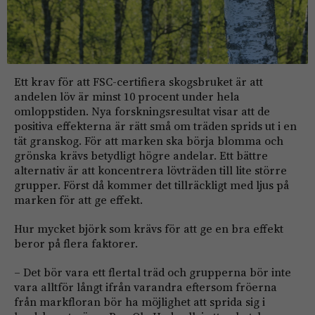
Ett krav för att FSC-certifiera skogsbruket är att
andelen löv är minst 10 procent under hela
omloppstiden. Nya forskningsresultat visar att de
positiva effekterna är rätt små om träden sprids ut i en
tät granskog. För att marken ska börja blomma och
grönska krävs betydligt högre andelar. Ett bättre
alternativ är att koncentrera lövträden till lite större
grupper. Först då kommer det tillräckligt med ljus på
marken för att ge effekt.
Hur mycket björk som krävs för att ge en bra effekt
beror på flera faktorer.
– Det bör vara ett flertal träd och grupperna bör inte
vara alltför långt ifrån varandra eftersom fröerna
från markfloran bör ha möjlighet att sprida sig i