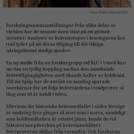
Foto: Kelley Basset/SLU
Forskningssammanställningar från olika delar av
världen har de senaste åren visat på ett globalt
mönster: Analyser av kväveisotoper i årsringarna hos
träd tyder på att deras tillgång till det viktiga
näringsämnet stadigt sjunker.
En ny studie från en forskargrupp vid SLU i Umeå kan
nu visa en tydlig koppling mellan den minskande
kvävetillgängligheten med ökande halter av koldioxid.
Till sin hjälp har de använt en samling sparade
borrkärnor för att följa kvävevärdena i trädprover så
lång som 60 år bakåt i tiden.
Eftersom det historiska kvävenedfallet i södra Sverige
är omkring fyra gånger så stort som i norra, samtidigt
som koldioxidhalten är relativt jämn, kunde de två
faktorernas påverkan på kväveinnehållet i
borrproverna skiljas från varandra. Och forskarna