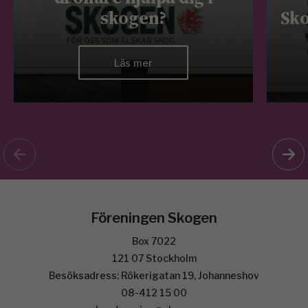
skogen?
Sko
Läs mer
Föreningen Skogen
Box 7022
121 07 Stockholm
Besöksadress: Rökerigatan 19, Johanneshov
08-412 15 00