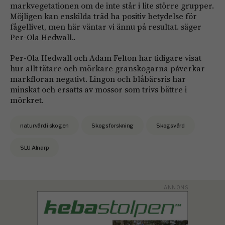
markvegetationen om de inte står i lite större grupper.
Möjligen kan enskilda träd ha positiv betydelse för
fågellivet, men här väntar vi ännu på resultat. säger
Per-Ola Hedwall..
Per-Ola Hedwall och Adam Felton har tidigare visat
hur allt tätare och mörkare granskogarna påverkar
markfloran negativt. Lingon och blåbärsris har
minskat och ersatts av mossor som trivs bättre i
mörkret.
naturvård i skogen
Skogsforskning
Skogsvård
SLU Alnarp