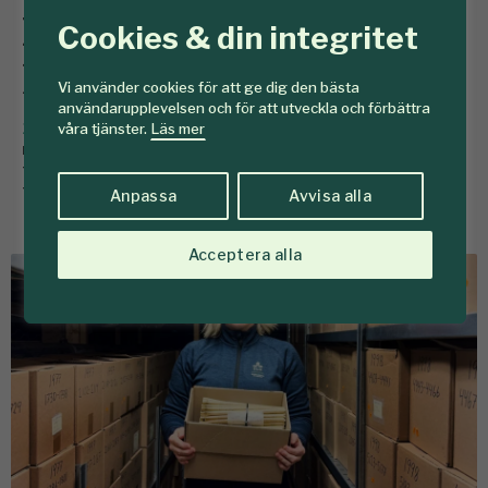
Källarfynd hjälper
Cookies & din integritet
klimatforskare
Vi använder cookies för att ge dig den bästa
användarupplevelsen och för att utveckla och förbättra
24 februari
I en källare hos SLU i Umeå finns över en
våra tjänster.
Läs mer
miljon borrkärnor från svenska träd. Nu har de kommit
till användning för forskare som undersöker varför
tillgången på kväve i skogen minskar.
Anpassa
Avvisa alla
Acceptera alla