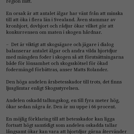
region mitt.
En orsak är att antalet älgar har vänt från att minska
till att öka i flera län i Svealand. Även stammar av
kronhjort, dovhjort och rådjur ökar vilket gör att
konkurrensen om maten i skogen hårdnar.
– Det är viktigt att skogsägare och jägare i dialog
balanserar antalet älgar och andra vilda hjortdjur
med mängden foder i skogen så att förutsättningarna
både för lönsamhet och skogsskötsel för ökad
fodermängd förbättras, anser Matts Rolander.
Den höga andelen årsbetesskador till trots, det finns
ljusglimtar enligt Skogsstyrelsen.
Andelen oskadd tallungskog, en till fyra meter hög,
ökar sedan några år. Den är nu uppe i 66 procent.
En möjlig förklaring till att betesskador kan ligga
fortsatt högt samtidigt som andelen oskadda tallar
långsamt ökar kan vara att hjortdjur gärna återvänder