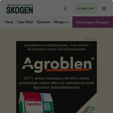
BLI MEDLEM
Hem
Tips/Råd
Opinion
Skogsskötsel
Virkesmarknad
Föreningen Skogen