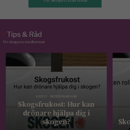
Till Skogen startsida
/
Tips & Råd
för skogens medlemmar
VIDEO - WEBBINARIUM
Skogsfrukost: Hur kan
drönare hjälpa dig i
skogen?
Sko