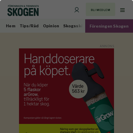
BLI MEDLEM
Hem
Tips/Råd
Opinion
Skogsskötsel
Virkesmarknad
Föreningen Skogen