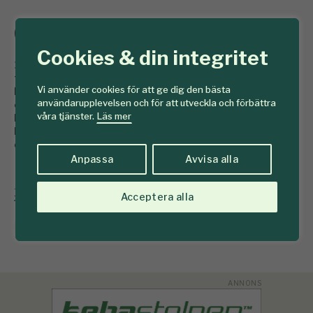
Ohyggliga hyggen?
Cookies & din integritet
12 januari 2016
Att se på hygget som en lösryckt
företeelse håller inte. Det är en fas i skogens
Vi använder cookies för att ge dig den bästa
kretslopp, inte ett konstant tillstånd för tid och
användarupplevelsen och för att utveckla och förbättra
evighet. Det skriver Marianne Eriksson,
våra tjänster.
Läs mer
hemmahörande på LRF samt styrelseledamot i
Föreningen Skogen. Hon nämner också vikten en god
dialog mellan skogens olika verksamheter.
Anpassa
Avvisa alla
Läs Marianne Erikssons blogg här
Acceptera alla
Hygge
Marianne Eriksson
Opinion