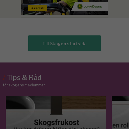
Till Skogen startsida
/
Tips & Råd
för skogens medlemmar