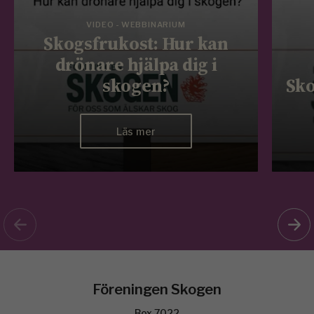
VIDEO - WEBBINARIUM
Skogsfrukost: Hur kan
drönare hjälpa dig i
skogen?
Sko
Läs mer
Föreningen Skogen
Box 7022