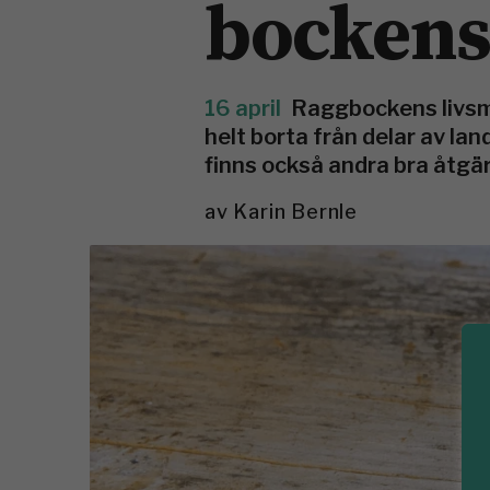
bockens
16 april
Raggbockens livsmi
helt borta från delar av la
finns också andra bra åtgä
av
Karin Bernle