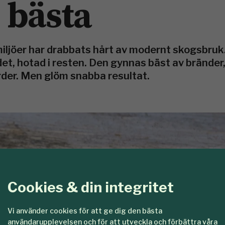
 bästa
ljöer har drabbats hårt av modernt skogsbruk.
ndet, hotad i resten. Den gynnas bäst av bränder
rder. Men glöm snabba resultat.
Cookies & din integritet
Vi använder cookies för att ge dig den bästa
användarupplevelsen och för att utveckla och förbättra våra