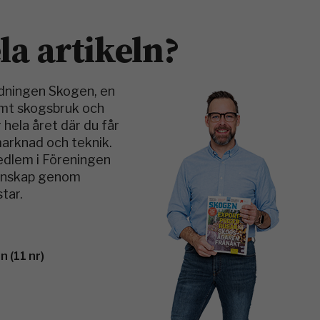
ela artikeln?
idningen Skogen, en
amt skogsbruk och
 hela året där du får
marknad och teknik.
medlem i Föreningen
kunskap genom
tar.
 (11 nr)