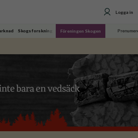
Logga in
arknad
Skogsforskning
Prenumer
Föreningen Skogen