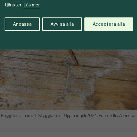
tjänster.
Läs mer
Anpassa
Avvisa alla
Acceptera alla
Raggbock i närbild i Styggkärret i Uppland, juli 2024. Foto: Gillis Aronsso