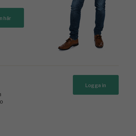
n här
Logga in
n
to