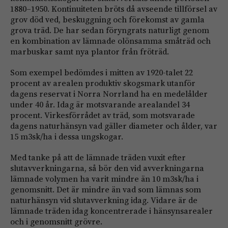
1880–1950. Kontinuiteten bröts då avseende tillförsel av
grov död ved, beskuggning och förekomst av gamla
grova träd. De har sedan föryngrats naturligt genom
en kombination av lämnade olönsamma småträd och
marbuskar samt nya plantor från fröträd.
Som exempel bedömdes i mitten av 1920-talet 22
procent av arealen produktiv skogsmark utanför
dagens reservat i Norra Norrland ha en medelålder
under 40 år. Idag är motsvarande arealandel 34
procent. Virkesförrådet av träd, som motsvarade
dagens naturhänsyn vad gäller diameter och ålder, var
15 m3sk/ha i dessa ungskogar.
Med tanke på att de lämnade träden vuxit efter
slutavverkningarna, så bör den vid avverkningarna
lämnade volymen ha varit mindre än 10 m3sk/ha i
genomsnitt. Det är mindre än vad som lämnas som
naturhänsyn vid slutavverkning idag. Vidare är de
lämnade träden idag koncentrerade i hänsynsarealer
och i genomsnitt grövre.