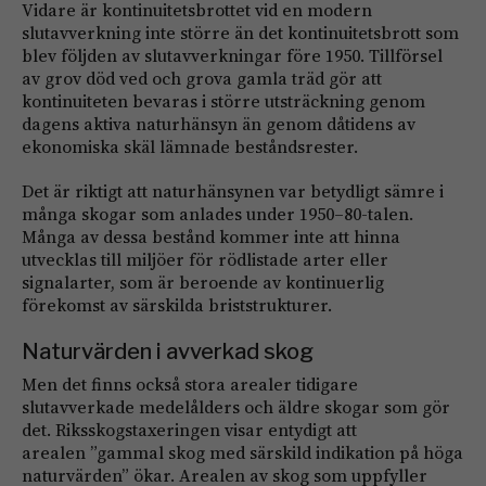
Vidare är kontinuitetsbrottet vid en modern
slutavverkning inte större än det kontinuitetsbrott som
blev följden av slutavverkningar före 1950. Tillförsel
av grov död ved och grova gamla träd gör att
kontinuiteten bevaras i större utsträckning genom
dagens aktiva naturhänsyn än genom dåtidens av
ekonomiska skäl lämnade beståndsrester.
Det är riktigt att naturhänsynen var betydligt sämre i
många skogar som anlades under 1950–80-talen.
Många av dessa bestånd kommer inte att hinna
utvecklas till miljöer för rödlistade arter eller
signalarter, som är beroende av kontinuerlig
förekomst av särskilda briststrukturer.
Naturvärden i avverkad skog
Men det finns också stora arealer tidigare
slutavverkade medelålders och äldre skogar som gör
det. Riksskogstaxeringen visar entydigt att
arealen ”gammal skog med särskild indikation på höga
naturvärden” ökar. Arealen av skog som uppfyller