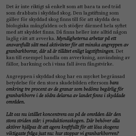
Det är inte riktigt så enkelt som att bara ta ned träd
som drabbats i skyddad skog. Den lagstiftning som
gäller för skyddad skog finns till för att skydda den
biologiska mångfalden och stödjer därmed hela syftet
med att skyddet finns. Då finns heller inte alltid någon
laglig rätt att avverka.
Myndigheterna arbetar på ett
ansvarsfullt sätt med aktiviteter för att minska angreppen av
granbarkborrar, där så är tillåtet enligt lagstiftningen
. Det
kan till exempel handla om avverkning, användning av
fällor, barkning och i vissa fall även fångstvirke.
Angreppen i skyddad skog har en mycket begränsad
betydelse för den stora skadebilden eftersom
bara
omkring tre procent av de granar som bedöms begärlig för
granbarkborre i de södra delarna av landet finns i skyddade
områden.
Låt oss nu istället koncentrera oss på de områden där den
stora striden står: i produktionsskogen. Där behöver alla
aktörer hjälpas åt att agera kraftfullt för att lösa skogens
viktigaste fråga just nu: hur stoppar vi granbarkborren?