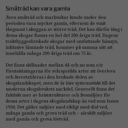
Småträd kan vara gamla
Även småträd och marbuskar kunde under den
perioden vara mycket gamla, eftersom de vuxit
långsamt i skuggan av större träd. Det kan därför idag i
dessa skogar finnas en hel del 200-åriga träd. Dagens
trakthyggesbrukade skogar med omfattande hänsyn,
inklusive lämnade träd, kommer på samma sätt att
innehålla många 200-åriga träd om 75 år.
Det finns skillnader mellan då och nu som rör
förutsättningarna för svårspridda arter att överleva
och återetableras i den brukade delen av
skogslandskapet, men de är inte systematiskt till det
moderna skogsbrukets nackdel. Generellt finns det
faktiskt mer av briststrukturer och livsmiljöer för
dessa arter i dagens skogslandskap än vad som fanns
1950. Det gäller miljöer med rikligt med död ved,
många gamla och grova träd och – särskilt miljöer
med gamla och grova lövträd.