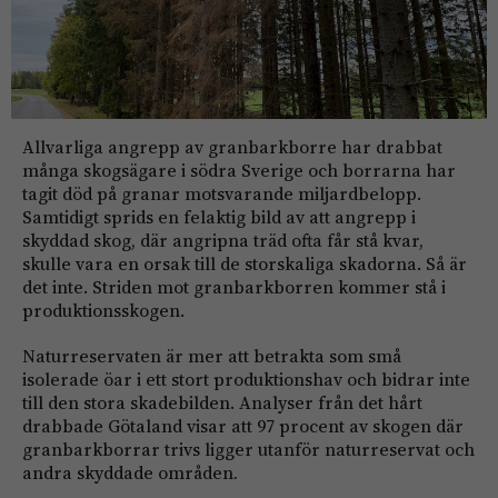
Allvarliga angrepp av granbarkborre har drabbat
många skogsägare i södra Sverige och borrarna har
tagit död på granar motsvarande miljardbelopp.
Samtidigt sprids en felaktig bild av att angrepp i
skyddad skog, där angripna träd ofta får stå kvar,
skulle vara en orsak till de storskaliga skadorna. Så är
det inte. Striden mot granbarkborren kommer stå i
produktionsskogen.
Naturreservaten är mer att betrakta som små
isolerade öar i ett stort produktionshav och bidrar inte
till den stora skadebilden. Analyser från det hårt
drabbade Götaland visar att 97 procent av skogen där
granbarkborrar trivs ligger utanför naturreservat och
andra skyddade områden
.