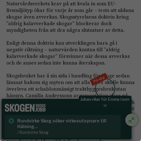
Naturvårdsverkets krav på att kvala in som EU-
livsmiljötyp ökar för varje år som går – trots att sådana
skogar även avverkas. Skogsstyrelsens doktrin kring
”aldrig kalavverkade skogar” blockerar dock
myndigheten från att dra några slutsatser av detta.
Enligt denna doktrin kan utvecklingen bara gå i
negativ riktning – naturvärden knutna till ”aldrig
kalavverkade skogar” försvinner när dessa avverkas
och de anses sedan inte kunna återskapas.
Skogsbruket har å sin sida i handling för länge sedan
På väg
lämnat bakom sig myten om att alla arter skulle kunna
överleva ett schablonmässigt trakthyggesbruk utan
hänsyn. Camilla Anderssons argumentation visar på
Johan vikar för Emma i norr
myndighetens bristande kontakt med verkligheten och
att den avfärdar omställningen som skett de senaste 30
åren – som myndigheten är satt att understödja.
Rundvirke Skog söker virkesutsynare till
Sk
Hälsing...
/ S
Myndigheten förefaller inte heller intresserad av att
/ Rundvirke Skog
förstå eller förklara skogens historia och vad det är