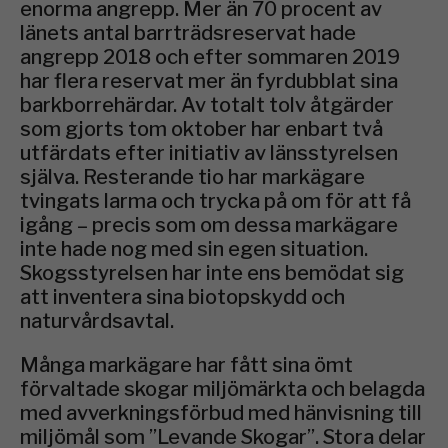
enorma angrepp. Mer än 70 procent av
länets antal barrträdsreservat hade
angrepp 2018 och efter sommaren 2019
har flera reservat mer än fyrdubblat sina
barkborrehärdar. Av totalt tolv åtgärder
som gjorts tom oktober har enbart två
utfärdats efter initiativ av länsstyrelsen
själva. Resterande tio har markägare
tvingats larma och trycka på om för att få
igång – precis som om dessa markägare
inte hade nog med sin egen situation.
Skogsstyrelsen har inte ens bemödat sig
att inventera sina biotopskydd och
naturvårdsavtal.
Många markägare har fått sina ömt
förvaltade skogar miljömärkta och belagda
med avverkningsförbud med hänvisning till
miljömål som ”Levande Skogar”. Stora delar