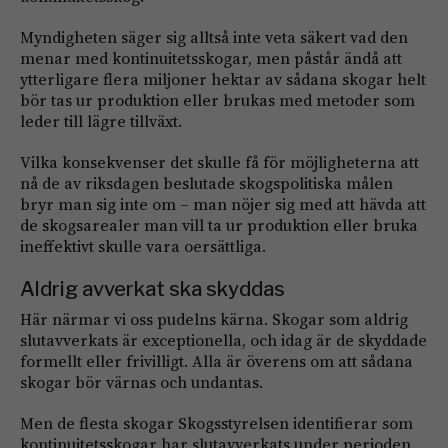
Myndigheten säger sig alltså inte veta säkert vad den
menar med kontinuitetsskogar, men påstår ändå att
ytterligare flera miljoner hektar av sådana skogar helt
bör tas ur produktion eller brukas med metoder som
leder till lägre tillväxt.
Vilka konsekvenser det skulle få för möjligheterna att
nå de av riksdagen beslutade skogspolitiska målen
bryr man sig inte om – man nöjer sig med att hävda att
de skogsarealer man vill ta ur produktion eller bruka
ineffektivt skulle vara oersättliga.
Aldrig avverkat ska skyddas
Här närmar vi oss pudelns kärna. Skogar som aldrig
slutavverkats är exceptionella, och idag är de skyddade
formellt eller frivilligt. Alla är överens om att sådana
skogar bör värnas och undantas.
Men de flesta skogar Skogsstyrelsen identifierar som
kontinuitetsskogar har slutavverkats under perioden