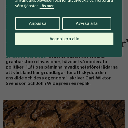
användarupplevelsen och för att utveckla och förbättra
våra tjänster.
Läs mer
SKOGENdebatt.
”Grundlagen väger
Anpassa
Avvisa alla
tyngre än
myndighetsföreskrifter
Acceptera alla
19 december 2019
Statens passivitet orsakar
granbarkborreinvasioner, hävdar två moderata
politiker. "Låt oss påminna myndighetsföreträdarna
att vårt land har grundlagar för att skydda den
enskilde och dess egendom”, skriver Carl-Wiktor
Svensson och John Widegren i en replik.