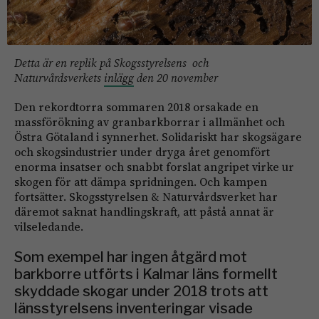
Detta är en replik på Skogsstyrelsens och
Naturvårdsverkets
inlägg
den 20 november
Den rekordtorra sommaren 2018 orsakade en
massförökning av granbarkborrar i allmänhet och
Östra Götaland i synnerhet. Solidariskt har skogsägare
och skogsindustrier under dryga året genomfört
enorma insatser och snabbt forslat angripet virke ur
skogen för att dämpa spridningen. Och kampen
fortsätter. Skogsstyrelsen & Naturvårdsverket har
däremot saknat handlingskraft, att påstå annat är
vilseledande.
Som exempel har ingen åtgärd mot
barkborre utförts i Kalmar läns formellt
skyddade skogar under 2018 trots att
länsstyrelsens inventeringar visade