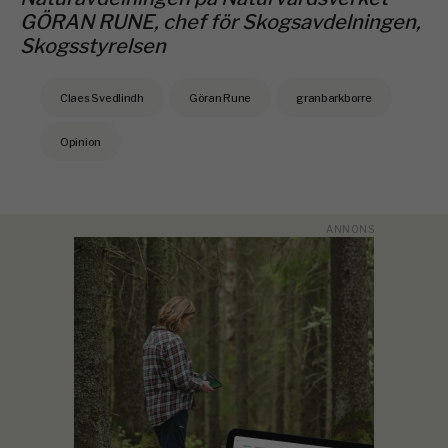
GÖRAN RUNE, chef för Skogsavdelningen,
Skogsstyrelsen
Claes Svedlindh
Göran Rune
granbarkborre
Opinion