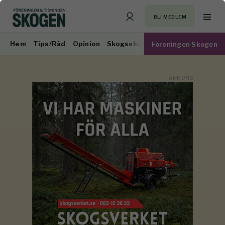
BLI MEDLEM
Hem
Tips/Råd
Opinion
Skogsskötsel
Virkesmarknad
Föreningen Skogen