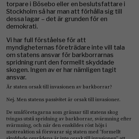
torpare i Bösebo eller en beslutsfattare i
Stockholm så har man att förhålla sig till
dessa lagar – det är grunden för en
demokrati.
Vi har full förståelse för att
myndigheternas företrädare inte vill tala
om statens ansvar för barkborrarnas
spridning runt den formellt skyddade
skogen. Ingen av er har nämligen tagit
ansvar.
Är staten orsak till invasionen av barkborrar?
Nej. Men statens passivitet är orsak till invasion­er.
De småföretagarna som gränsar till statens skog
tvingas utstå spridning av barkborrar, svärmning efter
svärmning, och när den enskildes röst höjs i
motreaktion så försvarar sig staten med ”formellt
skyddade områdena är inte orsak till invasionen” att