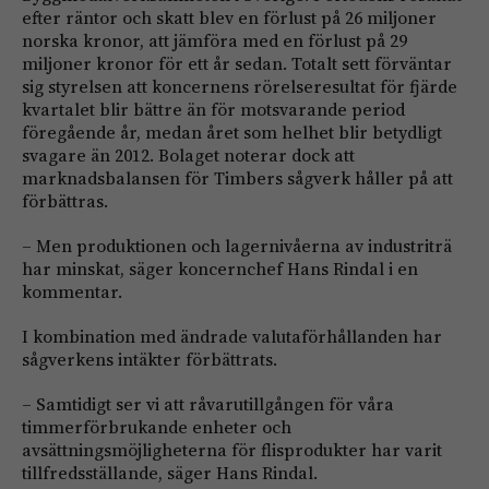
efter räntor och skatt blev en förlust på 26 miljoner
norska kronor, att jämföra med en förlust på 29
miljoner kronor för ett år sedan. Totalt sett förväntar
sig styrelsen att koncernens rörelseresultat för fjärde
kvartalet blir bättre än för motsvarande period
föregående år, medan året som helhet blir betydligt
svagare än 2012. Bolaget noterar dock att
marknadsbalansen för Timbers sågverk håller på att
förbättras.
– Men produktionen och lagernivåerna av industriträ
har minskat, säger koncernchef Hans Rindal i en
kommentar.
I kombination med ändrade valutaförhållanden har
sågverkens intäkter förbättrats.
– Samtidigt ser vi att råvarutillgången för våra
timmerförbrukande enheter och
avsättningsmöjligheterna för flisprodukter har varit
tillfredsställande, säger Hans Rindal.