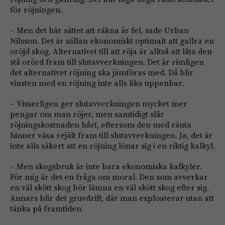
för röjningen.
– Men det här sättet att räkna är fel, sade Urban
Nilsson. Det är sällan ekonomiskt optimalt att gallra en
oröjd skog. Alternativet till att röja är alltså att låta den
stå orörd fram till slutavverkningen. Det är rimligen
det alternativet röjning ska jämföras med. Då blir
vinsten med en röjning inte alls lika uppenbar.
– Visserligen ger slutavverkningen mycket mer
pengar om man röjer, men samtidigt slår
röjningskostnaden hårt, eftersom den med ränta
hinner växa rejält fram till slutavverkningen. Ja, det är
inte alls säkert att en röjning lönar sig i en riktig kalkyl.
– Men skogsbruk är inte bara ekonomiska kalkyler.
För mig är det en fråga om moral. Den som avverkar
en väl skött skog bör lämna en väl skött skog efter sig.
Annars blir det gruvdrift, där man exploaterar utan att
tänka på framtiden.