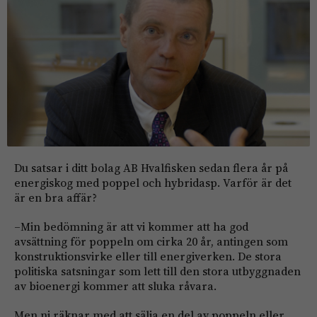
Du satsar i ditt bolag AB Hvalfisken sedan flera år på
energiskog med poppel och hybridasp. Varför är det
är en bra affär?
–Min bedömning är att vi kommer att ha god
avsättning för poppeln om cirka 20 år, antingen som
konstruktionsvirke eller till energiverken. De stora
politiska satsningar som lett till den stora utbyggnaden
av bioenergi kommer att sluka råvara.
Men ni räknar med att sälja en del av poppeln eller