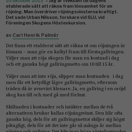
10 oktober 2013
– Jag är tveksam till dagens
etablerade sätt att räkna fram lönsamhet för en
röjning. Man överdriver röjningsvinsterna kraftigt.
Det sade Urban Nilsson, forskare vid SLU, vid
Föreningen Skogens Höstexkursion.
av
Carl Henrik Palmér
Det finns ett etablerat sätt att räkna ut om röjningen är
lönsam – man gör en kalkyl fram till förstagallringen.
Väljer man att röja skogen får man en kostnad i dag
och ett ganska högt gallringsnetto om 10 till 15 år.
Väljer man att inte röja, slipper man kostnaden i dag
men får ett betydligt lägre gallringsnetto, eftersom
träden då är avsevärt klenare. Ja, en gallring i en oröjd
skog kan till och med gå med förlust.
Skillnaden i kostnader och intäkter mellan de två
alternativen brukar kallas röjningsvinst. Den blir ofta
ganska hög, dels för att gallringsnettot skiljer sig högst
påtagligt, dels för att det inte går så många år mellan
röjning och gallring. Det blir inga höga räntekostnader