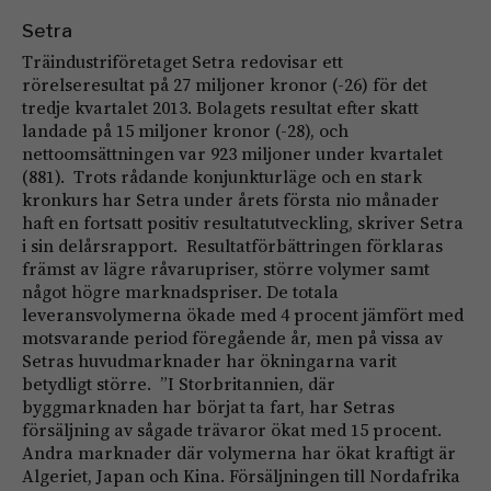
Setra
Träindustriföretaget Setra redovisar ett
rörelseresultat på 27 miljoner kronor (-26) för det
tredje kvartalet 2013. Bolagets resultat efter skatt
landade på 15 miljoner kronor (-28), och
nettoomsättningen var 923 miljoner under kvartalet
(881). Trots rådande konjunkturläge och en stark
kronkurs har Setra under årets första nio månader
haft en fortsatt positiv resultatutveckling, skriver Setra
i sin delårsrapport. Resultatförbättringen förklaras
främst av lägre råvarupriser, större volymer samt
något högre marknadspriser. De totala
leveransvolymerna ökade med 4 procent jämfört med
motsvarande period föregående år, men på vissa av
Setras huvudmarknader har ökningarna varit
betydligt större. ”I Storbritannien, där
byggmarknaden har börjat ta fart, har Setras
försäljning av sågade trävaror ökat med 15 procent.
Andra marknader där volymerna har ökat kraftigt är
Algeriet, Japan och Kina. Försäljningen till Nordafrika