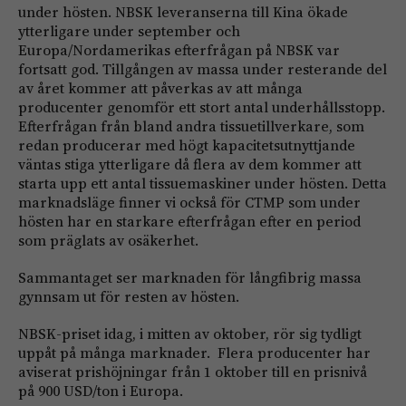
under hösten. NBSK leveranserna till Kina ökade
ytterligare under september och
Europa/Nordamerikas efterfrågan på NBSK var
fortsatt god. Tillgången av massa under resterande del
av året kommer att påverkas av att många
producenter genomför ett stort antal underhållsstopp.
Efterfrågan från bland andra tissuetillverkare, som
redan producerar med högt kapacitetsutnyttjande
väntas stiga ytterligare då flera av dem kommer att
starta upp ett antal tissuemaskiner under hösten. Detta
marknadsläge finner vi också för CTMP som under
hösten har en starkare efterfrågan efter en period
som präglats av osäkerhet.
Sammantaget ser marknaden för långfibrig massa
gynnsam ut för resten av hösten.
NBSK-priset idag, i mitten av oktober, rör sig tydligt
uppåt på många marknader. Flera producenter har
aviserat prishöjningar från 1 oktober till en prisnivå
på 900 USD/ton i Europa.