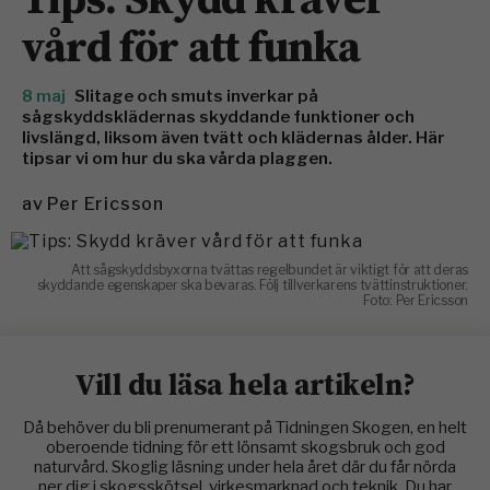
vård för att funka
8 maj
Slitage och smuts inverkar på
sågskyddsklädernas skyddande funktioner och
livslängd, liksom även tvätt och klädernas ålder. Här
tipsar vi om hur du ska vårda plaggen.
av
Per Ericsson
Att sågskyddsbyxorna tvättas regelbundet är viktigt för att deras
skyddande egenskaper ska bevaras. Följ tillverkarens tvättinstruktioner.
Foto: Per Ericsson
Vill du läsa hela artikeln?
Då behöver du bli prenumerant på Tidningen Skogen, en helt
oberoende tidning för ett lönsamt skogsbruk och god
naturvård. Skoglig läsning under hela året där du får nörda
ner dig i skogsskötsel, virkesmarknad och teknik. Du har