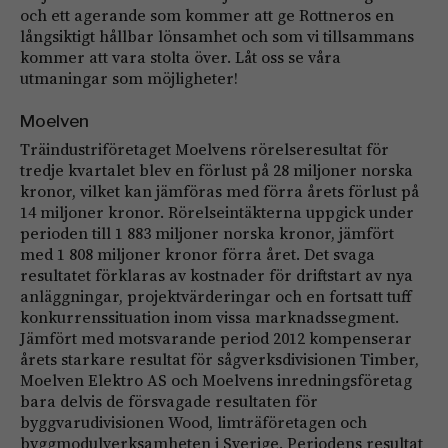
och ett agerande som kommer att ge Rottneros en
långsiktigt hållbar lönsamhet och som vi tillsammans
kommer att vara stolta över. Låt oss se våra
utmaningar som möjligheter!
Moelven
Träindustriföretaget Moelvens rörelseresultat för
tredje kvartalet blev en förlust på 28 miljoner norska
kronor, vilket kan jämföras med förra årets förlust på
14 miljoner kronor. Rörelseintäkterna uppgick under
perioden till 1 883 miljoner norska kronor, jämfört
med 1 808 miljoner kronor förra året. Det svaga
resultatet förklaras av kostnader för driftstart av nya
anläggningar, projektvärderingar och en fortsatt tuff
konkurrenssituation inom vissa marknadssegment.
Jämfört med motsvarande period 2012 kompenserar
årets starkare resultat för sågverksdivisionen Timber,
Moelven Elektro AS och Moelvens inredningsföretag
bara delvis de försvagade resultaten för
byggvarudivisionen Wood, limträföretagen och
byggmodulverksamheten i Sverige. Periodens resultat