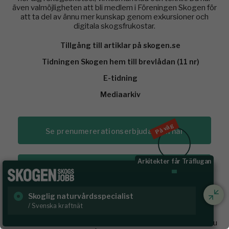
även valmöjligheten att bli medlem i Föreningen Skogen för
att ta del av ännu mer kunskap genom exkursioner och
digitala skogsfrukostar.
Tillgång till artiklar på skogen.se
Tidningen Skogen hem till brevlådan (11 nr)
E-tidning
Mediaarkiv
På väg
Se prenumererationserbjudanden här
Arkitekter får Träflugan
Köp prenumeration här
Skoglig naturvårdsspecialist
Sk
Redan prenumerant?
/ Svenska kraftnät
/ B
Prenumererar du redan på Tidningen Skogen? Då loggar du