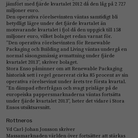
jämfört med fjärde kvartalet 2012 då den låg på 2 727
miljoner euro.
Den operativa rörelsevinsten väntas samtidigt bli
betydligt lägre under det fjärde kvartalet än
motsvarande kvartalet i fjol då den uppgick till 158
miljoner euro, vilket bolaget redan varnat för.
”Den operativa rörelsevinsten för Renewable
Packaging och Building and Living väntas undergå en
normal säsongsmässig avmattning under fjärde
kvartalet 2013”, skriver bolaget.
Stora Enso påminner om att Renewable Packaging
historisk sett i regel genererat cirka 85 procent av sin
operativa rörelsevinst under årets tre första kvartal.
”En dämpad efterfrågan och svagt prisläge på de
europeiska pappersmarknaderna väntas fortsätta
under fjärde kvartalet 2013”, heter det vidare i Stora
Ensos utsiktsavsnitt.
Rottneros
Vd Carl-Johan Jonsson skriver
Massamarknaden världen över fortsätter att stärkas