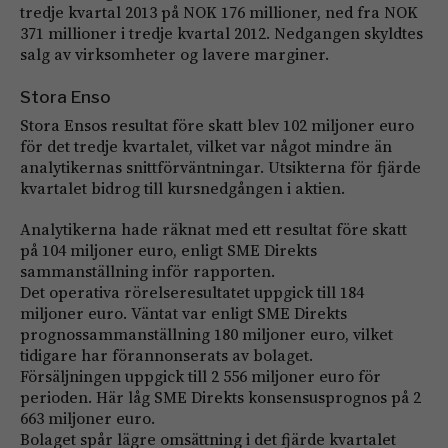
tredje kvartal 2013 på NOK 176 millioner, ned fra NOK
371 millioner i tredje kvartal 2012. Nedgangen skyldtes
salg av virksomheter og lavere marginer.
Stora Enso
Stora Ensos resultat före skatt blev 102 miljoner euro
för det tredje kvartalet, vilket var något mindre än
analytikernas snittförväntningar. Utsikterna för fjärde
kvartalet bidrog till kursnedgången i aktien.
Analytikerna hade räknat med ett resultat före skatt
på 104 miljoner euro, enligt SME Direkts
sammanställning inför rapporten.
Det operativa rörelseresultatet uppgick till 184
miljoner euro. Väntat var enligt SME Direkts
prognossammanställning 180 miljoner euro, vilket
tidigare har förannonserats av bolaget.
Försäljningen uppgick till 2 556 miljoner euro för
perioden. Här låg SME Direkts konsensusprognos på 2
663 miljoner euro.
Bolaget spår lägre omsättning i det fjärde kvartalet