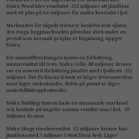
Södra Wood blev resultatet -215 miljoner att jämföras
med ett plus på tre miljoner för andra kvartalet i fjol.
Marknaden för sågade trävaror beskrivs som ojämn,
den svaga byggmarknaden påverkar även under en
period som normalt präglas av högsäsong, uppger
Södra.
För massatillverkningen syntes en förbättring,
minusresultat till trots. Södra Cells -88 miljoner kronor
var en avsevärd förbättring jämfört med i fjolårets -221
miljoner. Det förklaras främst av högre leveransvolym
samt lägre omkostnader, delvis på grund av lägre
underhållsstoppkostnader.
Södra Building System hade en utmanande marknad
och landade på ungefär samma resultat som i fjol, -45
miljoner kronor.
Södra Skogs rörelseresultat -12 miljoner kronor kan
jämföras med 7 miljoner i vinst förra året. Lägre