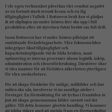
I vår egen verksamhet påverkas vårt resultat negativt
av en fortsatt stark svensk krona och en låg
tillgänglighet i Vallvik. I Rottneros bruk kan vi glädjas
åt att sliplinjen nu under hösten åter ska upp i full
produktion efter att styrelsen fattat beslut om full drift.
Inom Rottneros har vi under hösten påbörjat ett
omfattande förändringsarbete. Våra fokusområden
inbegriper ökad tillgänglighet och
kapacitetsutnyttjande vid de båda bruken, samt
optimering av interna processer såsom logistik, inköp,
administration och råvaruförbrukning. Därutöver ökar
vi våra insatser för att förbättra säkerheten ytterligare
för våra medarbetare.
För att skapa förståelse för nuläge, målbilder och hur
målen ska nås, involverar vi nu samtliga nivåer i
företaget. En förutsättning för att lyckas i framtiden är
just att skapa gemensamma bilder oavsett vad det
gäller. Till detta kommer givetvis handling. Vi kommer
att jobba vidare med att mejsla fram en företagskultur