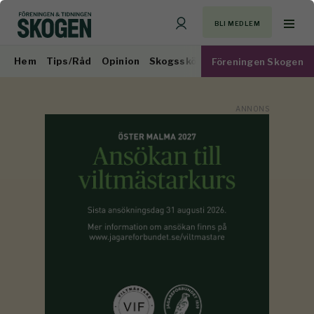
BLI MEDLEM
Hem
Tips/Råd
Opinion
Skogsskötsel
Virkesmarknad
Föreningen Skogen