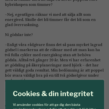
hybridaspen som timmer?
–Nej, egentligen räknar vi med att sälja allt som
energived. Skulle det bli timmer får det bli som en
glad överraskning.
Ni gödslar inte?
–Enligt våra rådgivare finns det så pass mycket lagrad
gödsel i markerna att de räknar med att man kan ha
två fulla cykler med energiskog utan att behöva
gödsla. Alltså två gånger 20 år. Men vi har erfarenhet
av gödsling på åkerplaneringar med björk – det har
gett väldigt goda resultat. Min bedömning är att poppel
bör svara väldigt bra på en till två gödselgivor under
omloppstiden.
Har planteringarna motsvarat dina förväntningar?
Cookies & din integritet
–När vi väl förstod hur vi skulle säkerställa
Vi använder cookies för att ge dig den bästa
etableringen har allt gått bättre än vi trott. Nu hägnar