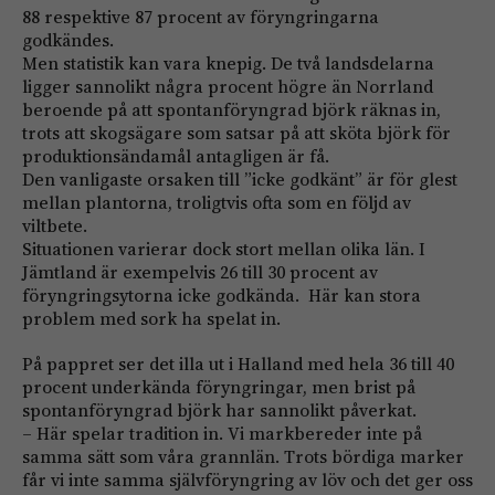
88 respektive 87 procent av föryngringarna
godkändes.
Men statistik kan vara knepig. De två landsdelarna
ligger sannolikt några procent högre än Norrland
beroende på att spontanföryngrad björk räknas in,
trots att skogsägare som satsar på att sköta björk för
produktionsändamål antagligen är få.
Den vanligaste orsaken till ”icke godkänt” är för glest
mellan plantorna, troligtvis ofta som en följd av
viltbete.
Situationen varierar dock stort mellan olika län. I
Jämtland är exempelvis 26 till 30 procent av
föryngringsytorna icke godkända. Här kan stora
problem med sork ha spelat in.
På pappret ser det illa ut i Halland med hela 36 till 40
procent underkända föryngringar, men brist på
spontanföryngrad björk har sannolikt påverkat.
– Här spelar tradition in. Vi markbereder inte på
samma sätt som våra grannlän. Trots bördiga marker
får vi inte samma självföryngring av löv och det ger oss