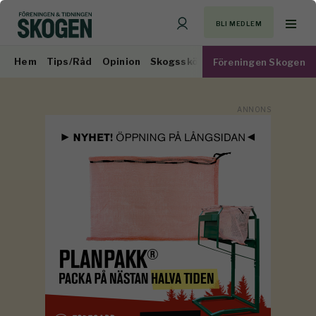
BLI MEDLEM
Hem
Tips/Råd
Opinion
Skogsskötsel
Virkesmarknad
Föreningen Skogen