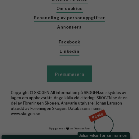
Om cookies
Behandling av personuppgifter
Annonsera
Facebook
Linkedin
Prenumerera
Copyright © SKOGEN All information på SKOGEN.se skyddas av
lagen om upphovsrätt. Ange källa vid citering. SKOGEN.se är en
del av Föreningen Skogen. Ansvarig utgivare: Johan Larsson
utsedd av Föreningen Skogen. Databasens namn:
På väg
www.skogen.se
Byggd med
av WonderFour
Johan vikar för Emma i norr