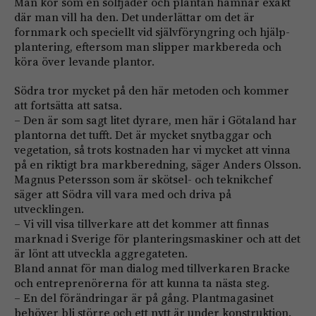
Man kör som en solfjäder och plantan hamnar exakt
där man vill ha den. Det underlättar om det är
fornmark och speciellt vid självföryngring och hjälp­
plantering, eftersom man ­slipper markbereda och
köra över levande plantor.
Södra tror mycket på den här metoden och kommer
att fortsätta att satsa.
– Den är som sagt litet dyrare, men här i Götaland har
plantorna det tufft. Det är mycket snytbaggar och
vegetation, så trots kostnaden har vi mycket att vinna
på en riktigt bra markberedning, säger Anders Olsson.
Magnus Petersson som är skötsel- och teknikchef
säger att Södra vill vara med och driva på
utvecklingen.
– Vi vill visa tillverkare att det kommer att finnas
marknad i Sverige för planteringsmaskiner och att det
är lönt att utveckla aggregateten.
Bland annat för man dialog med tillverkaren Bracke
och entreprenörerna för att kunna ta nästa steg.
– En del förändringar är på gång. Plantmagasinet
behöver bli större och ett nytt är under konstruktion.