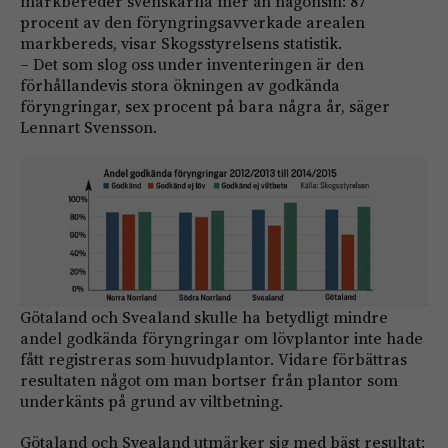
markbereder svenskarna mer än någonsin: 87
procent av den föryngringsavverkade arealen
markbereds, visar Skogsstyrelsens statistik.
– Det som slog oss under inventeringen är den
förhållandevis stora ökningen av godkända
föryngringar, sex procent på bara några år, säger
Lennart Svensson.
Götaland och Svealand skulle ha betydligt mindre
andel godkända föryngringar om lövplantor inte hade
fått registreras som huvudplantor. Vidare förbättras
resultaten något om man bortser från plantor som
underkänts på grund av viltbetning.
Götaland och Svealand utmärker sig med bäst resultat: