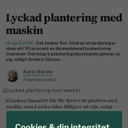
Lyckad plantering med
maskin
18 april 2016
Det funkar fint. Södras utvärderingar
visar att 95 procent av de maskinsatta plantorna
överlever. Den högre planteringskostnaden jämnar ut
sig, enligt Anders Olsson.
Karin Bernle
Frilansjournalist
Det blir lite dyrare att plantera med
maskin, men å andra sidan billigare att röja, enligt
Anders Olsson.
Södra erbjuder plantering med en maskin som de är
Cookies & din integritet