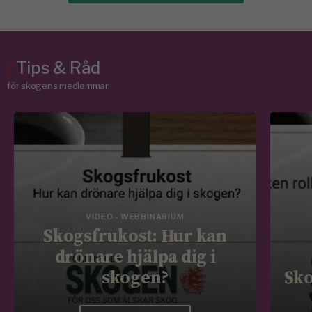
/
Tips & Råd
för skogens medlemmar
VIDEO - WEBBINARIUM
Skogsfrukost: Hur kan
drönare hjälpa dig i
skogen?
Sko