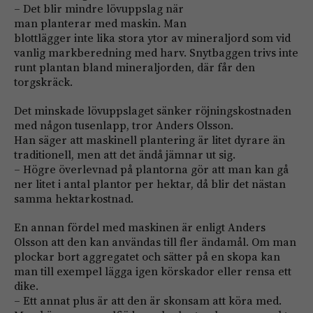
– Det blir mindre lövuppslag när
man planterar med maskin. Man
blottlägger inte lika stora ytor av mineraljord som vid
vanlig markberedning med harv. Snytbaggen trivs inte
runt plantan bland mineraljorden, där får den
torgskräck.
Det minskade lövuppslaget sänker röjningskostnaden
med någon tusenlapp, tror Anders Olsson.
Han säger att maskinell plantering är litet dyrare än
traditionell, men att det ändå jämnar ut sig.
– Högre överlevnad på plantorna gör att man kan gå
ner litet i antal plantor per hektar, då blir det nästan
samma hektarkostnad.
En annan fördel med maskinen är enligt Anders
Olsson att den kan användas till fler ändamål. Om man
plockar bort aggregatet och sätter på en skopa kan
man till exempel lägga igen kör­skador eller rensa ett
dike.
– Ett annat plus är att den är skonsam att köra med.