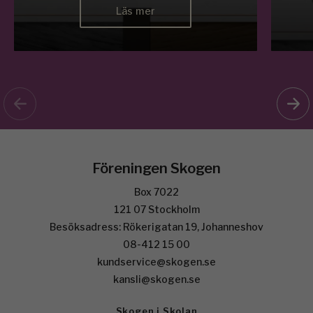
Läs mer
Föreningen Skogen
Box 7022
121 07 Stockholm
Besöksadress: Rökerigatan 19, Johanneshov
08-412 15 00
kundservice@skogen.se
kansli@skogen.se
Skogen i Skolan