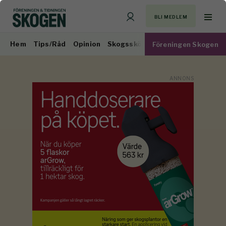
BLI MEDLEM
Hem
Tips/Råd
Opinion
Skogsskötsel
Virkesmarknad
Föreningen Skogen