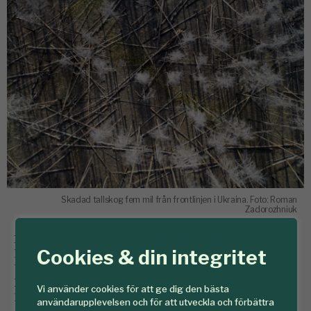
Skadad tallskog fem mil från frontlinjen i Ukraina. Foto: Roman
Zadorozhniuk
Den ukrainska forskaren Maksym Matsala vid SLU
Cookies & din integritet
kartlägger brandskador i skog, både i Sverige och i
Ukraina. Med hjälp av fjärranalys och satellitdata ser
han var skadorna hänger samman med förhöjd
Vi använder cookies för att ge dig den bästa
brandrisk.
användarupplevelsen och för att utveckla och förbättra