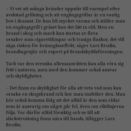
– Vi vet att många bränder uppstår till exempel efter
avslutad grillning och att engångsgrillar är en vanlig
bov i dramat
.
De kan bli mycket varma och ställer man
en engångsgrill i gräset kan det lätt ta eld. Men en
brand i skog och mark kan startas av flera
orsaker som cigarettfimpar och trasiga flaskor, det vill
säga risken för brännglaseffekt, säger Lars Brodin,
brandingenjör och expert på Brandskyddsföreningen.
Tack var den svenska allemansrätten kan alla röra sig
fritt i naturen, men med den kommer också ansvar
och skyldigheter.
– Det finns en skyldighet för alla att veta vad som kan
orsaka en skogsbrand och hur man undviker den. Man
bör också komma ihåg att det alltid är den som eldar
som är ansvarig om något går fel, även om riktlinjerna
följs. Var därför alltid försiktig och se till att
släckutrustning finns nära till hands, tillägger Lars
Brodin.