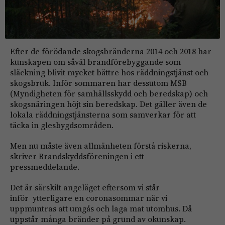
Efter de förödande skogsbränderna 2014 och 2018 har
kunskapen om såväl brandförebyggande som
släckning blivit mycket bättre hos räddningstjänst och
skogsbruk. Inför sommaren har dessutom MSB
(Myndigheten för samhällsskydd och beredskap) och
skogsnäringen höjt sin beredskap. Det gäller även de
lokala räddningstjänsterna som samverkar för att
täcka in glesbygdsområden.
Men nu måste även allmänheten förstå riskerna,
skriver Brandskyddsföreningen i ett
pressmeddelande.
Det är särskilt angeläget eftersom vi står
inför ytterligare en coronasommar när vi
uppmuntras att umgås och laga mat utomhus. Då
uppstår många bränder på grund av okunskap.