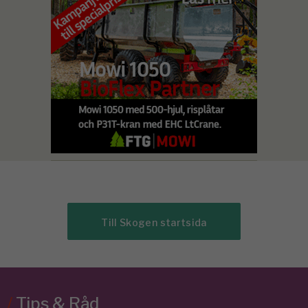
Till Skogen startsida
/
Tips & Råd