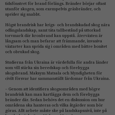
tidsfönstret för brand förlängs. Bränder börjar oftast
utanför skogen, som exempelvis gräsbränder, och
sprider sig snabbt.
Högst brandrisk har krigs- och brandskadad skog nära
odlingslandskap, samt täta tallbestånd på uttorkad
torvmark där kronbrand kan uppstå. Återväxten är
långsam och man befarar att främmande, invasiva
växtarter kan sprida sig i områden med bättre bonitet
och obrukad skog.
Studierna från Ukraina är värdefulla för andra länder
som vill stärka sin beredskap och förebygga
skogsbrand. Maksym Matsala och Myndigheten för
civilt försvar har sammanställt lärdomar från Ukraina.
– Genom att identifiera skogsområden med högre
brandrisk kan man kartlägga dem och förebygga
bränder där. Sedan behövs det en diskussion om hur
områdena ska hanteras och vilka åtgärder som bör
göras. Allt arbete måste ske på landskapsnivå, inte på