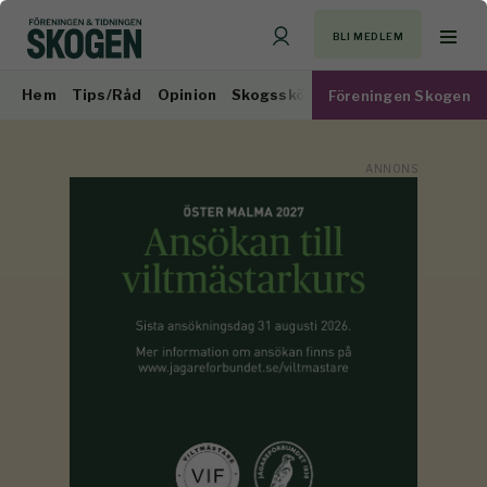
BLI MEDLEM
Hem
Tips/Råd
Opinion
Skogsskötsel
Virkesmarknad
Föreningen Skogen