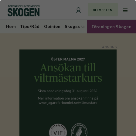
BLI MEDLEM
Hem
Tips/Råd
Opinion
Skogsskötsel
Virkesmarknad
Föreningen Skogen