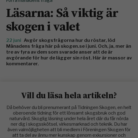
Förra månadens fråga
Läsarna: Så viktig är
skogen i valet
22 juni
Avgör skogsfrågorna hur du röstar, löd
Månadens fråga här på skogen.se i juni. Och, ja, mer än
tre av fyra av dem som svarade anser att de är
avgörande för hur de lägger sin röst. Här är massor av
kommentarer.
Vill du läsa hela artikeln?
Då behöver du bli prenumerant på Tidningen Skogen, en helt
oberoende tidning för ett lönsamt skogsbruk och god
naturvård. Skoglig läsning under hela året där du får nörda
ner dig i skogsskötsel, virkesmarknad och teknik. Du har
även valmöjligheten att bli medlem i Föreningen Skogen för
att ta del av ännu mer kunskap genom exkursioner och