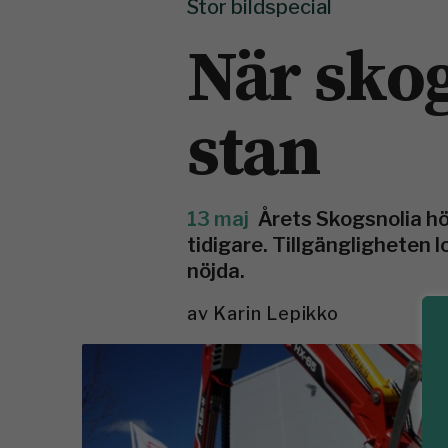
Stor bildspecial
När sko
stan
13 maj
Årets Skogsnolia höl
tidigare. Tillgängligheten 
nöjda.
av
Karin Lepikko