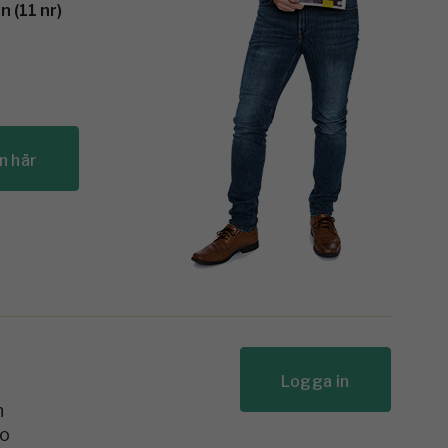
 (11 nr)
n här
Logga in
n
to