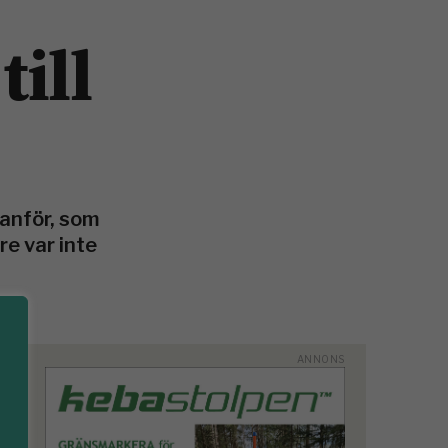
ill
tanför, som
re var inte