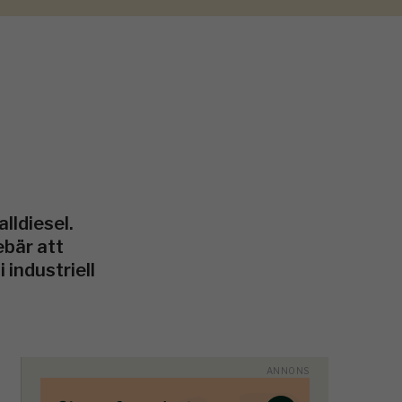
lldiesel.
ebär att
 industriell