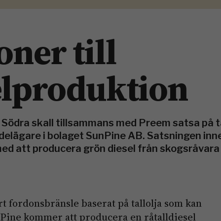
oner till
elproduktion
Södra skall tillsammans med Preem satsa på ta
delägare i bolaget SunPine AB. Satsningen inn
 med att producera grön diesel från skogsråvara i
art fordonsbränsle baserat på tallolja som kan
unPine kommer att producera en råtalldiesel