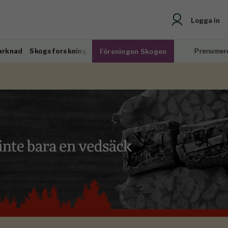
Logga in
arknad
Skogsforskning
Prenumer
Föreningen Skogen