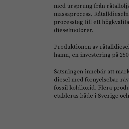
med ursprung från råtallolj
massaprocess. Råtalldieseln 
processteg till ett högkvalit
dieselmotorer.
Produktionen av råtalldiesel
hamn, en investering på 250
Satsningen innebär att mar
diesel med förnyelsebar råv
fossil koldioxid. Flera pro
etableras både i Sverige oc