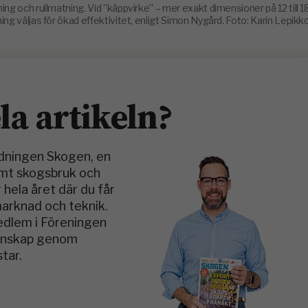
och rullmatning. Vid ”käppvirke” – mer exakt dimensioner på 12 till 1
ing väljas för ökad effektivitet, enligt Simon Nygård. Foto: Karin Lepikk
ela artikeln?
idningen Skogen, en
amt skogsbruk och
 hela året där du får
marknad och teknik.
medlem i Föreningen
kunskap genom
tar.