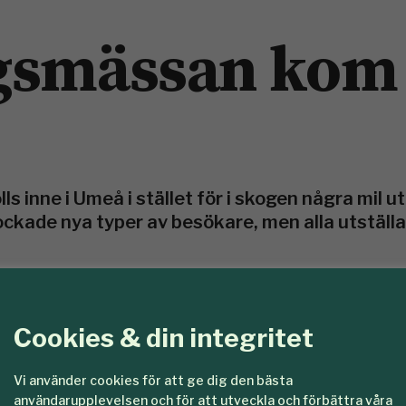
gsmässan kom t
ls inne i Umeå i stället för i skogen några mil u
lockade nya typer av besökare, men alla utställa
Cookies & din integritet
Vi använder cookies för att ge dig den bästa
användarupplevelsen och för att utveckla och förbättra våra