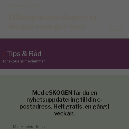
Det här vill vi
Tillsammans skapar vi
skogar som ger mer
/
Tips & Råd
för skogens medlemmar
Med
eSKOGEN
får du en
nyhetsuppdatering till din e-
postadress. Helt gratis, en gång i
veckan.