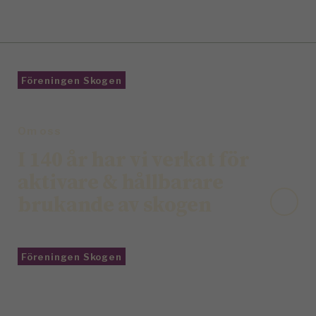
Föreningen Skogen
Om oss
I 140 år har vi verkat för
aktivare & hållbarare
brukande av skogen
Föreningen Skogen