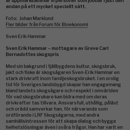
år uppmärksammar vi personer som jobbar i just den
andan på ett mycket speciellt sätt.
Foto: Johan Marklund
Fler bilder från Forum för Bioekonomi
Sven Erik Hammar
Sven Erik Hammar – mottagare av Greve Carl
Bernadottes skogspris
Med sin bakgrund i fjällbygdens kultur, skogsbruk,
jakt och fiske är skogsägaren Sven-Erik Hammar en
stark drivkraft inom familjeskogsbruket. I en orolig
tid för Sveriges landsbygd skapar han engagemang
bland landets skogsägare och respekt i omvärlden
för vad skogsbrukare kan bidra med om deras
drivkrafter tas tillvara. Ansvarsfull, uthållig, påläst
och orädd samverkar han, för närvarande som
ordförande i LRF Skogsägarna, med andra
samhällsintressen för att skapa dialog och bygga
helhetslösningar även i svåra frågor. Han har varit en