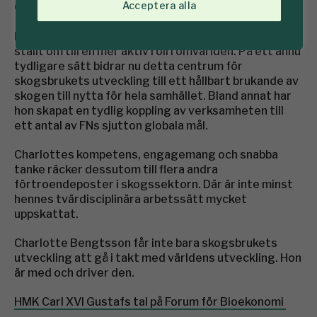
Acceptera alla
Charlotte Bengtsson – mottagare av Guldkvisten
Med Charlotte Bengtsson vid rodret har Skogforsk
ställt om till en mer aktiv roll i omvärlden. På ett ännu
tydligare sätt bidrar nu detta centrum för
skogsbrukets utveckling till ett hållbart brukande av
skogen till nytta för hela samhället. Bland annat har
hon skapat en tydlig koppling av verksamheten till
ett antal av FNs sjutton globala mål.
Charlottes kompetens, engagemang och snabba
tanke räcker dessutom till flera andra
förtroendeposter i skogssektorn. Där är inte minst
hennes tvärdisciplinära arbetssätt mycket
uppskattat.
Charlotte Bengtsson får inte bara skogsbrukets
utveckling att gå i takt med världens utveckling. Hon
är med och driver den.
HMK Carl XVI Gustafs tal på Forum för Bioekonomi