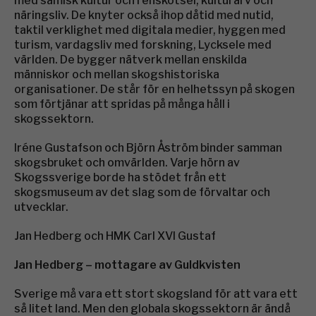
med samisk kultur och renskötsel, kulturarv och
näringsliv. De knyter också ihop dåtid med nutid,
taktil verklighet med digitala medier, hyggen med
turism, vardagsliv med forskning, Lycksele med
världen. De bygger nätverk mellan enskilda
människor och mellan skogshistoriska
organisationer. De står för en helhetssyn på skogen
som förtjänar att spridas på många håll i
skogssektorn.
Iréne Gustafson och Björn Åström binder samman
skogsbruket och omvärlden. Varje hörn av
Skogssverige borde ha stödet från ett
skogsmuseum av det slag som de förvaltar och
utvecklar.
Jan Hedberg och HMK Carl XVI Gustaf
Jan Hedberg – mottagare av Guldkvisten
Sverige må vara ett stort skogsland för att vara ett
så litet land. Men den globala skogssektorn är ändå