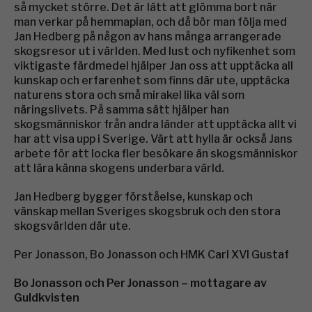
så mycket större. Det är lätt att glömma bort när
man verkar på hemmaplan, och då bör man följa med
Jan Hedberg på någon av hans många arrangerade
skogsresor ut i världen. Med lust och nyfikenhet som
viktigaste färdmedel hjälper Jan oss att upptäcka all
kunskap och erfarenhet som finns där ute, upptäcka
naturens stora och små mirakel lika väl som
näringslivets. På samma sätt hjälper han
skogsmänniskor från andra länder att upptäcka allt vi
har att visa upp i Sverige. Värt att hylla är också Jans
arbete för att locka fler besökare än skogsmänniskor
att lära känna skogens underbara värld.
Jan Hedberg bygger förståelse, kunskap och
vänskap mellan Sveriges skogsbruk och den stora
skogsvärlden där ute.
Per Jonasson, Bo Jonasson och HMK Carl XVI Gustaf
Bo Jonasson och Per Jonasson – mottagare av
Guldkvisten