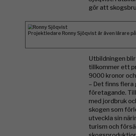
gör att skogsbru
Projektledare Ronny Sjöqvist är även lärare p
Utbildningen bli
tillkommer ett p
9000 kronor och 
– Det finns fler
företagande. Til
med jordbruk och
skogen som förlo
utveckla sin nä
turism och försä
skogsproduktion,