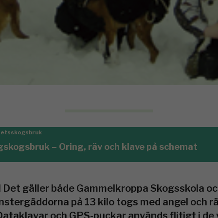
itetsskogsbruk
kogsbruk – Öring, räv och klave på schemat
t! Det gäller både Gammelkroppa Skogsskola och
stergäddorna på 13 kilo togs med angel och räv
 Dataklavar och GPS-puckar används flitigt i d