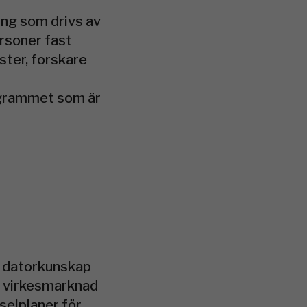
ng som drivs av
ersoner fast
ister, forskare
ogrammet som är
t datorkunskap
h virkesmarknad
tselplaner för