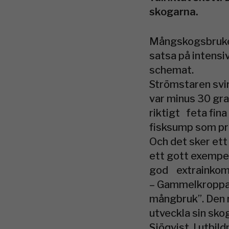
skogarna.
Mångskogsbruket
satsa på intensi
schemat.
Strömstaren svir
var minus 30 gra
riktigt feta fina
fisksump som pr
Och det sker ett 
ett gott exempel
god extrainkomst
– Gammelkroppa 
mångbruk”. Den r
utveckla sin sko
Sjöqvist. I utbi