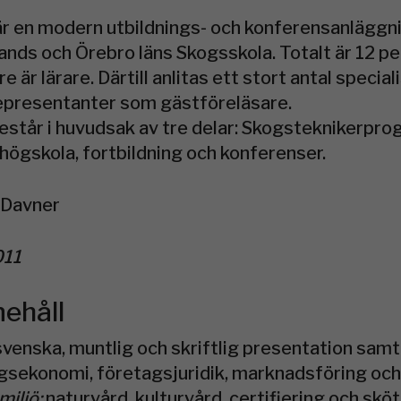
 en modern utbildnings- och konferensanläggni
ands och Örebro läns Skogsskola. Totalt är 12 p
e är lärare. Därtill anlitas ett stort antal special
representanter som gästföreläsare.
står i huvudsak av tre delar: Skogsteknikerpr
högskola, fortbildning och konferenser.
 Davner
011
nehåll
svenska, muntlig och skriftlig presentation sam
gsekonomi, företagsjuridik, marknadsföring oc
miljö:
naturvård, kulturvård, certifiering och skö