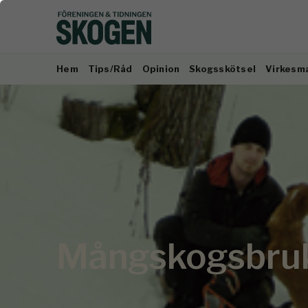
Hem
Tips/Råd
Opinion
Skogsskötsel
Virkesm
Mångskogsbruk 