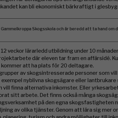
kandet kan bli ekonomiskt bärkraftigt i glesbyg
å Gammelkroppa Skogsskola och är beredd att ta hand om d
r 12 veckor lärarledd utbildning under 10 månad
rojektarbete där eleven tar fram en affärsidé. K
kommer att ha plats för 20 deltagare.
a grupper av skogsintresserade personer som vill 
l exempel nyblivna skogsägare eller lantbrukar
 vill finna alternativa inkomster. Eller yrkesarb
rat sitt arbete. Det finns också många skogsäga
ringsverksamhet på den egna skogsfastigheten m
ljning av olika tjänster. Genom att lära sig mer 
 planering, turism och andra möjligheter till in