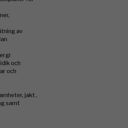
mer,
ätning av
lan
ergi
idik och
var och
mheter, jakt ,
ing samt