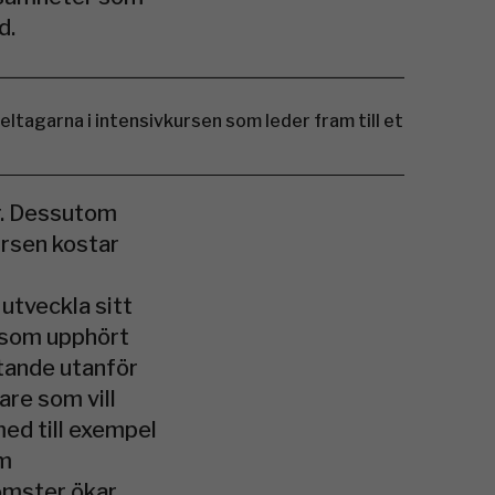
d.
eltagarna i intensivkursen som leder fram till ett lönsam
er. Dessutom
ursen kostar
utveckla sitt
e som upphört
etande utanför
re som vill
ed till exempel
om
komster ökar