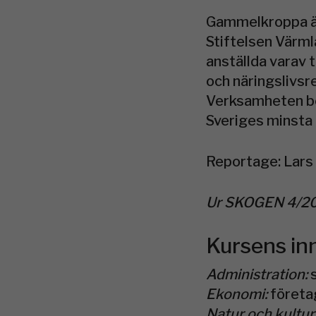
Gammelkroppa är
Stiftelsen Värml
anställda varav tr
och näringslivs
Verksamheten be
Sveriges minsta 
Reportage: Lars
Ur SKOGEN 4/2
Kursens in
Administration:
Ekonomi:
företa
Natur och kultur