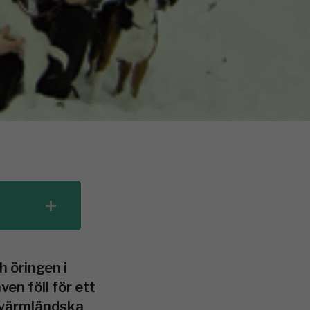
 öringen i
en föll för ett
e värmländska