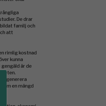
krångliga
tudier. De drar
 bildat familj och
och att
 en rimlig kostnad
över kunna
 I gengäld är de
mheten.
kan generera
å fram en mängd