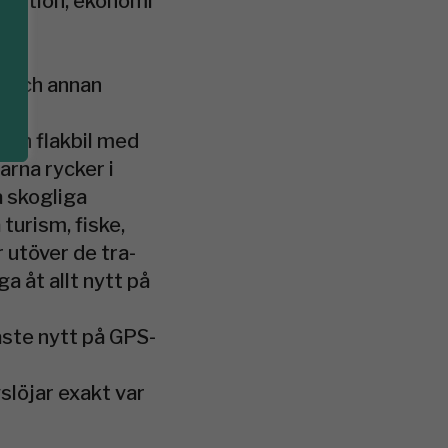
tration, ekonomi
ll
n och annan
 en flakbil med
arna rycker i
a skogliga
turism, fiske,
r utöver de tra-
a åt allt nytt på
aste nytt på GPS-
löjar exakt var