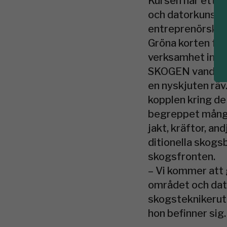
Kursen har ett s
och datorkunskap
entreprenörskap,
Gröna korten för
verksamhet ingår
SKOGEN vandrar v
en nyskjuten räv.
kopplen kring de 
begreppet mångsk
jakt, kräftor, an
ditionella skogs
skogsfronten.
– Vi kommer att 
området och data
skogsteknikerut
hon befinner sig