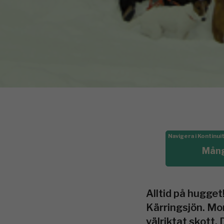
Navigera i Kontinu
Mångs
Alltid på hugge
Kärringsjön. Mon
välriktat skott.