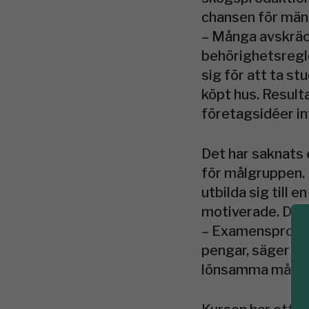
chansen för männ
– Många avskräck
behörighetsregle
sig för att ta st
köpt hus. Resulta
företagsidéer in
Det har saknats e
för målgruppen. 
utbilda sig till 
motiverade. Det
– Examensprovet
pengar, säger Ro
lönsamma mångbr