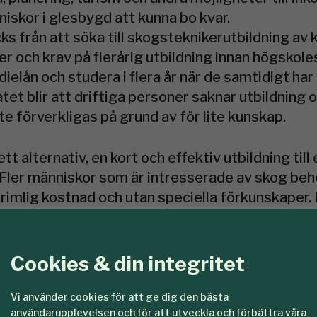
iskor i glesbygd att kunna bo kvar.
s från att söka till skogsteknikerutbildning av 
r och krav på flerårig utbildning innan högskoles
udielån och studera i flera år när de samtidigt har
tet blir att driftiga personer saknar utbildning 
te förverkligas på grund av för lite kunskap.
tt alternativ, en kort och effektiv utbildning till
Fler människor som är intresserade av skog beh
en rimlig kostnad och utan speciella förkunskaper.
 måste ge positiva effekter för företagsverksa
 blir att ta fram någon verksamhet som direkt 
nny Sjöqvist, som har som utbildningsmål att f
Cookies & din integritet
uksgårdar runt om i landet.
Vi använder cookies för att ge dig den bästa
användarupplevelsen och för att utveckla och förbättra våra