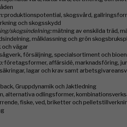
råden
n:
produktionspotential, skogsvård, gallringsfor
rkning och skogsskydd
ng/skogsindelning:
mätning av enskilda träd, m
dsindelning, målklassning och grön skogsbruksp
k och vägar
sågverk, försäljning, specialsortiment och bioen
p:
företagsformer, affärsidé, marknadsföring, jur
rsäkringar, lagar och krav samt arbetsgivareans
 back, Gruppdynamik och Jaktledning
m, alternativa odlingsformer, kombinationsverksa
rrende, fiske, ved, briketter och pelletstillverkn
ng