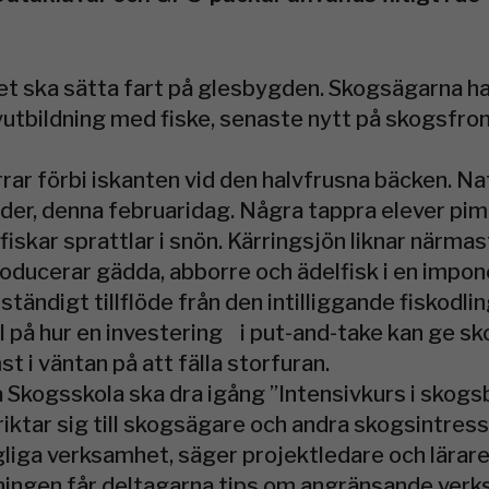
 ska sätta fart på glesbygden. Skogsägarna ha
vutbildning med fiske, senaste nytt på skogsfron
rar förbi iskanten vid den halvfrusna bäcken. N
der, denna februaridag. Några tappra elever pimp
 fiskar sprattlar i snön. Kärringsjön liknar närmas
oducerar gädda, abborre och ädelfisk i en impo
ständigt tillflöde från den intilliggande fiskodlin
 på hur en investering i put-and-take kan ge s
 i väntan på att fälla storfuran.
Skogsskola ska dra igång ”Intensivkurs i skogs
iktar sig till skogsägare och andra skogsintress
gliga verksamhet, säger projektledare och lärar
ldningen får deltagarna tips om angränsande ve