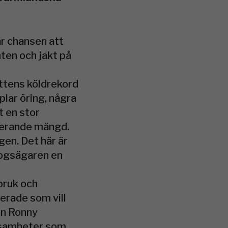
r chansen att
ten och jakt på
attens köldrekord
lar öring, några
t en stor
nerande mängd.
gen. Det här är
kogsägaren en
bruk och
erade som vill
en Ronny
rksamheter som