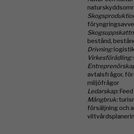
naturskyddsom
Skogsproduktio
föryngringsavve
Skogsuppskattni
bestånd, bestån
Drivning:
logisti
Virkesförädling:
Entreprenörska
avtalsfrågor, fö
miljöfrågor
Ledarskap:
Feed
Mångbruk:
turis
försäljning och a
viltvårdsplaneri