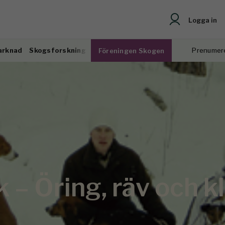
Logga in
arknad
Skogsforskning
Prenumer
Föreningen Skogen
– Öring, räv och k