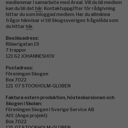
medlemmar i samarbete med Areal. Vill du bli medlem
kan du bli det
här
. Kontaktuppgifter för rådgivning
hittar du som inloggad medlem. Har du allmänna
frågor hänvisar vi till Skogssveriges frågelåda som
du hittar
här
.
Besöksadress:
Rökerigatan 19
7 trappor
121 62 JOHANNESHOV
Postadress:
Föreningen Skogen
Box 7022
121 07 STOCKHOLM-GLOBEN
Faktura extern produktion, höstexkursionen och
Skogen i Skolan:
Föreningen Skogen i Sverige Service AB
Att: (Ange projekt)
Box 7022
121 07 STOCKHOLM-GLOBEN