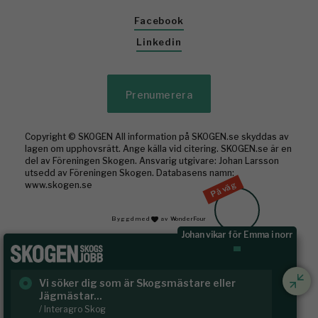
Facebook
Linkedin
Prenumerera
Copyright © SKOGEN All information på SKOGEN.se skyddas av
lagen om upphovsrätt. Ange källa vid citering. SKOGEN.se är en
del av Föreningen Skogen. Ansvarig utgivare: Johan Larsson
utsedd av Föreningen Skogen. Databasens namn:
På väg
www.skogen.se
Byggd med
av WonderFour
Johan vikar för Emma i norr
Vi söker dig som är Skogsmästare eller
Ru
Jägmästar...
Häl
/ Interagro Skog
/ R