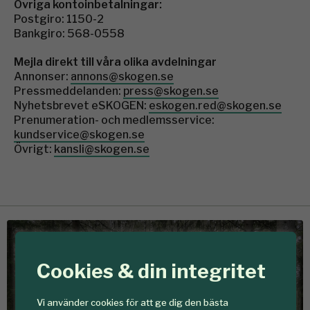
Övriga kontoinbetalningar:
Postgiro: 1150-2
Bankgiro: 568-0558
Mejla direkt till våra olika avdelningar
Annonser:
annons@skogen.se
Pressmeddelanden:
press@skogen.se
Nyhetsbrevet eSKOGEN:
eskogen.red@skogen.se
Prenumeration- och medlemsservice:
kundservice@skogen.se
Övrigt:
kansli@skogen.se
Föreningen Skogen
Cookies & din integritet
Om oss
Vi använder cookies för att ge dig den bästa