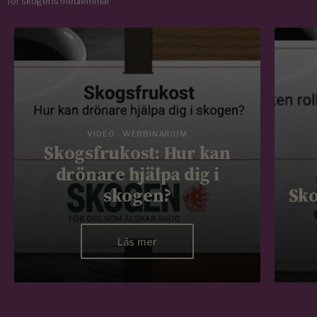
för skogens medlemmar
VIDEO - WEBBINARIUM
Skogsfrukost: Hur kan
drönare hjälpa dig i
skogen?
Sko
Läs mer