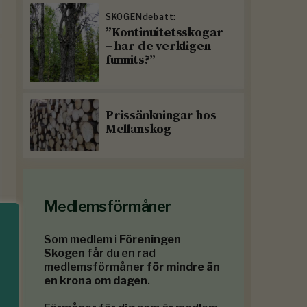
SKOGENdebatt:
”Kontinuitetsskogar
– har de verkligen
funnits?”
Prissänkningar hos
Mellanskog
Medlemsförmåner
Som medlem i
Föreningen
Skogen
får du en rad
medlemsförmåner
för mindre än
en krona om dagen
.