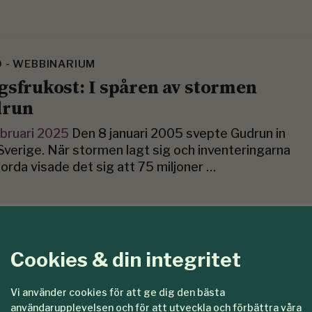
O - WEBBINARIUM
gsfrukost: I spåren av stormen
drun
ebruari 2025
Den 8 januari 2005 svepte Gudrun in
Sverige. När stormen lagt sig och inventeringarna
jorda visade det sig att 75 miljoner …
O - WEBBINARIUM
Cookies & din integritet
 händer i Skogspolitiken?
Vi använder cookies för att ge dig den bästa
ecember 2023
På detta seminarium uppdaterade
användarupplevelsen och för att utveckla och förbättra våra
 vad som händer inom skogspolitiken. I