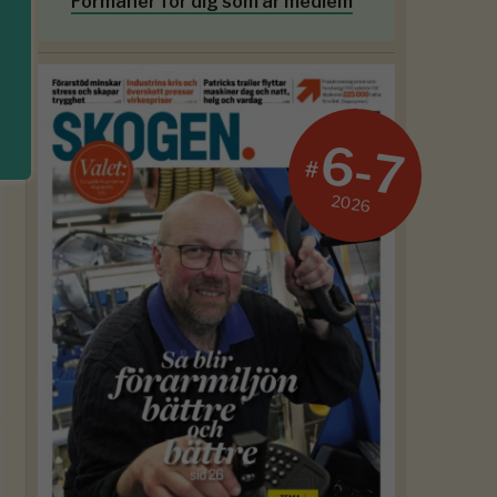
Förmåner för dig som är medlem
6-7
#
2026