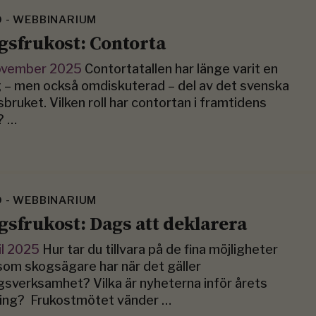
O - WEBBINARIUM
gsfrukost: Contorta
ovember 2025
Contortatallen har länge varit en
g – men också omdiskuterad – del av det svenska
bruket. Vilken roll har contortan i framtidens
? …
O - WEBBINARIUM
gsfrukost: Dags att deklarera
il 2025
Hur tar du tillvara på de fina möjligheter
om skogsägare har när det gäller
gsverksamhet? Vilka är nyheterna inför årets
ring? Frukostmötet vänder …