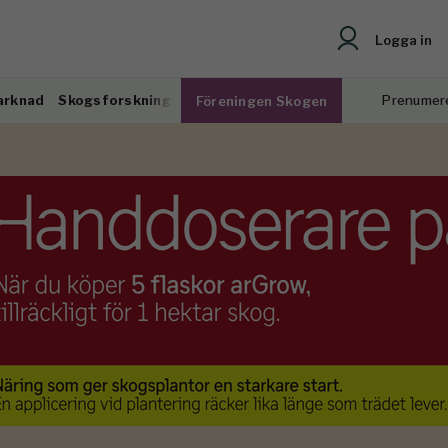
Logga in
arknad
Skogsforskning
Prenumer
Föreningen Skogen