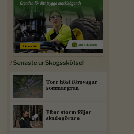
/
Senaste ur Skogsskötsel
Torr höst försvagar
sommargran
Efter storm följer
skadegörare