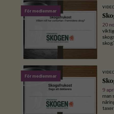
VIDE
För medlemmar
Sko
20 n
vikti
skogs
skog
VIDE
För medlemmar
Sko
9 apr
man s
närin
taxe