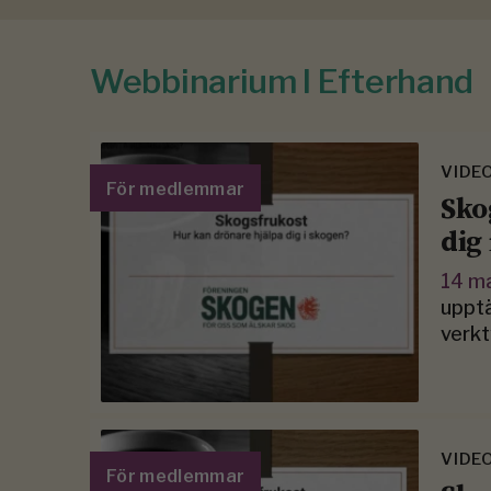
Webbinarium I Efterhand
VIDE
För medlemmar
Sko
dig
14 m
upptä
verkt
VIDE
För medlemmar