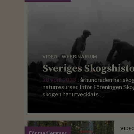
VIDEO - WEBBINARIUM
Sveriges Skogshisto
28 april 2023
I århundraden har skog
naturresurser. Inför Föreningen Sko
skogen har utvecklats …
VIDE
För medlemmar