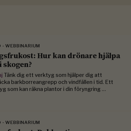
O - WEBBINARIUM
gsfrukost: Hur kan drönare hjälpa
 i skogen?
aj
Tänk dig ett verktyg som hjälper dig att
cka barkborreangrepp och vindfällen i tid. Ett
yg som kan räkna plantor i din föryngring …
O - WEBBINARIUM