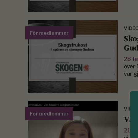
VIDE
För medlemmar
Sko
Gu
28 f
över 
var g
VIDE
För medlemmar
Vad
21 d
vi om