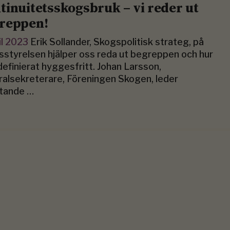
tinuitetsskogsbruk – vi reder ut
reppen!
il 2023
Erik Sollander, Skogspolitisk strateg, på
styrelsen hjälper oss reda ut begreppen och hur
efinierat hyggesfritt. Johan Larsson,
alsekreterare, Föreningen Skogen, leder
utande …