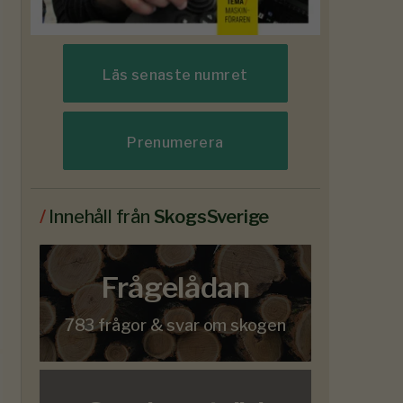
Läs senaste numret
Prenumerera
/
Innehåll från
SkogsSverige
Frågelådan
783 frågor & svar om skogen