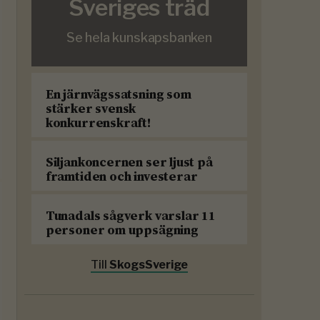
Sveriges träd
Se hela kunskapsbanken
En järnvägssatsning som
stärker svensk
konkurrenskraft!
Siljankoncernen ser ljust på
framtiden och investerar
Tunadals sågverk varslar 11
personer om uppsägning
Till
SkogsSverige