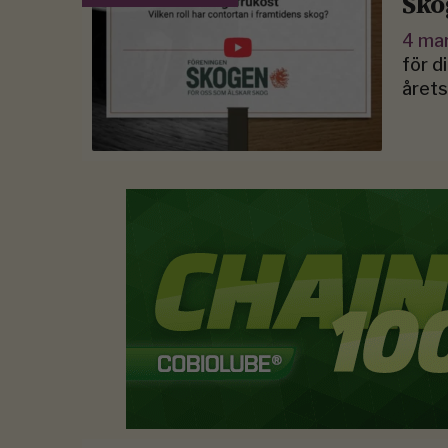
Sko
4 ma
för d
årets