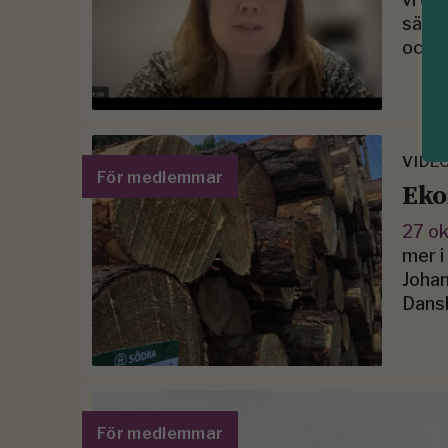
sändn
och -
VIDE
För medlemmar
Eko
27 o
mer i
Johan
Dans
För medlemmar