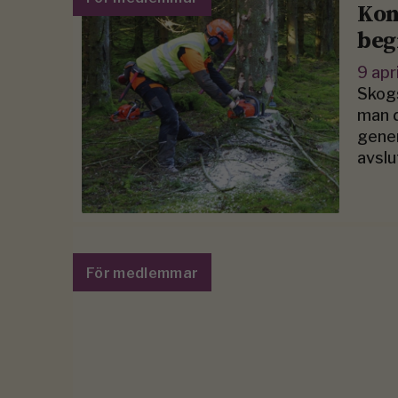
Kon
beg
9 apr
Skogs
man d
gener
avsl
För medlemmar