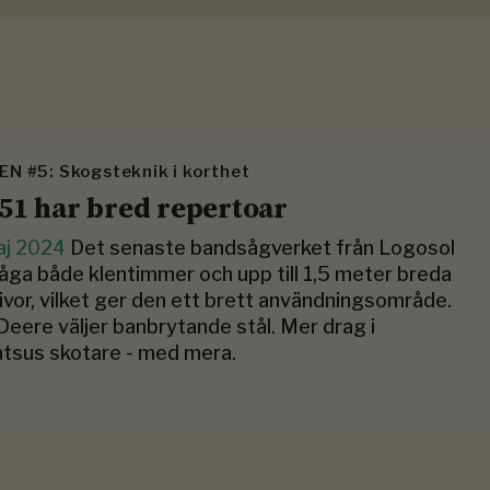
N #5: Skogsteknik i korthet
51 har bred repertoar
aj 2024
Det senaste bandsågverket från Logosol
åga både klentimmer och upp till 1,5 meter breda
ivor, vilket ger den ett brett användningsområde.
Deere väljer banbrytande stål. Mer drag i
tsus skotare - med mera.