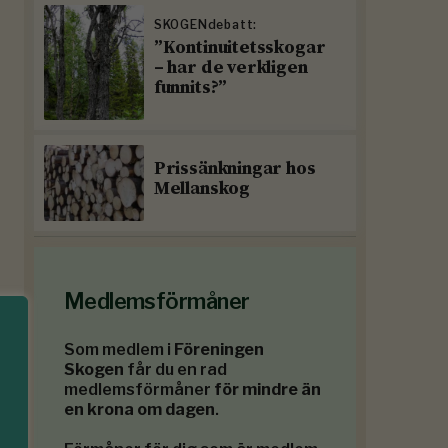
SKOGENdebatt:
”Kontinuitetsskogar
– har de verkligen
funnits?”
Prissänkningar hos
Mellanskog
Medlemsförmåner
Som medlem i
Föreningen
Skogen
får du en rad
medlemsförmåner
för mindre än
en krona om dagen
.