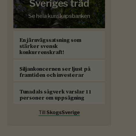
Sveriges träd
Se hela kunskapsbanken
En järnvägssatsning som
stärker svensk
konkurrenskraft!
Siljankoncernen ser ljust på
framtiden och investerar
Tunadals sågverk varslar 11
personer om uppsägning
Till
SkogsSverige