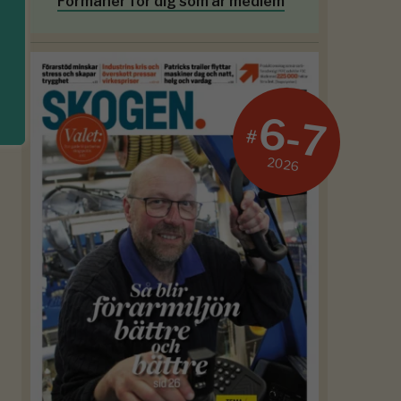
Förmåner för dig som är medlem
6-7
#
2026