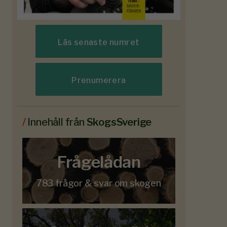
Läs senaste numret
Prenumerera
/
Innehåll från
SkogsSverige
Frågelådan
783 frågor & svar om skogen