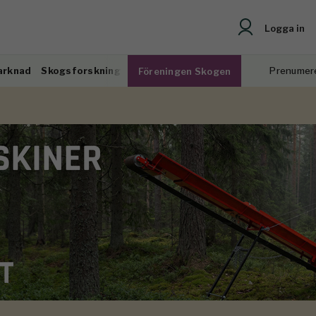
Logga in
arknad
Skogsforskning
Prenumer
Föreningen Skogen