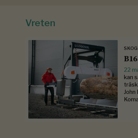
Vreten
SKOGE
B16
22 m
kan s
träsk
John 
Koma