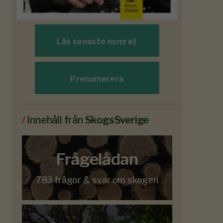
Läs senaste numret
Prenumerera
/
Innehåll från
SkogsSverige
Frågelådan
783 frågor & svar om skogen