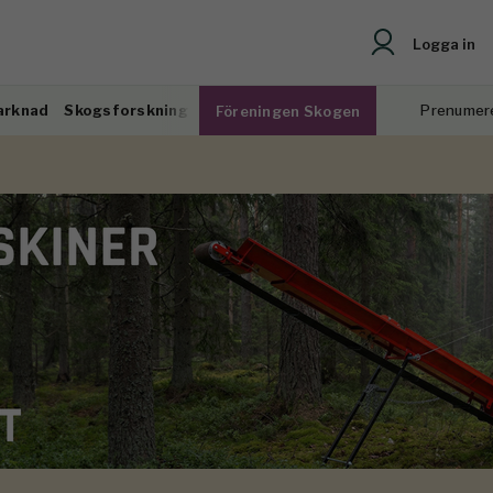
Logga in
arknad
Skogsforskning
Prenumer
Föreningen Skogen