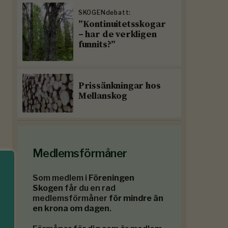
SKOGENdebatt:
”Kontinuitetsskogar
– har de verkligen
funnits?”
Prissänkningar hos
Mellanskog
Medlemsförmåner
Som medlem i
Föreningen
Skogen
får du en rad
medlemsförmåner
för mindre än
en krona om dagen
.