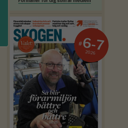
Förmåner för dig som är medlem
6-7
#
2026