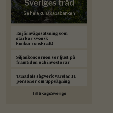
Sveriges träd
Se hela kunskapsbanken
En järnvägssatsning som
stärker svensk
konkurrenskraft!
Siljankoncernen ser ljust på
framtiden och investerar
Tunadals sågverk varslar 11
personer om uppsägning
Till
SkogsSverige