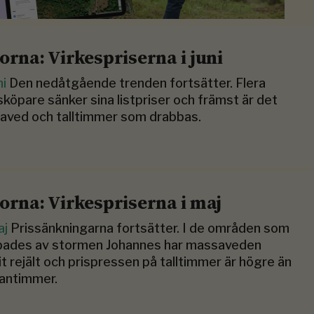
torna: Virkespriserna i juni
ni
Den nedåtgående trenden fortsätter. Flera
sköpare sänker sina listpriser och främst är det
aved och talltimmer som drabbas.
torna: Virkespriserna i maj
aj
Prissänkningarna fortsätter. I de områden som
bades av stormen Johannes har massaveden
it rejält och prispressen på talltimmer är högre än
antimmer.