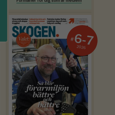
Förmåner för dig som är medlem
6-7
#
2026