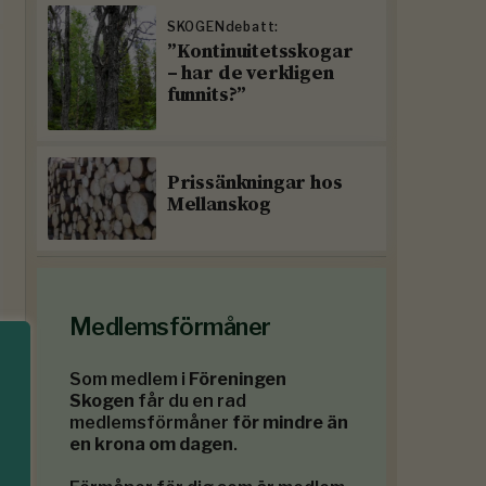
SKOGENdebatt:
”Kontinuitetsskogar
– har de verkligen
funnits?”
Prissänkningar hos
Mellanskog
Medlemsförmåner
Som medlem i
Föreningen
Skogen
får du en rad
medlemsförmåner
för mindre än
en krona om dagen
.