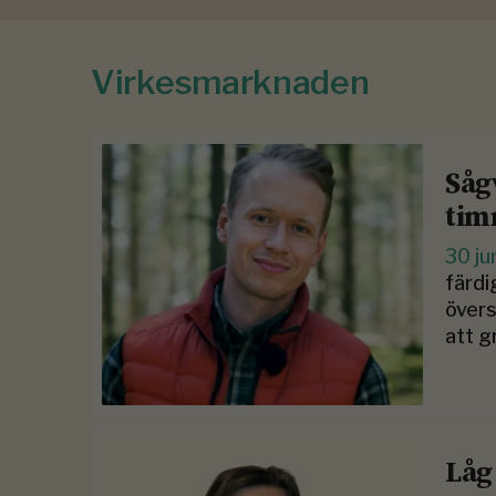
Virkesmarknaden
Såg
tim
30 ju
färdi
övers
att g
Låg