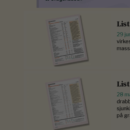
Lis
29 ju
virke
mass
Lis
28 m
drab
sjunk
på gr