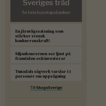
Sveriges träd
Se hela kunskapsbanken
En järnvägssatsning som
stärker svensk
konkurrenskraft!
Siljankoncernen ser ljust på
framtiden och investerar
Tunadals sågverk varslar 11
personer om uppsägning
Till
SkogsSverige