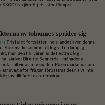
r SKOGENs jämförprislistor för april.
ekterna av Johannes sprider sig
ars
Prisfallet fortsätter i hela landet även denna
. Stormvirke kommer aldrig vid en lämplig
nkt, men den här våren är det extra dålig
ing, skriver Birgitta Sennerdal i månadens
ntar till virkesmarknaden. På en marknad som
 har svag efterfrågan förbättras definitivt inte
ilden av tillflödet av stormvirke.
torna: Virkespriserna i mars