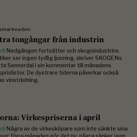
esmarknaden:
tra tongångar från industrin
ril
Nedgången fortsätter och skogsindustrins
tiker ser ingen tydlig ljusning, skriver SKOGENs
tta Sennerdal i sin kommentar till månadens
sprislistor. De dystrare tiderna påverkar också
s vinstdelning.
torna: Virkespriserna i april
ril
Några av de virkesköpare som inte sänkte sina
riser förra månaden gör det nu, några sänker igen.