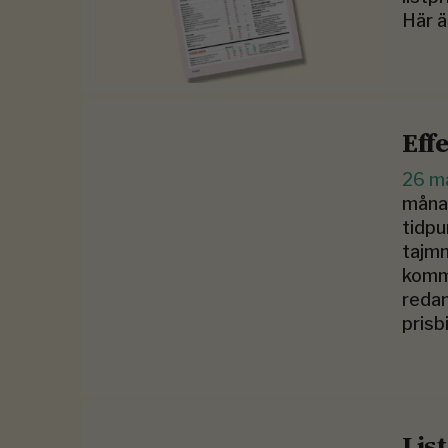
Här ä
Eff
26 m
månad
tidpu
tajmn
komme
redan
prisb
Lis