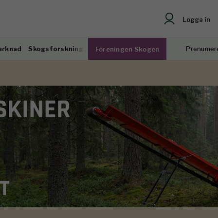
Logga in
arknad
Skogsforskning
Prenumer
Föreningen Skogen