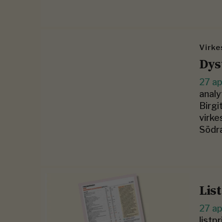
Virk
Dys
27 ap
analy
Birgi
virke
Södra
Lis
27 ap
listp