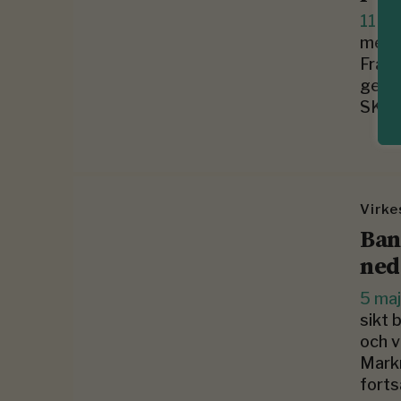
11 m
men ä
Framö
gener
SKOG
Virk
Ban
ned
5 ma
sikt 
och v
Markn
forts