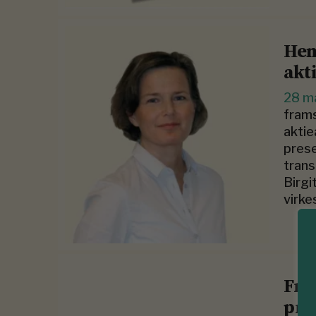
Hem
akt
28 m
frams
aktie
prese
trans
Birgi
virke
Fra
pri