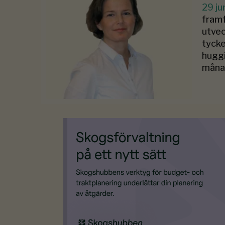
29 ju
framf
utvec
tycke
huggi
månad