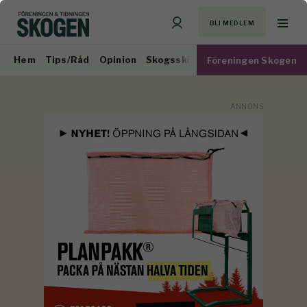
BLI MEDLEM
Hem
Tips/Råd
Opinion
Skogsskötsel
Virkesmarknad
Föreningen Skogen