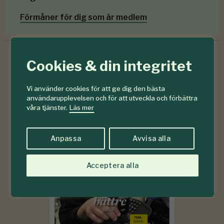
Förmåner för dig som är medlem
Cookies & din integritet
6-7
#
Vi använder cookies för att ge dig den bästa
2026
användarupplevelsen och för att utveckla och förbättra
våra tjänster.
Läs mer
Anpassa
Avvisa alla
Acceptera alla