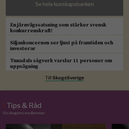
Se hela kunskapsbanken
En järnvägssatsning som stärker svensk
konkurrenskraft!
Siljankoncernen ser ljust på framtiden och
investerar
Tunadals sågverk varslar 11 personer om
uppsägning
Till
SkogsSverige
/
Tips & Råd
för skogens medlemmar