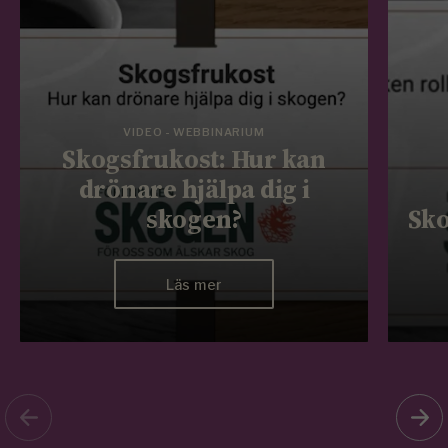
VIDEO - WEBBINARIUM
Skogsfrukost: Hur kan
drönare hjälpa dig i
skogen?
Sko
Läs mer