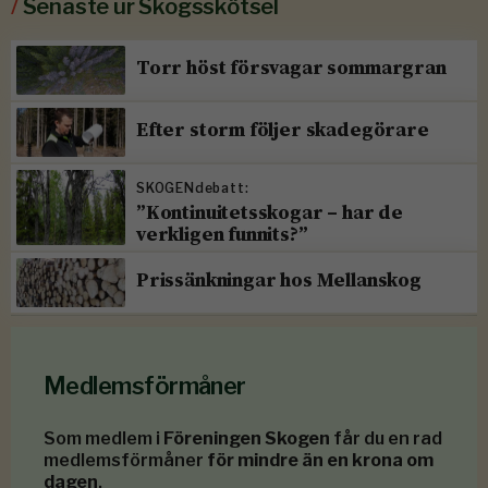
/
Senaste ur Skogsskötsel
Torr höst försvagar sommargran
Efter storm följer skadegörare
SKOGENdebatt:
”Kontinuitetsskogar – har de
verkligen funnits?”
Prissänkningar hos Mellanskog
Medlemsförmåner
Som medlem i
Föreningen Skogen
får du en rad
medlemsförmåner
för mindre än en krona om
dagen
.