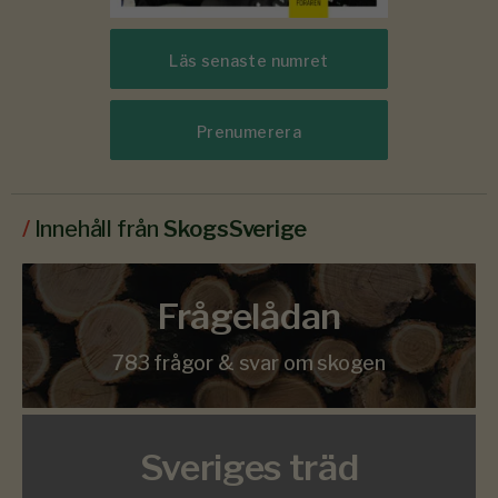
Läs senaste numret
Prenumerera
/
Innehåll från
SkogsSverige
Frågelådan
783 frågor & svar om skogen
Sveriges träd