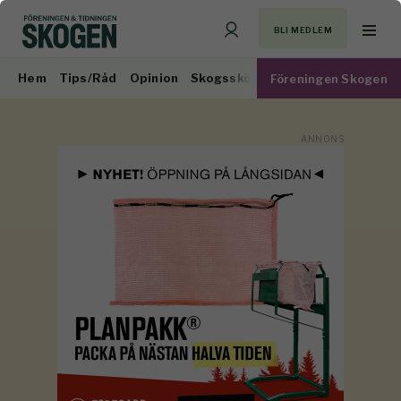
BLI MEDLEM
Hem
Tips/Råd
Opinion
Skogsskötsel
Virkesmarknad
Föreningen Skogen