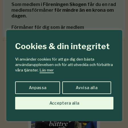
Som medlem i
Föreningen Skogen
får du en rad
medlemsförmåner
för mindre än en krona om
dagen
.
Förmåner för dig som är medlem
Cookies & din integritet
Vi använder cookies för att ge dig den bästa
6-7
användarupplevelsen och för att utveckla och förbättra
#
våra tjänster.
Läs mer
2026
Anpassa
Avvisa alla
Acceptera alla