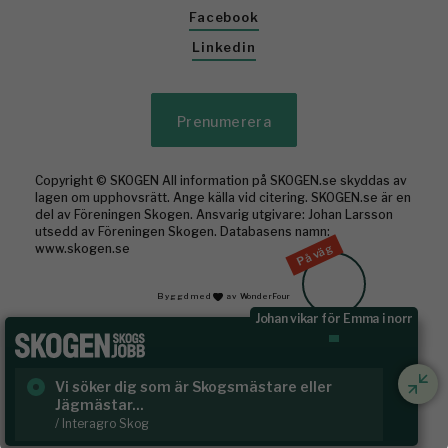
Facebook
Linkedin
Prenumerera
Copyright © SKOGEN All information på SKOGEN.se skyddas av
lagen om upphovsrätt. Ange källa vid citering. SKOGEN.se är en
del av Föreningen Skogen. Ansvarig utgivare: Johan Larsson
utsedd av Föreningen Skogen. Databasens namn:
På väg
www.skogen.se
Byggd med
av WonderFour
Johan vikar för Emma i norr
Vi söker dig som är Skogsmästare eller
Ru
Jägmästar...
Häl
/ Interagro Skog
/ R