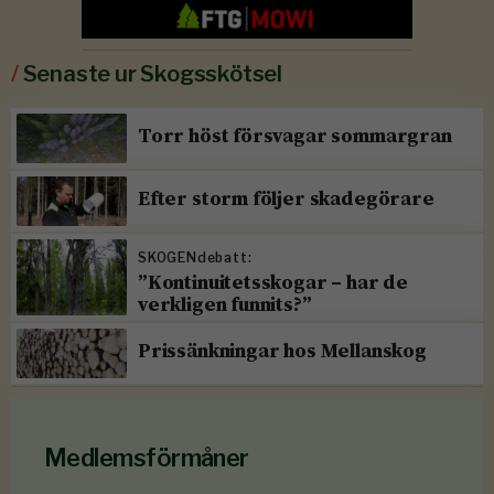
/
Senaste ur Skogsskötsel
Torr höst försvagar sommargran
Efter storm följer skadegörare
SKOGENdebatt:
”Kontinuitetsskogar – har de
verkligen funnits?”
Prissänkningar hos Mellanskog
Medlemsförmåner