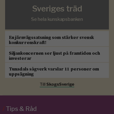
Sveriges träd
Se hela kunskapsbanken
En järnvägssatsning som stärker svensk
konkurrenskraft!
Siljankoncernen ser ljust på framtiden och
investerar
Tunadals sågverk varslar 11 personer om
uppsägning
Till
SkogsSverige
/
Tips & Råd