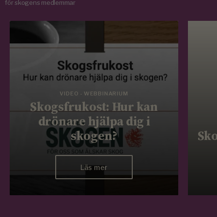
för skogens medlemmar
VIDEO - WEBBINARIUM
Skogsfrukost: Hur kan
drönare hjälpa dig i
skogen?
Sko
Läs mer