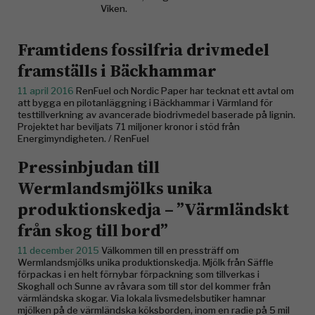
Viken.
Framtidens fossilfria drivmedel
framställs i Bäckhammar
11 april 2016
RenFuel och Nordic Paper har tecknat ett avtal om
att bygga en pilotanläggning i Bäckhammar i Värmland för
testtillverkning av avancerade biodrivmedel baserade på lignin.
Projektet har beviljats 71 miljoner kronor i stöd från
Energimyndigheten. / RenFuel
Pressinbjudan till
Wermlandsmjölks unika
produktionskedja – ”Värmländskt
från skog till bord”
11 december 2015
Välkommen till en pressträff om
Wermlandsmjölks unika produktionskedja. Mjölk från Säffle
förpackas i en helt förnybar förpackning som tillverkas i
Skoghall och Sunne av råvara som till stor del kommer från
värmländska skogar. Via lokala livsmedelsbutiker hamnar
mjölken på de värmländska köksborden, inom en radie på 5 mil