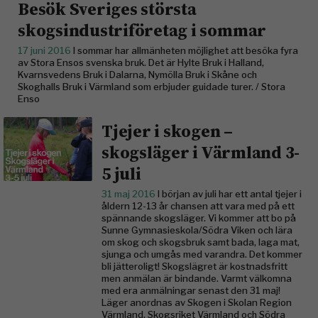
Besök Sveriges största
skogsindustriföretag i sommar
17 juni 2016
I sommar har allmänheten möjlighet att besöka fyra
av Stora Ensos svenska bruk. Det är Hylte Bruk i Halland,
Kvarnsvedens Bruk i Dalarna, Nymölla Bruk i Skåne och
Skoghalls Bruk i Värmland som erbjuder guidade turer. / Stora
Enso
Tjejer i skogen –
skogsläger i Värmland 3-
5 juli
31 maj 2016
I början av juli har ett antal tjejer i
åldern 12-13 år chansen att vara med på ett
spännande skogsläger. Vi kommer att bo på
Sunne Gymnasieskola/Södra Viken och lära
om skog och skogsbruk samt bada, laga mat,
sjunga och umgås med varandra. Det kommer
bli jätteroligt! Skogslägret är kostnadsfritt
men anmälan är bindande. Varmt välkomna
med era anmälningar senast den 31 maj!
Läger anordnas av Skogen i Skolan Region
Värmland, Skogsriket Värmland och Södra