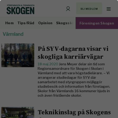
BLI MEDLEM
Hem
Tips/Råd
Opinion
Skogsskötsel
Virkesmarknad
Föreningen Skogen
Värmland
På SYV-dagarna visar vi
skogliga karriärvägar
18 maj 2020
Jens Meyer delar sin tid som
Regionsamordnare för Skogen i Skolan i
Värmland med att vara högstadielärare. – Vi
arrangerar studiedagar för SYV där
samarbetet med styrgruppen möjliggör
studiebesök och information från företagen.
Skolor från Värmlands 16 kommuner bjuds in
och även fristående skolor.
Teknikinslag på Skogens