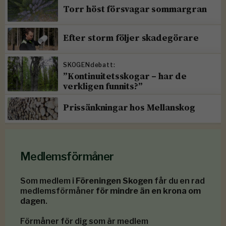
Torr höst försvagar sommargran
Efter storm följer skadegörare
SKOGENdebatt:
”Kontinuitetsskogar – har de
verkligen funnits?”
Prissänkningar hos Mellanskog
Medlemsförmåner
Som medlem i
Föreningen Skogen
får du en rad
medlemsförmåner
för mindre än en krona om
dagen
.
Förmåner för dig som är medlem