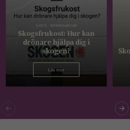
VIDEO - WEBBINARIUM
Skogsfrukost: Hur kan
drönare hjälpa dig i
skogen?
Sko
Läs mer