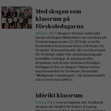
Med skogen som
klassrum på
Förskoledagarna
18 mars 2014
Skogen i Skolans nationella
kansli och Region Mälardalen var utställare på
Förskoledagarna den 12-13/3 där vi mötte
hundratals intresserade lärare och ledare för
förskolor. Vi presenterade vårt nya läromedel
för förskolan utgår från utomhuspedagogik
innehåller övningar, är anpassat efter
läroplanen och du kan utvärdera förmågor.
Deltagarna fick en Skogen i Skolan-kasse
med läromedlet för förskolan, läromedlet
"Möjligheter i skolskogen", vår jubileumsskrift
och en burk med tallfrön.
Idérikt klassrum
5 mars 2014
I morse haglade det. Emellanåt
droppar det iskallt från träden. Ett gäng
blivande lärare F-3 har dragit på sig stövlarna