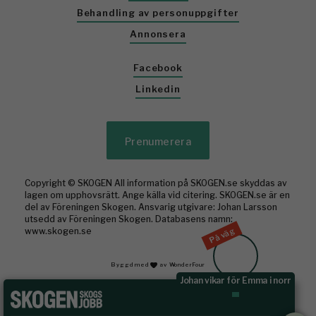
Behandling av personuppgifter
Annonsera
Facebook
Linkedin
Prenumerera
Copyright © SKOGEN All information på SKOGEN.se skyddas av
lagen om upphovsrätt. Ange källa vid citering. SKOGEN.se är en
del av Föreningen Skogen. Ansvarig utgivare: Johan Larsson
utsedd av Föreningen Skogen. Databasens namn:
På väg
www.skogen.se
Byggd med
av WonderFour
Johan vikar för Emma i norr