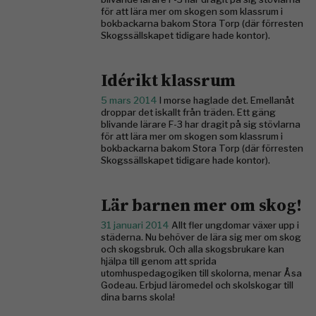
för att lära mer om skogen som klassrum i
bokbackarna bakom Stora Torp (där förresten
Skogssällskapet tidigare hade kontor).
Idérikt klassrum
5 mars 2014
I morse haglade det. Emellanåt
droppar det iskallt från träden. Ett gäng
blivande lärare F-3 har dragit på sig stövlarna
för att lära mer om skogen som klassrum i
bokbackarna bakom Stora Torp (där förresten
Skogssällskapet tidigare hade kontor).
Lär barnen mer om skog!
31 januari 2014
Allt fler ungdomar växer upp i
städerna. Nu behöver de lära sig mer om skog
och skogsbruk. Och alla skogsbrukare kan
hjälpa till genom att sprida
utomhuspedagogiken till skolorna, menar Åsa
Godeau. Erbjud läromedel och skolskogar till
dina barns skola!