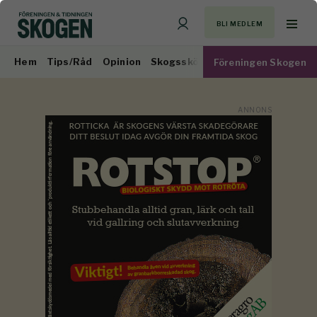
BLI MEDLEM
Hem
Tips/Råd
Opinion
Skogsskötsel
Virkesmarknad
Föreningen Skogen