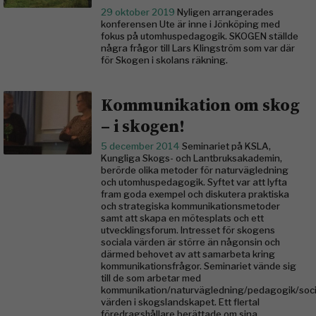
29 oktober 2019
Nyligen arrangerades
konferensen Ute är inne i Jönköping med
fokus på utomhuspedagogik. SKOGEN ställde
några frågor till Lars Klingström som var där
för Skogen i skolans räkning.
Kommunikation om skog
– i skogen!
5 december 2014
Seminariet på KSLA,
Kungliga Skogs- och Lantbruksakademin,
berörde olika metoder för naturvägledning
och utomhuspedagogik. Syftet var att lyfta
fram goda exempel och diskutera praktiska
och strategiska kommunikationsmetoder
samt att skapa en mötesplats och ett
utvecklingsforum. Intresset för skogens
sociala värden är större än någonsin och
därmed behovet av att samarbeta kring
kommunikationsfrågor. Seminariet vände sig
till de som arbetar med
kommunikation/naturvägledning/pedagogik/soci
värden i skogslandskapet. Ett flertal
föredragshållare berättade om sina