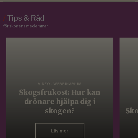
/
Tips & Råd
för skogens medlemmar
VIDEO - WEBBINARIUM
Skogsfrukost: Hur kan
drönare hjälpa dig i
skogen?
Sko
Läs mer