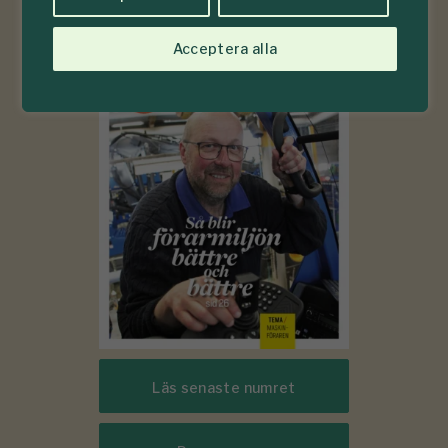
6-7
Acceptera alla
#
2026
Läs senaste numret