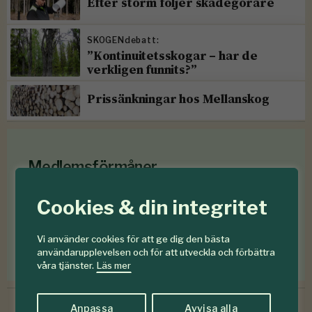
Efter storm följer skadegörare
SKOGENdebatt:
”Kontinuitetsskogar – har de
verkligen funnits?”
Prissänkningar hos Mellanskog
Medlemsförmåner
Som medlem i
Föreningen Skogen
får du en rad
Cookies & din integritet
medlemsförmåner
för mindre än en krona om
dagen
.
Vi använder cookies för att ge dig den bästa
användarupplevelsen och för att utveckla och förbättra
Förmåner för dig som är medlem
våra tjänster.
Läs mer
Anpassa
Avvisa alla