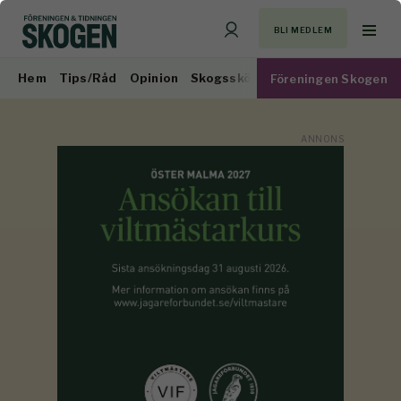
BLI MEDLEM
Hem
Tips/Råd
Opinion
Skogsskötsel
Virkesmarknad
Föreningen Skogen