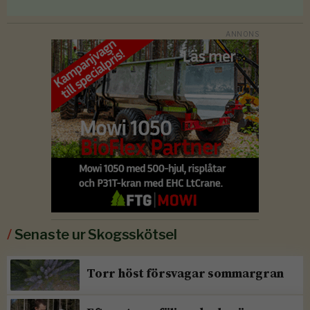
/
Senaste ur Skogsskötsel
Torr höst försvagar sommargran