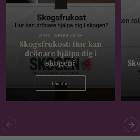
VIDEO - WEBBINARIUM
Skogsfrukost: Hur kan
drönare hjälpa dig i
skogen?
Sko
Läs mer