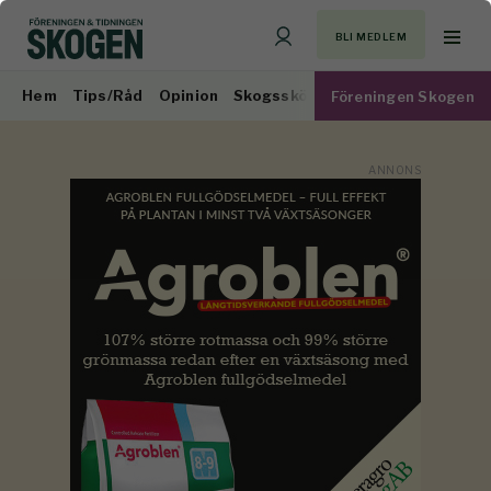
BLI MEDLEM
Hem
Tips/Råd
Opinion
Skogsskötsel
Virkesmarknad
Föreningen Skogen