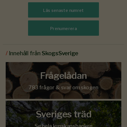
Läs senaste numret
Prenumerera
/
Innehåll från
SkogsSverige
Frågelådan
783 frågor & svar om skogen
Sveriges träd
Se hela kunskapsbanken