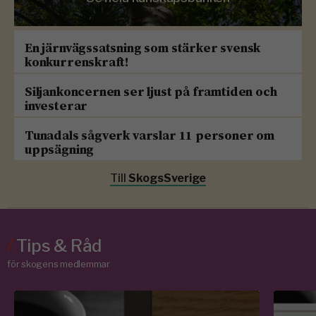
En järnvägssatsning som stärker svensk
konkurrenskraft!
Siljankoncernen ser ljust på framtiden och
investerar
Tunadals sågverk varslar 11 personer om
uppsägning
Till
SkogsSverige
/
Tips & Råd
för skogens medlemmar