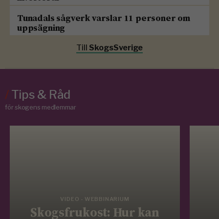
Tunadals sågverk varslar 11 personer om
uppsägning
Till
SkogsSverige
/
Tips & Råd
för skogens medlemmar
VIDEO - WEBBINARIUM
Skogsfrukost: Hur kan