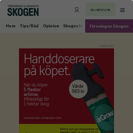
BLI MEDLEM
Hem
Tips/Råd
Opinion
Skogsskötsel
Virkesmarknad
Föreningen Skogen