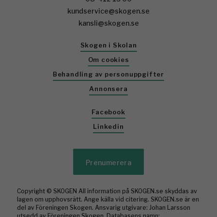
kundservice@skogen.se
kansli@skogen.se
Skogen i Skolan
Om cookies
Behandling av personuppgifter
Annonsera
Facebook
Linkedin
Prenumerera
Copyright © SKOGEN All information på SKOGEN.se skyddas av
lagen om upphovsrätt. Ange källa vid citering. SKOGEN.se är en
del av Föreningen Skogen. Ansvarig utgivare: Johan Larsson
utsedd av Föreningen Skogen. Databasens namn: