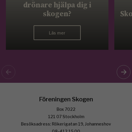
drönare hjälpa dig i
skogen?
Sko
Läs mer
Föreningen Skogen
Box 7022
121 07 Stockholm
Besöksadress: Rökerigatan 19, Johanneshov
08-412 15 00