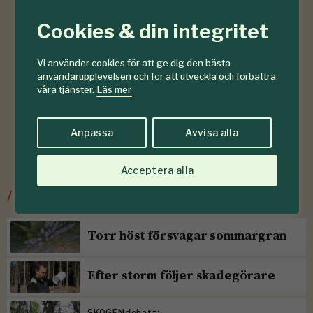
Cookies & din integritet
Vi använder cookies för att ge dig den bästa
användarupplevelsen och för att utveckla och förbättra
våra tjänster.
Läs mer
Anpassa
Avvisa alla
Acceptera alla
/
Senaste ur Skogsskötsel
Torr höst försvagar sommargran
Efter storm följer skadegörare
SKOGENdebatt: