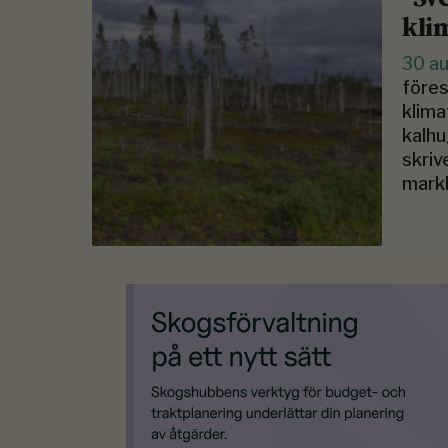
kli
30 a
föres
klima
kalhu
skriv
markl