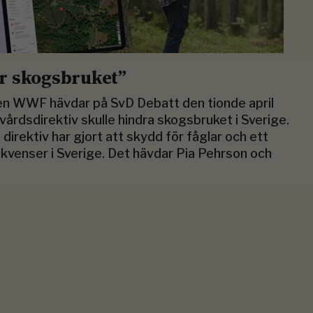
för skogsbruket”
n WWF hävdar på SvD Debatt den tionde april
rvårdsdirektiv skulle hindra skogsbruket i Sverige.
irektiv har gjort att skydd för fåglar och ett
sekvenser i Sverige. Det hävdar Pia Pehrson och