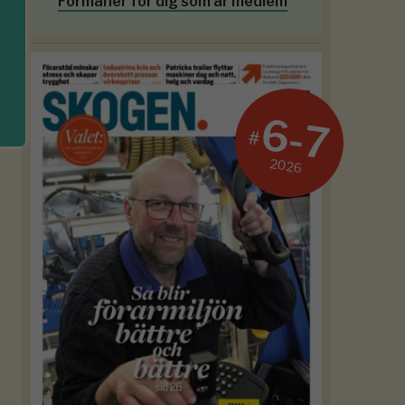
Förmåner för dig som är medlem
6-7
#
2026