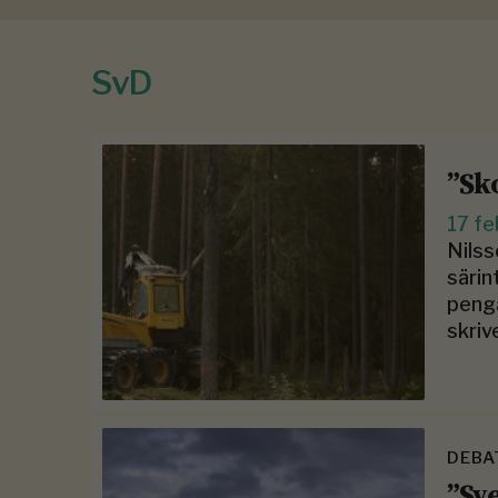
SvD
”Sk
17 fe
Nilss
särin
penga
skriv
DEBA
”Sv