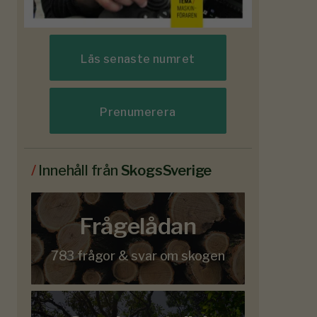
Läs senaste numret
Prenumerera
/
Innehåll från
SkogsSverige
Frågelådan
783 frågor & svar om skogen