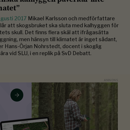
matet”
ugusti 2017
Mikael Karlsson och medförfattare
lår att skogsbruket ska sluta med kalhyggen för
tets skull. Det finns flera skäl att ifrågasätta
ggning, men hänsyn till klimatet är inget sådant,
er Hans-Örjan Nohrstedt, docent i skoglig
ära vid SLU, i en replik på SvD Debatt.