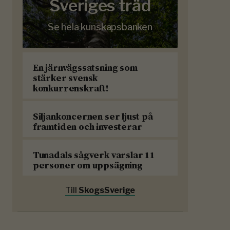
Sveriges träd
Se hela kunskapsbanken
En järnvägssatsning som
stärker svensk
konkurrenskraft!
Siljankoncernen ser ljust på
framtiden och investerar
Tunadals sågverk varslar 11
personer om uppsägning
Till
SkogsSverige