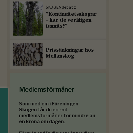
SKOGENdebatt:
”Kontinuitetsskogar
– har de verkligen
funnits?”
Prissänkningar hos
Mellanskog
Medlemsförmåner
Som medlem i
Föreningen
Skogen
får du en rad
medlemsförmåner
för mindre än
en krona om dagen
.