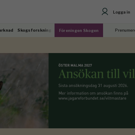
Logga in
arknad
Skogsforskning
Prenumer
Föreningen Skogen