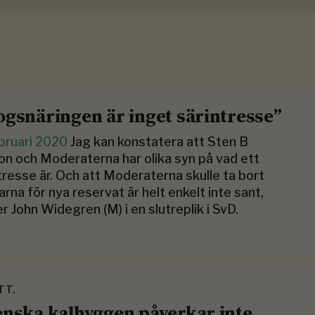
ogsnäringen är inget särintresse”
bruari 2020
Jag kan konstatera att Sten B
on och Moderaterna har olika syn på vad ett
tresse är. Och att Moderaterna skulle ta bort
rna för nya reservat är helt enkelt inte sant,
er John Widegren (M) i en slutreplik i SvD.
TT.
enska kalhyggen påverkar inte