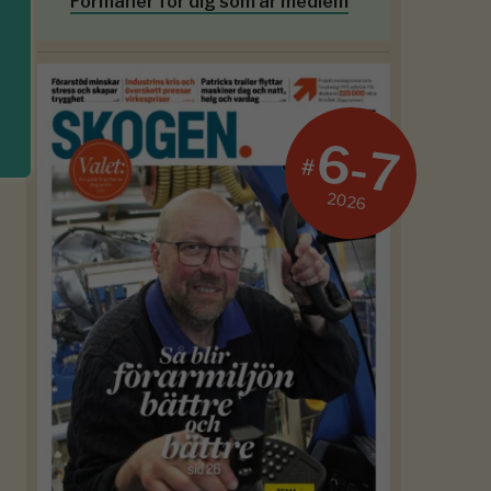
Förmåner för dig som är medlem
6-7
#
2026