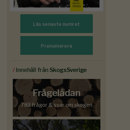
Läs senaste numret
Prenumerera
/
Innehåll från
SkogsSverige
Frågelådan
783 frågor & svar om skogen