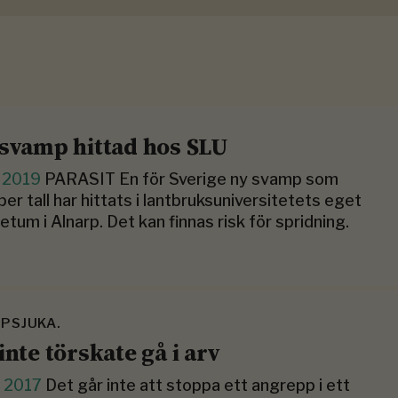
lsvamp hittad hos SLU
i 2019
PARASIT En för Sverige ny svamp som
per tall har hittats i lantbruksuniversitetets eget
retum i Alnarp. Det kan ­finnas risk för spridning.
PSJUKA.
inte törskate gå i arv
j 2017
Det går inte att stoppa ett angrepp i ett