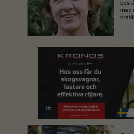
be­st
med o
drabb