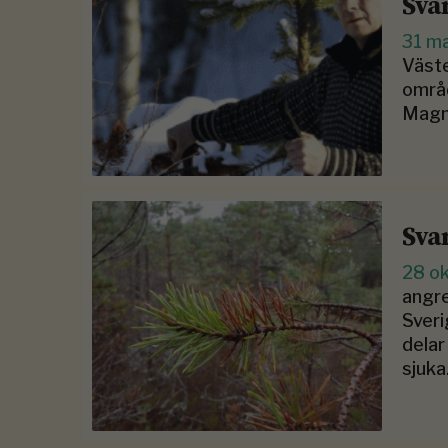
Sva
31 m
Väste
områd
Magn
Sva
28 o
angre
Sveri
delar
sjuka