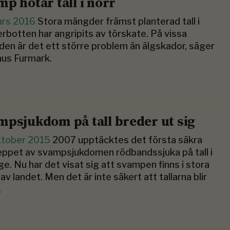
mp hotar tall i norr
ars 2016
Stora mängder främst planterad tall i
rbotten har angripits av törskate. På vissa
en är det ett större problem än älgskador, säger
us Furmark.
mpsjukdom på tall breder ut sig
ktober 2015
2007 upptäcktes det första säkra
ppet av svampsjukdomen rödbandssjuka på tall i
ge. Nu har det visat sig att svampen finns i stora
 av landet. Men det är inte säkert att tallarna blir
.