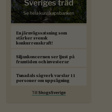
Sveriges träd
Se hela kunskapsbanken
En järnvägssatsning som
stärker svensk
konkurrenskraft!
Siljankoncernen ser ljust på
framtiden och investerar
Tunadals sågverk varslar 11
personer om uppsägning
Till
SkogsSverige