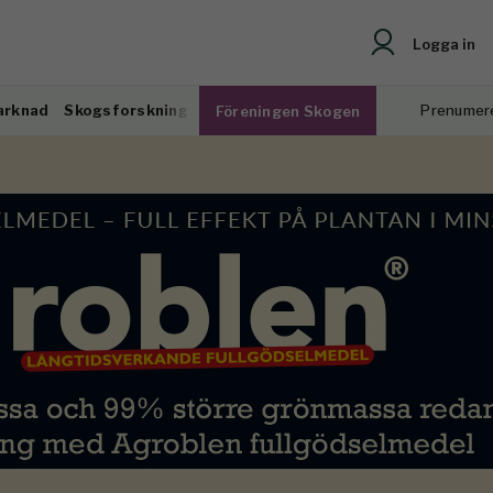
Logga in
arknad
Skogsforskning
Prenumer
Föreningen Skogen