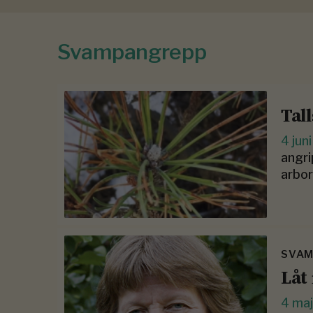
Svampangrepp
Tal
4 jun
angri
arbo­
SVAM
Låt 
4 ma