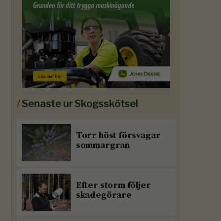
/
Senaste ur Skogsskötsel
Torr höst försvagar
sommargran
Efter storm följer
skadegörare