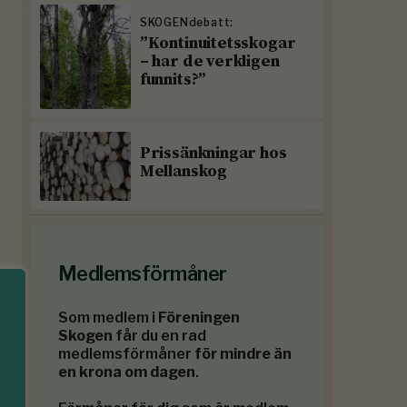
SKOGENdebatt:
”Kontinuitetsskogar
– har de verkligen
funnits?”
Prissänkningar hos
Mellanskog
Medlemsförmåner
Som medlem i
Föreningen
Skogen
får du en rad
medlemsförmåner
för mindre än
en krona om dagen
.