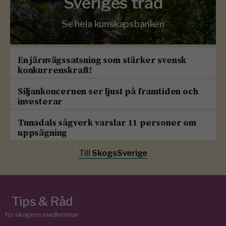
Sveriges träd
Se hela kunskapsbanken
En järnvägssatsning som stärker svensk
konkurrenskraft!
Siljankoncernen ser ljust på framtiden och
investerar
Tunadals sågverk varslar 11 personer om
uppsägning
Till
SkogsSverige
/
Tips & Råd
för skogens medlemmar