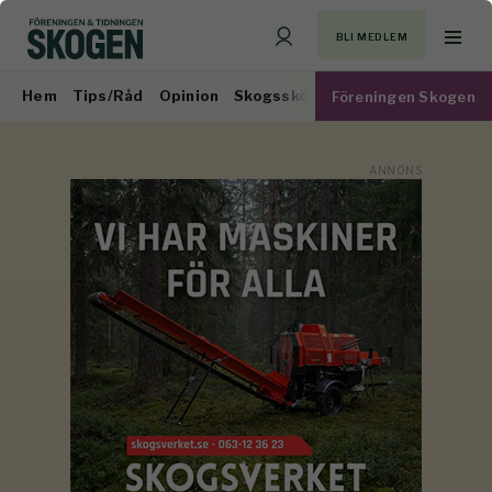
BLI MEDLEM
Hem
Tips/Råd
Opinion
Skogsskötsel
Virkesmarknad
Föreningen Skogen