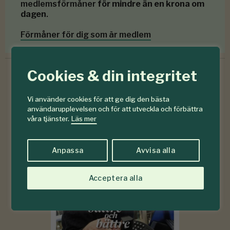
medlemsförmåner
för mindre än en krona om
dagen
.
Förmåner för dig som är medlem
Cookies & din integritet
6-7
Vi använder cookies för att ge dig den bästa
#
användarupplevelsen och för att utveckla och förbättra
2026
våra tjänster.
Läs mer
Anpassa
Avvisa alla
Acceptera alla