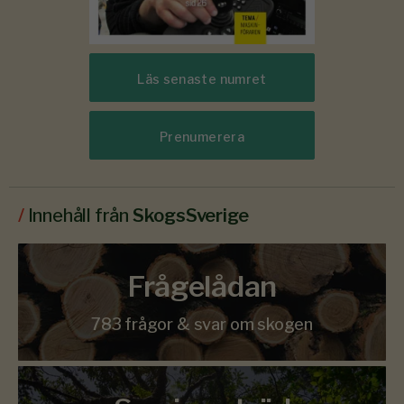
Läs senaste numret
Prenumerera
/
Innehåll från
SkogsSverige
Frågelådan
783 frågor & svar om skogen