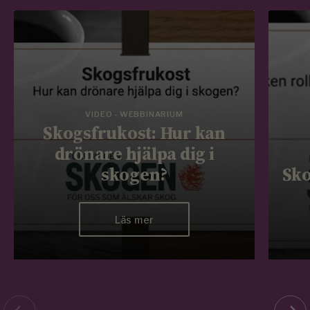
VIDEO - WEBBINARIUM
Skogsfrukost: Hur kan
drönare hjälpa dig i
skogen?
Sko
Läs mer