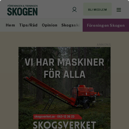
BLI MEDLEM
Hem
Tips/Råd
Opinion
Skogsskötsel
Virkesmarknad
Föreningen Skogen