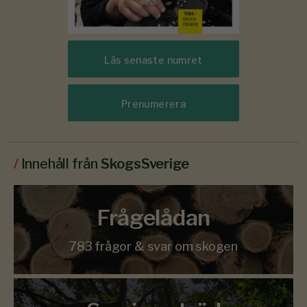
Läs senaste numret
Prenumerera
/
Innehåll från
SkogsSverige
Frågelådan
783 frågor & svar om skogen