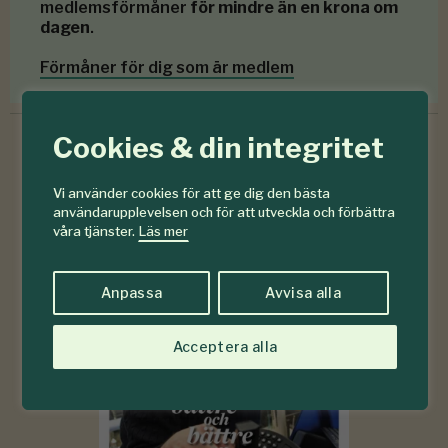
medlemsförmåner
för mindre än en krona om
dagen
.
Förmåner för dig som är medlem
Cookies & din integritet
6-7
Vi använder cookies för att ge dig den bästa
#
användarupplevelsen och för att utveckla och förbättra
2026
våra tjänster.
Läs mer
Anpassa
Avvisa alla
Acceptera alla