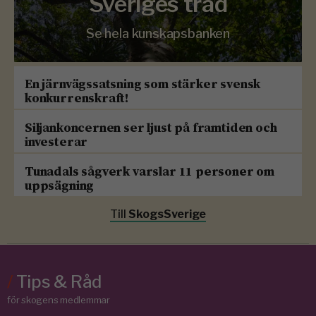
Sveriges träd
Se hela kunskapsbanken
En järnvägssatsning som stärker svensk
konkurrenskraft!
Siljankoncernen ser ljust på framtiden och
investerar
Tunadals sågverk varslar 11 personer om
uppsägning
Till
SkogsSverige
/
Tips & Råd
för skogens medlemmar