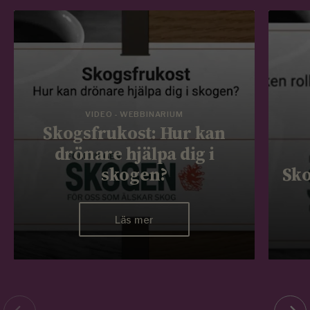
VIDEO - WEBBINARIUM
Skogsfrukost: Hur kan
drönare hjälpa dig i
skogen?
Sko
Läs mer