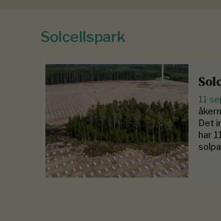
Solcellspark
Sol
11 s
åkerm
Det i
har 1
solpa