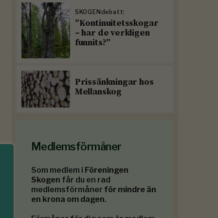
SKOGENdebatt:
”Kontinuitetsskogar
– har de verkligen
funnits?”
Prissänkningar hos
Mellanskog
Medlemsförmåner
Som medlem i
Föreningen
Skogen
får du en rad
medlemsförmåner
för mindre än
en krona om dagen
.