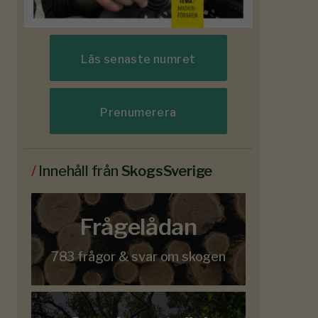
Läs senaste numret
Prenumerera
/
Innehåll från
SkogsSverige
Frågelådan
783 frågor & svar om skogen