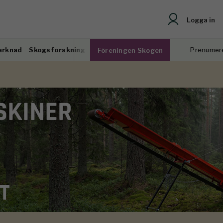
Logga in
arknad
Skogsforskning
Prenumer
Föreningen Skogen