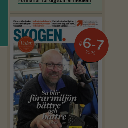
Förmåner för dig som är medlem
6-7
#
2026