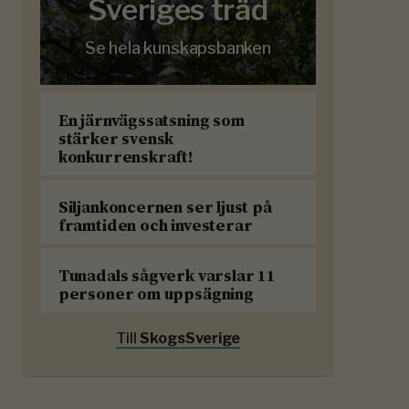
Sveriges träd
Se hela kunskapsbanken
En järnvägssatsning som
stärker svensk
konkurrenskraft!
Siljankoncernen ser ljust på
framtiden och investerar
Tunadals sågverk varslar 11
personer om uppsägning
Till
SkogsSverige