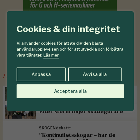
Cookies & din integritet
Vi använder cookies för att ge dig den bästa
användarupplevelsen och för att utveckla och förbättra
våra tjänster.
Läs mer
Anpassa
Avvisa alla
/
Senaste ur Skogsskötsel
Acceptera alla
Torr höst försvagar sommargran
Efter storm följer skadegörare
SKOGENdebatt:
”Kontinuitetsskogar – har de