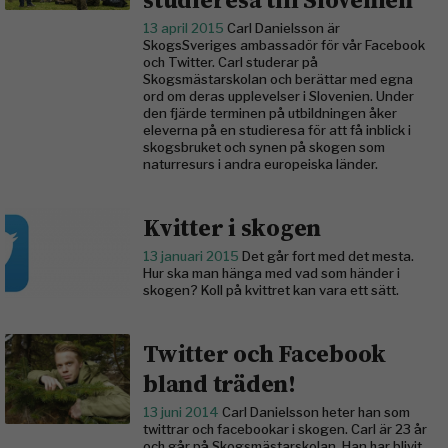
13 april 2015
Carl Danielsson är
SkogsSveriges ambassadör för vår Facebook
och Twitter. Carl studerar på
Skogsmästarskolan och berättar med egna
ord om deras upplevelser i Slovenien. Under
den fjärde terminen på utbildningen åker
eleverna på en studieresa för att få inblick i
skogsbruket och synen på skogen som
naturresurs i andra europeiska länder.
Kvitter i skogen
13 januari 2015
Det går fort med det mesta.
Hur ska man hänga med vad som händer i
skogen? Koll på kvittret kan vara ett sätt.
Twitter och Facebook
bland träden!
13 juni 2014
Carl Danielsson heter han som
twittrar och facebookar i skogen. Carl är 23 år
och går på Skogsmästarskolan. Han har blivit