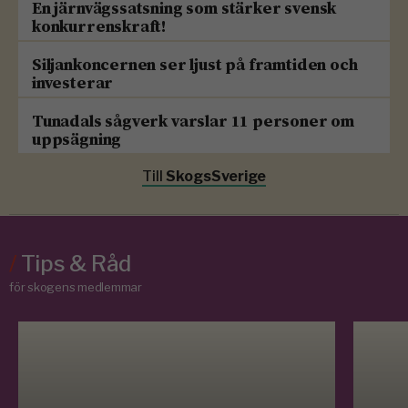
En järnvägssatsning som stärker svensk
konkurrenskraft!
Siljankoncernen ser ljust på framtiden och
investerar
Tunadals sågverk varslar 11 personer om
uppsägning
Till
SkogsSverige
/
Tips & Råd
för skogens medlemmar