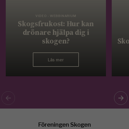
VIDEO - WEBBINARIUM
Skogsfrukost: Hur kan
drönare hjälpa dig i
skogen?
Sko
Läs mer
Föreningen Skogen