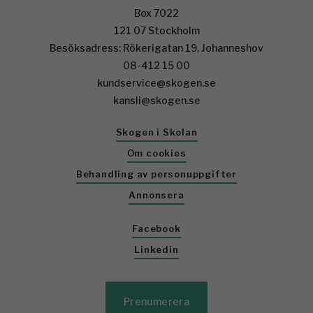
Box 7022
121 07 Stockholm
Besöksadress: Rökerigatan 19, Johanneshov
08-412 15 00
kundservice@skogen.se
kansli@skogen.se
Skogen i Skolan
Om cookies
Behandling av personuppgifter
Annonsera
Facebook
Linkedin
Prenumerera