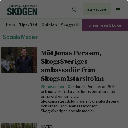
BLI MEDLEM
Hem
Tips/Råd
Opinion
Skogsskötsel
Virkesmarknad
Föreningen Skogen
Sociala Medier
Möt Jonas Persson,
SkogsSveriges
ambassadör från
Skogsmästarskolan
28 november 2017
Jonas Persson är 25 år
och uppvuxen i Järvsö. Jonas berättar med
egna ord om sig själv,
Skogsmästarutbildningen i Skinnskatteberg
och sin roll som ambassadör för
SkogsSveriges sociala medier.
NÄTET.