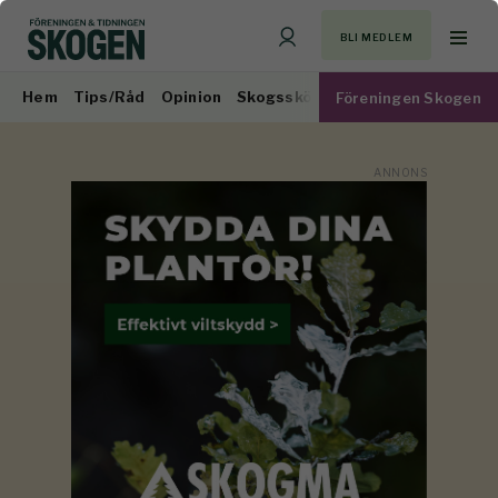
BLI MEDLEM
Hem
Tips/Råd
Opinion
Skogsskötsel
Virkesmarknad
Föreningen Skogen