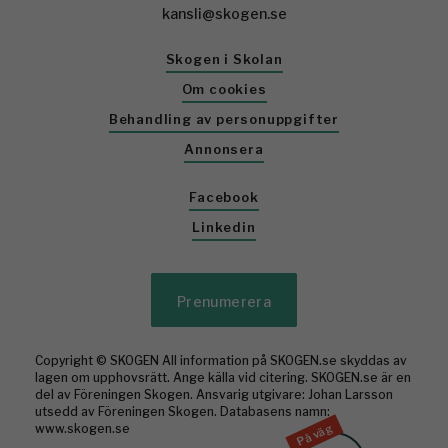
kansli@skogen.se
Skogen i Skolan
Om cookies
Behandling av personuppgifter
Annonsera
Facebook
Linkedin
Prenumerera
Copyright © SKOGEN All information på SKOGEN.se skyddas av
lagen om upphovsrätt. Ange källa vid citering. SKOGEN.se är en
del av Föreningen Skogen. Ansvarig utgivare: Johan Larsson
utsedd av Föreningen Skogen. Databasens namn:
På väg
www.skogen.se