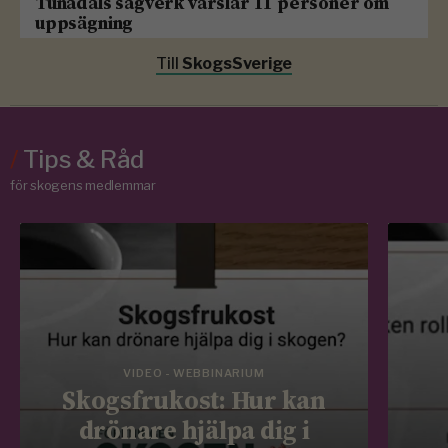
Tunadals sågverk varslar 11 personer om
uppsägning
Till
SkogsSverige
/
Tips & Råd
för skogens medlemmar
VIDEO - WEBBINARIUM
Skogsfrukost: Hur kan
drönare hjälpa dig i