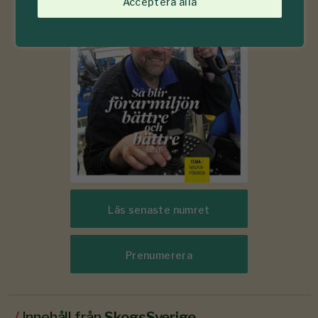
Acceptera alla
Läs senaste numret
Prenumerera
/
Innehåll från
SkogsSverige