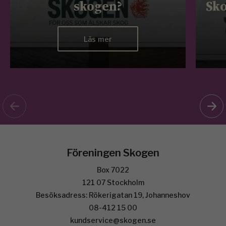
skogen?
Sko
Läs mer
Föreningen Skogen
Box 7022
121 07 Stockholm
Besöksadress: Rökerigatan 19, Johanneshov
08-412 15 00
kundservice@skogen.se