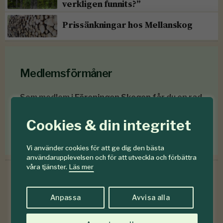
verkligen funnits?”
Prissänkningar hos Mellanskog
Medlemsförmåner
Som medlem i
Föreningen Skogen
får du en rad
medlemsförmåner
för mindre än en krona om
dagen
.
Cookies & din integritet
Förmåner för dig som är medlem
Vi använder cookies för att ge dig den bästa
användarupplevelsen och för att utveckla och förbättra
våra tjänster.
Läs mer
Anpassa
Avvisa alla
6-7
#
2026