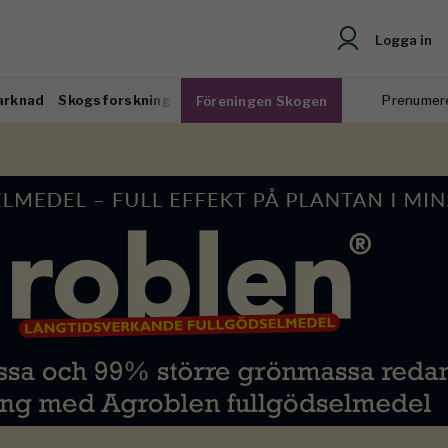
Logga in
arknad
Skogsforskning
Prenumer
Föreningen Skogen