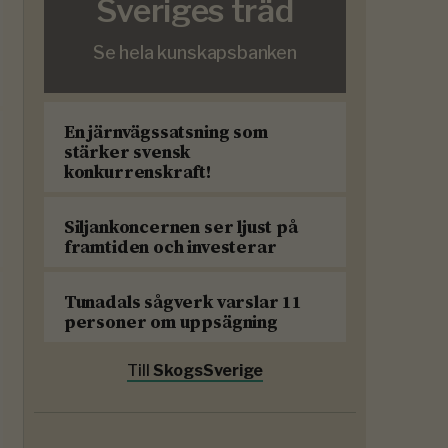
Sveriges träd
Se hela kunskapsbanken
En järnvägssatsning som
stärker svensk
konkurrenskraft!
Siljankoncernen ser ljust på
framtiden och investerar
Tunadals sågverk varslar 11
personer om uppsägning
Till
SkogsSverige