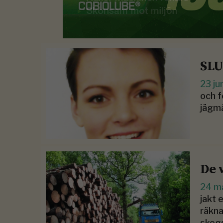
SLU
23 ju
och f
jägmä
De 
24 m
jakt 
räkna
skogs