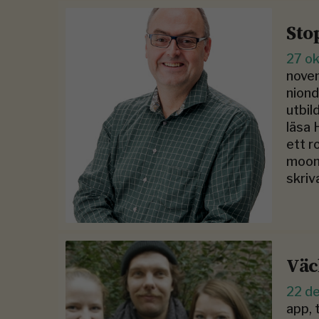
Sto
27 o
novem
niond
utbil
läsa 
ett r
moon,
skriv
Väc
22 d
app, 