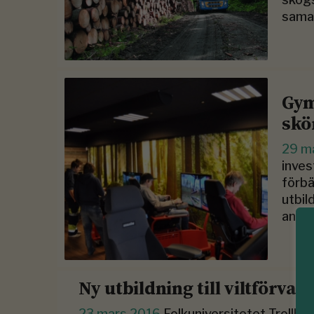
samar
Gym
skö
29 m
inves
förbä
utbil
anna
Ny utbildning till viltförvalt
23 mars 2016
Folkuniversitetet Trollhät