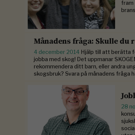
fram 
brans
Månadens fråga: Skulle du
4 december 2014
Hjälp till att berätt
jobba med skog! Det uppmanar SKOGEN 
rekommendera ditt barn, eller andra ungd
skogsbruk? Svara på månadens fråga h
Job
28 n
konsu
sjuks
socia