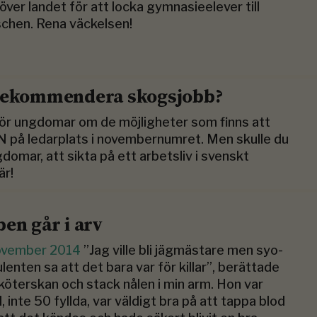
över landet för att locka gymnasieelever till
chen. Rena väckelsen!
 rekommendera skogsjobb?
a för ungdomar om de möjligheter som finns att
på ledarplats i novembernumret. Men skulle du
omar, att sikta på ett arbetsliv i svenskt
är!
ben går i arv
ovember 2014
”Jag ville bli jägmästare men syo-
lenten sa att det bara var för killar”, berättade
köterskan och stack nålen i min arm. Hon var
l, inte 50 fyllda, var väldigt bra på att tappa blod