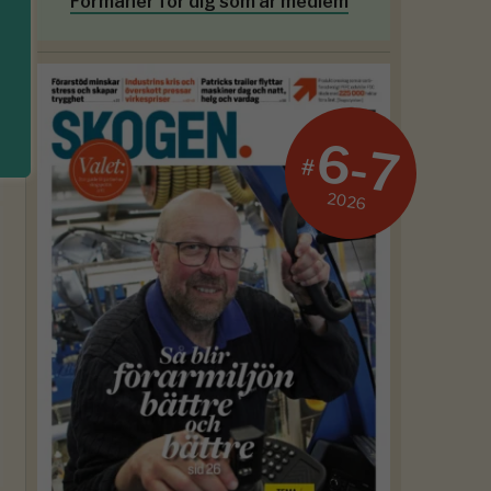
Förmåner för dig som är medlem
6-7
#
2026