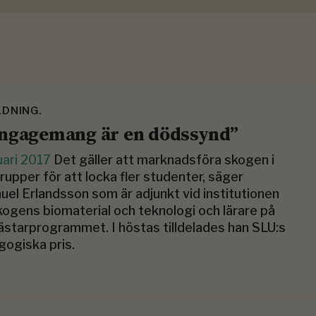
LDNING.
ngagemang är en dödssynd”
uari 2017
Det gäller att marknadsföra skogen i
rupper för att locka fler studenter, säger
el Erlandsson som är adjunkt vid insti­tutionen
kogens biomaterial och teknologi och lärare på
star­programmet. I höstas tilldelades han SLU:s
ogiska pris.