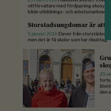
viltförvaltare med fördjupning ekosyste
både utbildnings- och arbetsmarknaden,
Storstadsungdomar är attra
5 januari 2016
Elever från storstäderna 
men det är få skolor som har riksintag.
Gru
sko
29 o
forts
återi
den s