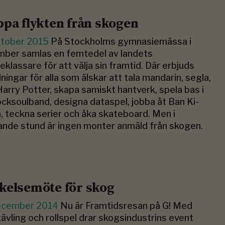
ppa flykten från skogen
ktober 2015
På Stockholms gymnasiemässa i
ber samlas en ­femtedel av landets
eklassare för att välja sin ­framtid. Där erbjuds
dningar för alla som älskar att tala mandarin, segla,
Harry Potter, skapa samiskt hantverk, spela bas i
ocksoulband, designa data­spel, ­jobba åt Ban Ki-
 teckna serier och åka skateboard. Men i
ande stund är ingen monter anmäld från ­skogen.
kelsemöte för skog
ecember 2014
Nu är Framtidsresan på G! Med
tävling och rollspel drar skogsindustrins event