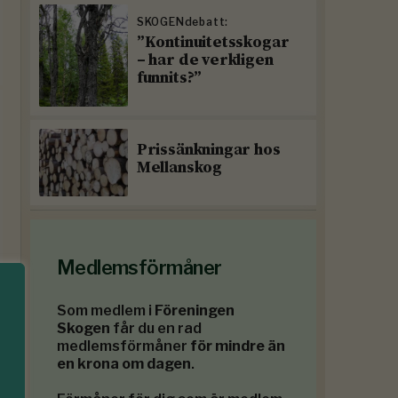
SKOGENdebatt:
”Kontinuitetsskogar
– har de verkligen
funnits?”
Prissänkningar hos
Mellanskog
Medlemsförmåner
Som medlem i
Föreningen
Skogen
får du en rad
medlemsförmåner
för mindre än
en krona om dagen
.