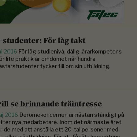
-studenter: För låg takt
ni 2016
För låg studienivå, dålig lärarkompetens
ör lite praktik är omdömet när hundra
starstudenter tycker till om sin utbildning.
vill se brinnande träintresse
aj 2016
Deromekoncernen är nästan ständigt på
efter nya medarbetare. Inom det närmaste året
r de med att anställa ett 20-tal personer med
- eller träutbildning. För att få rätt kompetens