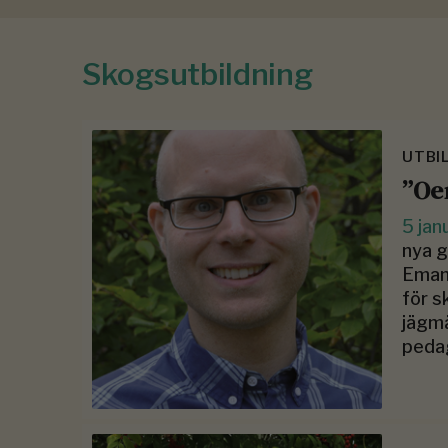
Skogsutbildning
UTBI
”Oe
5 jan
nya g
Emanu
för s
jägmä
pedag