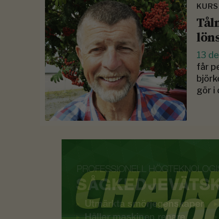
KURS
Tål
lön
13 d
får p
björk
gör i