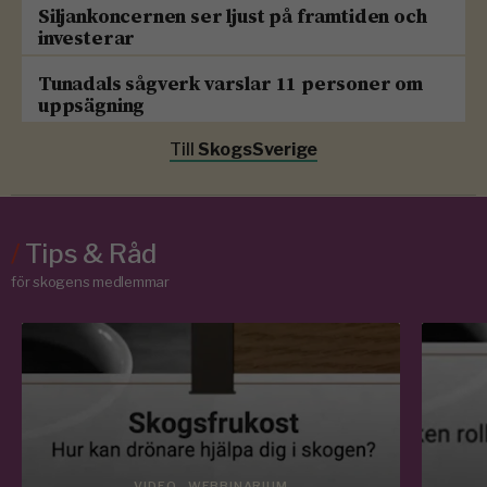
Siljankoncernen ser ljust på framtiden och
investerar
Tunadals sågverk varslar 11 personer om
uppsägning
Till
SkogsSverige
/
Tips & Råd
för skogens medlemmar
VIDEO - WEBBINARIUM