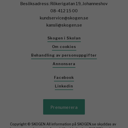
Besöksadress: Rökerigatan 19, Johanneshov
08-412 15 00
kundservice@skogen.se
kansli@skogen.se
Skogen i Skolan
Om cookies
Behandling av personuppgifter
Annonsera
Facebook
Linkedin
Prenumerera
Copyright © SKOGEN All information på SKOGEN.se skyddas av