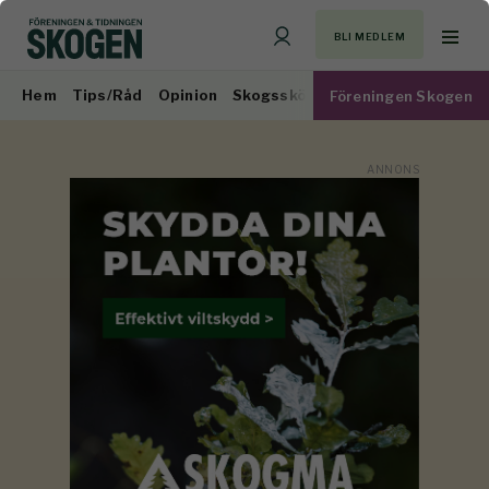
BLI MEDLEM
Hem
Tips/Råd
Opinion
Skogsskötsel
Virkesmarknad
Föreningen Skogen