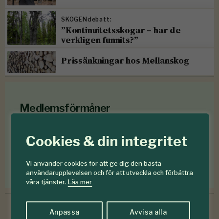
SKOGENdebatt:
”Kontinuitetsskogar – har de
verkligen funnits?”
Prissänkningar hos Mellanskog
Medlemsförmåner
Som medlem i
Föreningen Skogen
får du en rad
Cookies & din integritet
medlemsförmåner
för mindre än en krona om
dagen
.
Vi använder cookies för att ge dig den bästa
Förmåner för dig som är medlem
användarupplevelsen och för att utveckla och förbättra
våra tjänster.
Läs mer
Anpassa
Avvisa alla