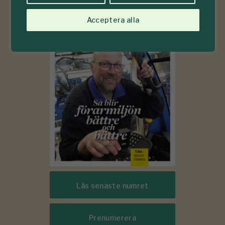
6-7
#
Acceptera alla
2026
Läs senaste numret
Prenumerera