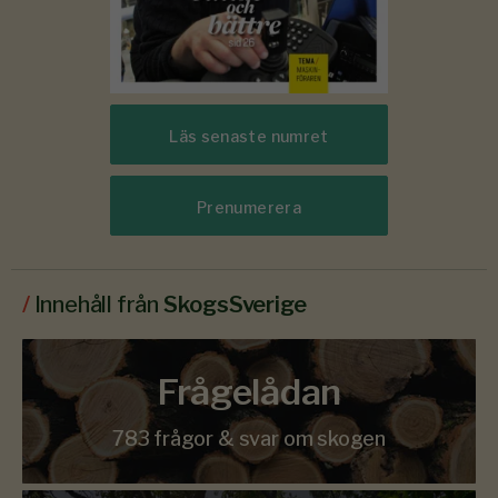
Läs senaste numret
Prenumerera
/
Innehåll från
SkogsSverige
Frågelådan
783 frågor & svar om skogen