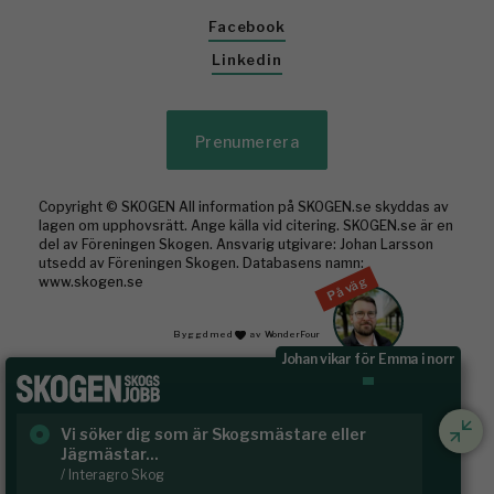
Facebook
Linkedin
Prenumerera
Copyright © SKOGEN All information på SKOGEN.se skyddas av
lagen om upphovsrätt. Ange källa vid citering. SKOGEN.se är en
del av Föreningen Skogen. Ansvarig utgivare: Johan Larsson
utsedd av Föreningen Skogen. Databasens namn:
På väg
www.skogen.se
Byggd med
av WonderFour
Johan vikar för Emma i norr
Vi söker dig som är Skogsmästare eller
Ru
Jägmästar...
Häl
/ Interagro Skog
/ R