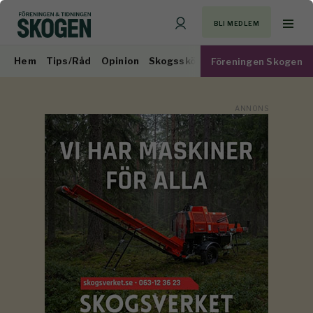
BLI MEDLEM
Hem
Tips/Råd
Opinion
Skogsskötsel
Virkesmarknad
Föreningen Skogen