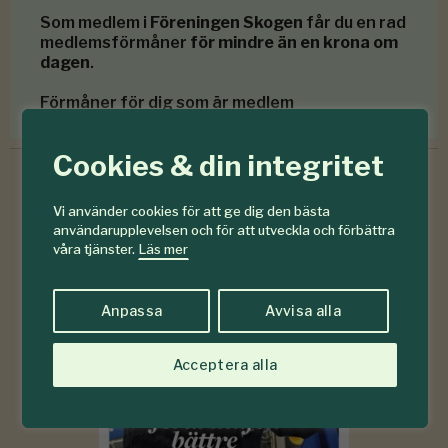
Som medlem i
Föreningen Skogen
får du en rad
medlemsförmåner
för mindre än en krona om
dagen
.
Förmåner för dig som är medlem
Cookies & din integritet
Vi använder cookies för att ge dig den bästa
6-7
användarupplevelsen och för att utveckla och förbättra
#
våra tjänster.
Läs mer
2026
Anpassa
Avvisa alla
Acceptera alla