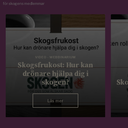
för skogens medlemmar
VIDEO - WEBBINARIUM
Skogsfrukost: Hur kan
drönare hjälpa dig i
skogen?
Sko
Läs mer