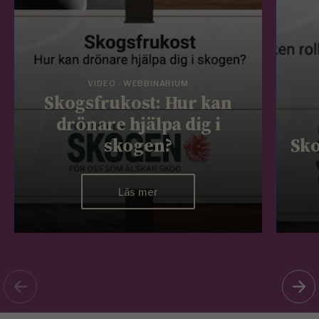
VIDEO - WEBBINARIUM
Skogsfrukost: Hur kan
drönare hjälpa dig i
skogen?
Sko
Läs mer