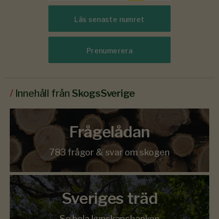
Läs senaste numret
Prenumerera
/
Innehåll från
SkogsSverige
Frågelådan
783 frågor & svar om skogen
Sveriges träd
Se hela kunskapsbanken