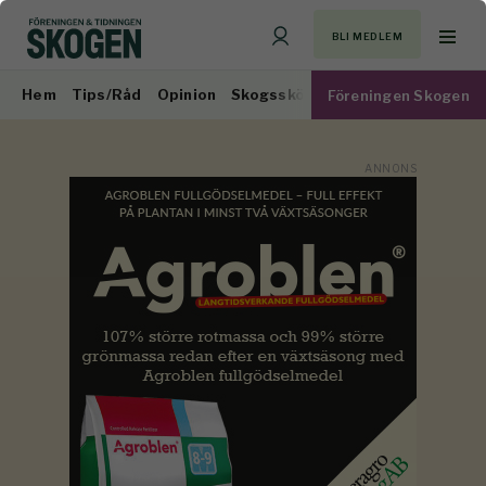
BLI MEDLEM
Hem
Tips/Råd
Opinion
Skogsskötsel
Virkesmarknad
Föreningen Skogen