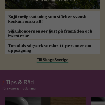
En järnvägssatsning som stärker svensk
konkurrenskraft!
Siljankoncernen ser ljust på framtiden och
investerar
Tunadals sågverk varslar 11 personer om
uppsägning
Till
SkogsSverige
/
Tips & Råd
för skogens medlemmar