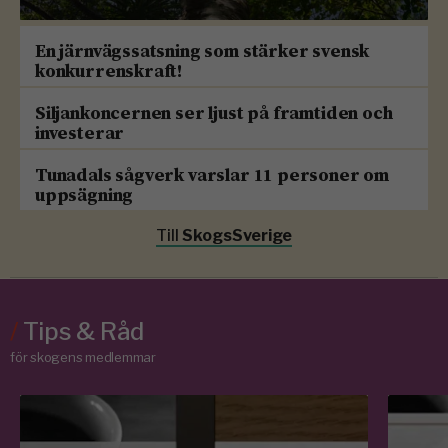
En järnvägssatsning som stärker svensk
konkurrenskraft!
Siljankoncernen ser ljust på framtiden och
investerar
Tunadals sågverk varslar 11 personer om
uppsägning
Till
SkogsSverige
/
Tips & Råd
för skogens medlemmar