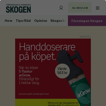
BLI MEDLEM
Hem
Tips/Råd
Opinion
Skogsskötsel
Virkesmarknad
Föreningen Skogen