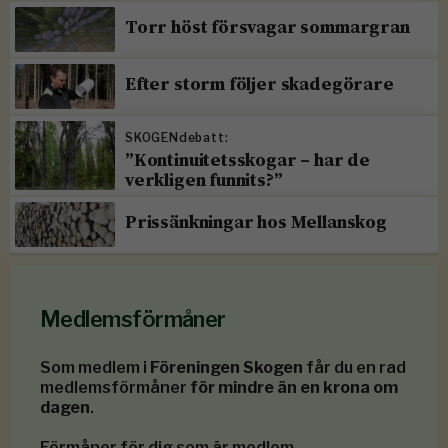
Torr höst försvagar sommargran
Efter storm följer skadegörare
SKOGENdebatt:
”Kontinuitetsskogar – har de
verkligen funnits?”
Prissänkningar hos Mellanskog
Medlemsförmåner
Som medlem i
Föreningen Skogen
får du en rad
medlemsförmåner
för mindre än en krona om
dagen
.
Förmåner för dig som är medlem