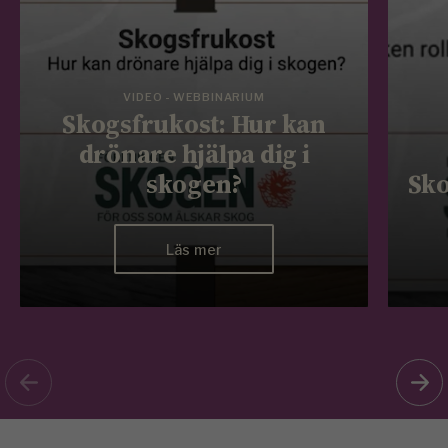
VIDEO - WEBBINARIUM
Skogsfrukost: Hur kan
drönare hjälpa dig i
skogen?
Sko
Läs mer