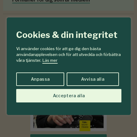
Cookies & din integritet
6-7
#
2026
Vi använder cookies för att ge dig den bästa
användarupplevelsen och för att utveckla och förbättra
våra tjänster.
Läs mer
Anpassa
Avvisa alla
Acceptera alla